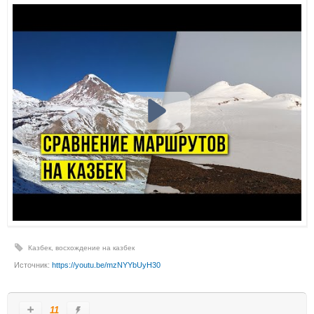
Казбек
,
восхождение на казбек
Источник:
https://youtu.be/mzNYYbUyH30
11