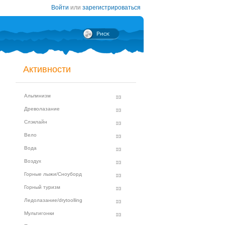
Войти
или
зарегистрироваться
Активности
Альпинизм
Древолазание
Слэклайн
Вело
Вода
Воздух
Горные лыжи/Сноуборд
Горный туризм
Ледолазание/drytoolling
Мультигонки