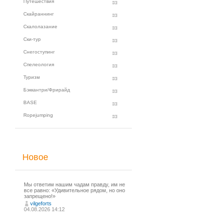
Путешествия
Скайраннинг
Скалолазание
Ски-тур
Снегоступинг
Спелеология
Туризм
Бэккантри/Фрирайд
BASE
Ropejumping
Новое
Мы ответим нашим чадам правду, им не
все равно: «Удивительное рядом, но оно
запрещено!»
vilgeforts
04.08.2026 14:12