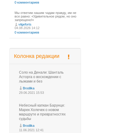
0 комментариев
Мы ответим нашим чадам правду, им не
все равно: «Удивительное рядом, но оно
запрещено!»
vilgeforts
04.08.2026 14:12
0 комментариев
Колонка редакции
Соло на Денали: Шанталь
Асторга о восхождении с
лыжами и без
Brodilka
29.06.2021 15:53
Небесный капкан Барунце:
Марек Холечек о новом
маршруте и превратностях
судьбы
Brodilka
11.06.2021 12:41