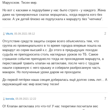
Марухском. Тесен мир.
Но вот с касками и ледорубами у нас было строго - у каждого. Жена
даже на тренировочных скалах морщилась, когда видела кого без
каски. А уж детей близко не подпускала к маршруту без "чепчика".
2
Vikzhi
, 05.09.2021 08:12
Отсутствие средств защиты скорее всего объяснялось тем, что
группа из провинциального в то время городка впервые пошла на
маршрут из серии высшей к.с. До этого в предыдущих походах
судьба не преподносила столь наглядных уроков по ТБ. Самое
страшное событие преподнесло тогда не прохождение маршрута, а
переставший травить клапан на автоклаве, после чего с трудом
нашли сорванную с него крышку и собирали разбросанную часть
макарон. Но полученные уроки даром не проходили.
До первой пятёрки наша секция добиралась ещё долгих семь лет... А
окружающий нас мир воистину тесен!
7
boroda
, 05.09.2021 12:22
О! Клапан автоклава это что-то! У нас теоретики посчитали вес