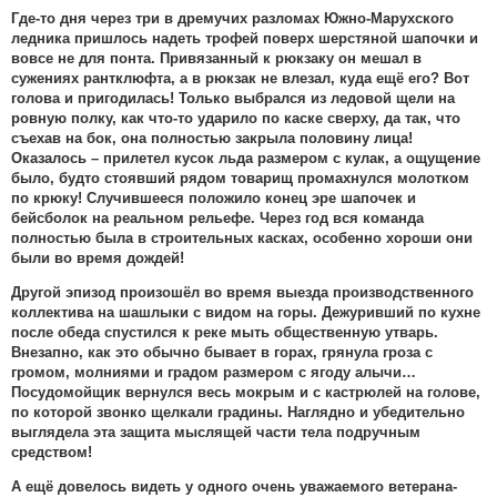
Где-то дня через три в дремучих разломах Южно-Марухского
ледника пришлось надеть трофей поверх шерстяной шапочки и
вовсе не для понта. Привязанный к рюкзаку он мешал в
сужениях рантклюфта, а в рюкзак не влезал, куда ещё его? Вот
голова и пригодилась! Только выбрался из ледовой щели на
ровную полку, как что-то ударило по каске сверху, да так, что
съехав на бок, она полностью закрыла половину лица!
Оказалось – прилетел кусок льда размером с кулак, а ощущение
было, будто стоявший рядом товарищ промахнулся молотком
по крюку! Случившееся положило конец эре шапочек и
бейсболок на реальном рельефе. Через год вся команда
полностью была в строительных касках, особенно хороши они
были во время дождей!
Другой эпизод произошёл во время выезда производственного
коллектива на шашлыки с видом на горы. Дежуривший по кухне
после обеда спустился к реке мыть общественную утварь.
Внезапно, как это обычно бывает в горах, грянула гроза с
громом, молниями и градом размером с ягоду алычи…
Посудомойщик вернулся весь мокрым и с кастрюлей на голове,
по которой звонко щелкали градины. Наглядно и убедительно
выглядела эта защита мыслящей части тела подручным
средством!
А ещё довелось видеть у одного очень уважаемого ветерана-