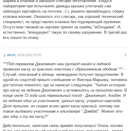
шарика в клапане и заказали слесарю изготовление. Когда в
лаборатории при испытаниях дважды крышка улетала(я сам
наблюдал картофель на потолке ;-) ), решили пронаблюдать сборку
клапана воочию. Оказалось что слесарь, как хороший технический
специалист, не представлял клапана без подпирающей пружинки.
Отсутствие таковой на чертеже принял за ошибку "мОлодежи". И,
естественно, "впендюрил" такую по своему разумению. В третий раз
все пошло по плану.
1
Vikzhi
, 14.09.2021 07:57
***Под перевалом Джаловчат наш руковод нашёл в ледовой
промоине каску из красного пластика с обрезиненным ободком.*** -
Случай, описанный в абзаце, неожиданно получил продолжение. В
одной из соцсетей пришло сообщение от Виктора Марьева, человека
достаточно пожилого, где он написал следующее:
"Читал историю
про каску на леднике Джаловчат и вспомнилось из прошлого века. В
конце июля 72 года шли перевальный поход - Джаловчат, Алибек. И
на леднике один из участников, уронил каску, утратил навсегда.
Дело прошлое, но скорее всего цвет каски красный, потому как
такие выдавали участникам в альплагере " Домбай". Может это
про одну и ту же каску?"
Действительно, занятная связь времён получилась! Очень похоже
было, что писали мы об одной и той же каске, всё совпало - время,