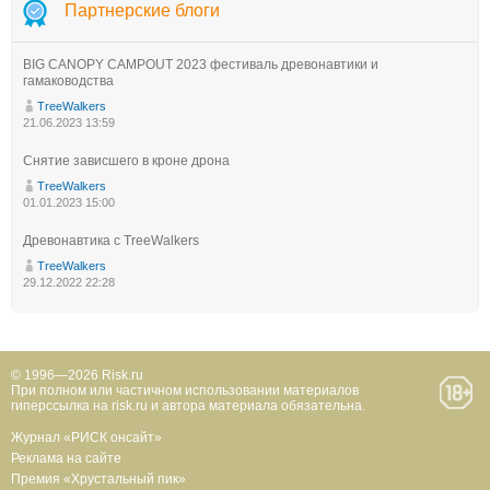
Партнерские блоги
BIG CANOPY CAMPOUT 2023 фестиваль древонавтики и
гамаководства
TreeWalkers
21.06.2023 13:59
Снятие зависшего в кроне дрона
TreeWalkers
01.01.2023 15:00
Древонавтика с TreeWalkers
TreeWalkers
29.12.2022 22:28
© 1996—2026 Risk.ru
При полном или частичном использовании материалов
гиперссылка на risk.ru и автора материала обязательна.
Журнал «РИСК онсайт»
Реклама на сайте
Премия «Хрустальный пик»