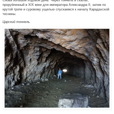
Снова большой ходовой день. Через тоннель в скалах,
прорубленный в XIX веке для императора Александра II, затем по
крутой тропе и суровому ущелью спускаемся к началу Карадахской
теснины.
Царский тоннель.