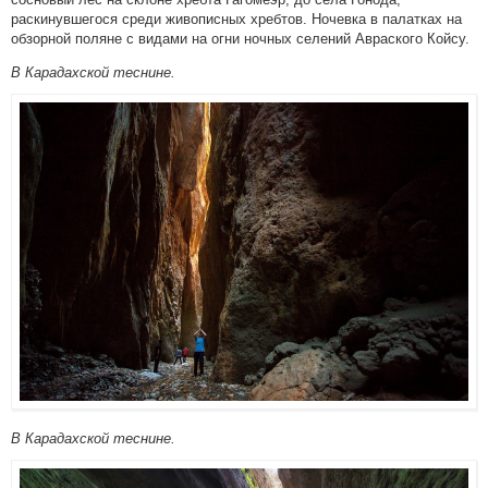
раскинувшегося среди живописных хребтов. Ночевка в палатках на
обзорной поляне с видами на огни ночных селений Авраского Койсу.
В Карадахской теснине.
В Карадахской теснине.