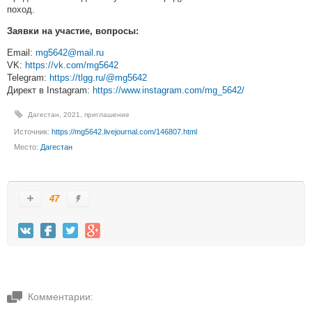
поход.
Заявки на участие, вопросы:
Email:
mg5642@mail.ru
VK:
https://vk.com/mg5642
Telegram:
https://tlgg.ru/@mg5642
Директ в Instagram:
https://www.instagram.com/mg_5642/
Дагестан
,
2021
,
приглашение
Источник:
https://mg5642.livejournal.com/146807.html
Место:
Дагестан
47
Комментарии: