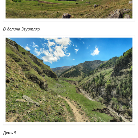
В долине Згуртляр.
День 9.