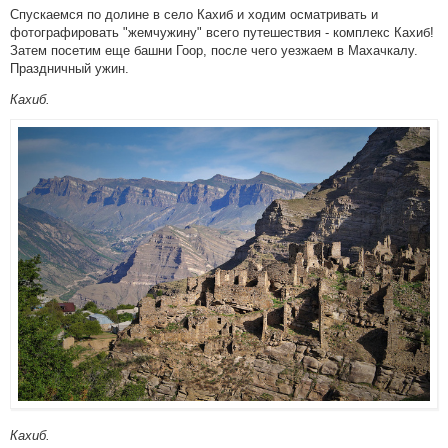
Спускаемся по долине в село Кахиб и ходим осматривать и
фотографировать "жемчужину" всего путешествия - комплекс Кахиб!
Затем посетим еще башни Гоор, после чего уезжаем в Махачкалу.
Праздничный ужин.
Кахиб.
Кахиб.