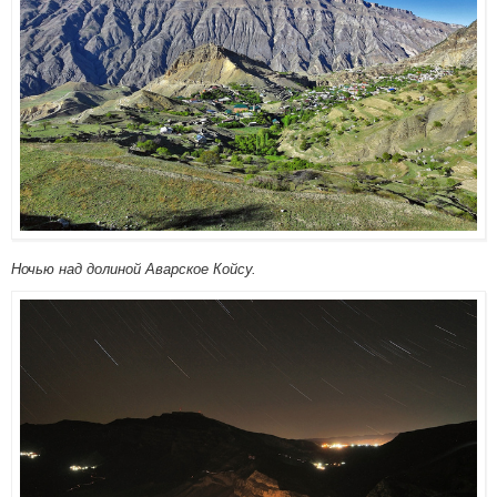
Ночью над долиной Аварское Койсу.