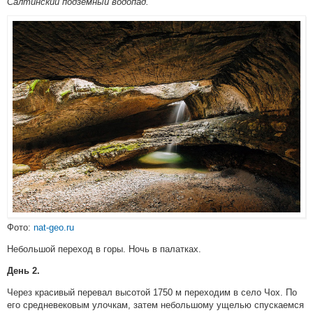
Салтинский подземный водопад.
Фото:
nat-geo.ru
Небольшой переход в горы. Ночь в палатках.
День 2.
Через красивый перевал высотой 1750 м переходим в село Чох. По
его средневековым улочкам, затем небольшому ущелью спускаемся