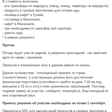
В стоимость включены:
- все трансферы по маршруту (заезд, выезд, переезды на маршруте),
- продукты и газовые баллончики для готовки еды,
- ночевка и кафе* в Гунибе,
- гостиница в Махачкале,
- кафе* в Махачкале,
- при необходимости трансфер из/в аэропорт,
- работа гида.
* в рамках разумного
Прочее.
Погода будет уже не жаркой, а умеренно прохладной - так приятнее
идти по горам с рюкзаком.
Пропуска в пограничную зону в данном районе не нужны.
Данное путешествие - полноценный треккинг по горам.
Соответственно, у участвующих должна быть достаточная
физическая подготовка (способность пройти за день 7-10 км под
рюкзаком в 15 кг) и отсутствие хронических заболеваний. Поэтому,
подавая заявку на участие, сообщите, пожалуйста, Ваш походный и/
или спортивный опыт.
Принять решение об участии необходимо не позже 1 сентября.
Предоплата 20% для закупки мной продуктов и газовых баллонов в