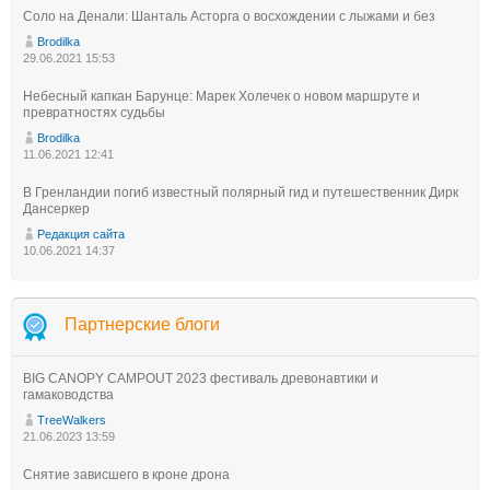
Соло на Денали: Шанталь Асторга о восхождении с лыжами и без
Brodilka
29.06.2021 15:53
Небесный капкан Барунце: Марек Холечек о новом маршруте и
превратностях судьбы
Brodilka
11.06.2021 12:41
В Гренландии погиб известный полярный гид и путешественник Дирк
Дансеркер
Редакция сайта
10.06.2021 14:37
Партнерские блоги
BIG CANOPY CAMPOUT 2023 фестиваль древонавтики и
гамаководства
TreeWalkers
21.06.2023 13:59
Снятие зависшего в кроне дрона