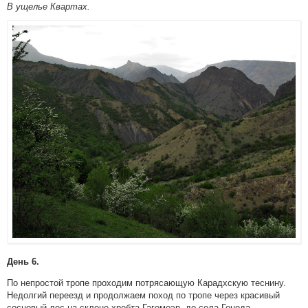
В ущелье Квартах.
День 6.
По непростой тропе проходим потрясающую Карадхскую теснину.
Недолгий переезд и продолжаем поход по тропе через красивый
сосновый лес на склоне хребта Гагомеэр, до села Гонода,