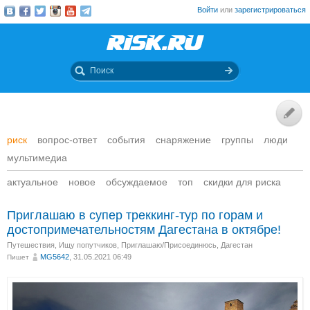
Войти
или
зарегистрироваться
риск
вопрос-ответ
события
снаряжение
группы
люди
мультимедиа
актуальное
новое
обсуждаемое
топ
скидки для риска
Приглашаю в супер треккинг-тур по горам и
достопримечательностям Дагестана в октябре!
Путешествия
,
Ищу попутчиков
,
Приглашаю/Присоединюсь
,
Дагестан
MG5642
, 31.05.2021 06:49
Пишет