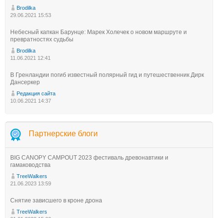
Brodilka
29.06.2021 15:53
Небесный капкан Барунце: Марек Холечек о новом маршруте и
превратностях судьбы
Brodilka
11.06.2021 12:41
В Гренландии погиб известный полярный гид и путешественник Дирк
Дансеркер
Редакция сайта
10.06.2021 14:37
Партнерские блоги
BIG CANOPY CAMPOUT 2023 фестиваль древонавтики и
гамаководства
TreeWalkers
21.06.2023 13:59
Снятие зависшего в кроне дрона
TreeWalkers