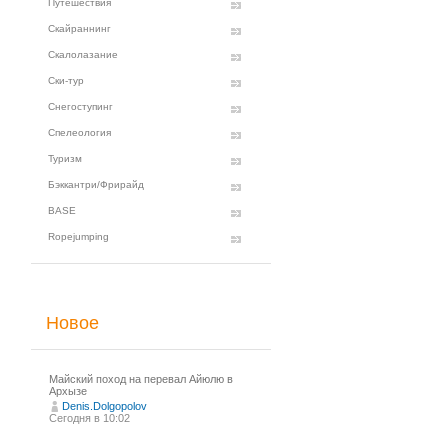
Путешествия
Скайраннинг
Скалолазание
Ски-тур
Снегоступинг
Спелеология
Туризм
Бэккантри/Фрирайд
BASE
Ropejumping
Новое
Майский поход на перевал Айюлю в
Архызе
Denis.Dolgopolov
Сегодня в 10:02