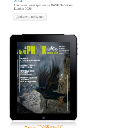
21.03
Открыта регистрация на BASK Забег на
Казбек 2026!
Добавить событие
Журнал "РИСК онсайт"