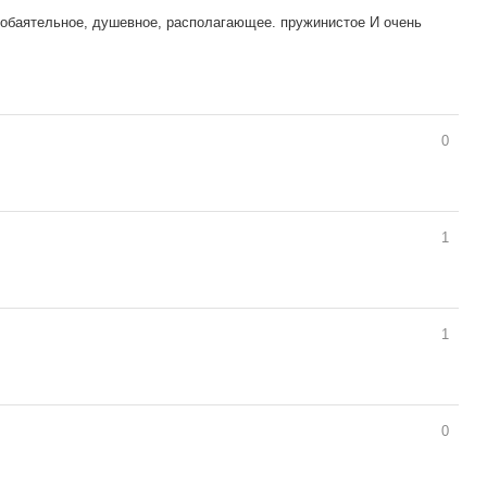
 обаятельное, душевное, располагающее. пружинистое И очень
0
1
1
0