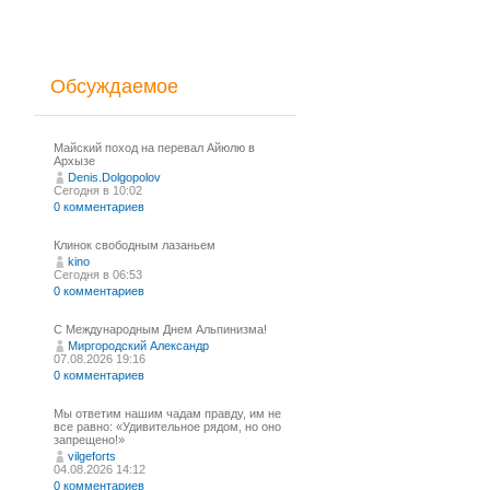
Обсуждаемое
Майский поход на перевал Айюлю в
Архызе
Denis.Dolgopolov
Сегодня в 10:02
0 комментариев
Клинок свободным лазаньем
kino
Сегодня в 06:53
0 комментариев
С Международным Днем Альпинизма!⁠
Миргородский Александр
07.08.2026 19:16
0 комментариев
Мы ответим нашим чадам правду, им не
все равно: «Удивительное рядом, но оно
запрещено!»
vilgeforts
04.08.2026 14:12
0 комментариев