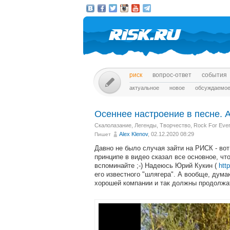
риск
вопрос-ответ
события
актуальное
новое
обсуждаемо
Осеннее настроение в песне. Ale
Скалолазание
,
Легенды
,
Творчество
,
Rock For Eve
Alex Klenov
, 02.12.2020 08:29
Пишет
Давно не было случая зайти на РИСК - вот
принципе в видео сказал все основное, чт
вспоминайте ;-) Надеюсь Юрий Кукин (
htt
его известного "шлягера". А вообще, дума
хорошей компании и так должны продолжат