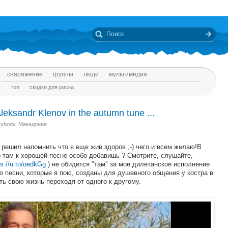
снаряжение
группы
люди
мультимедиа
е
топ
скидки для риска
ksandr Klenov in the autumn tune ...
rybody
,
Македония
 решил напомнить что я еще жив здоров ;-) чего и всем желаю!В
о там к хорошей песне особо добавишь ? Смотрите, слушайте,
ps://u.to/oedkGg
) не обидится "там" за мое дилетанское исполнение
ю песни, которые я пою, созданы для душевного общения у костра в
ь свою жизнь переходя от одного к другому.