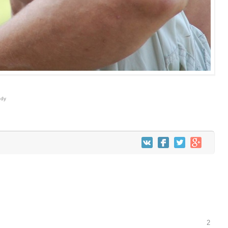
ody
2