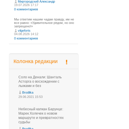
Миргородский Александр
19.07.2026 17:17
0 комментариев
Мы ответим нашим чадам правду, им не
все равно: «Удивительное рядом, но оно
запрещено!»
vilgeforts
04.08.2026 14:12
0 комментариев
Колонка редакции
Соло на Денали: Шанталь
Асторга о восхождении с
лыжами и без
Brodilka
29.06.2021 15:53
Небесный капкан Барунце:
Марек Холечек о новом
маршруте и превратностях
судьбы
Brodilka