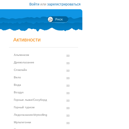
Войти
или
зарегистрироваться
Активности
Альпинизм
Древолазание
Слэклайн
Вело
Вода
Воздух
Горные лыжи/Сноуборд
Горный туризм
Ледолазание/drytoolling
Мультигонки