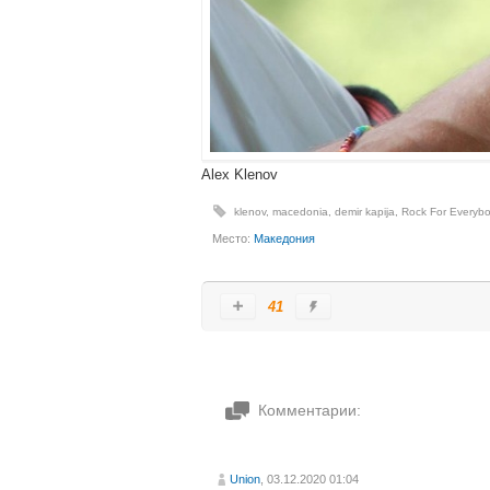
Alex Klenov
klenov
,
macedonia
,
demir kapija
,
Rock For Everyb
Место:
Македония
41
Комментарии:
Union
, 03.12.2020 01:04