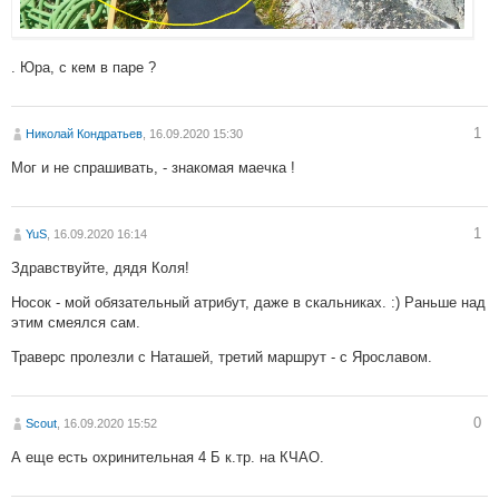
. Юра, с кем в паре ?
1
Николай Кондратьев
, 16.09.2020 15:30
Мог и не спрашивать, - знакомая маечка !
1
YuS
, 16.09.2020 16:14
Здравствуйте, дядя Коля!
Носок - мой обязательный атрибут, даже в скальниках. :) Раньше над
этим смеялся сам.
Траверс пролезли с Наташей, третий маршрут - с Ярославом.
0
Scout
, 16.09.2020 15:52
А еще есть охринительная 4 Б к.тр. на КЧАО.