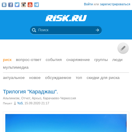
Войти
или
зарегистрироваться
риск
вопрос-ответ
события
снаряжение
группы
люди
мультимедиа
актуальное
новое
обсуждаемое
топ
скидки для риска
Трилогия "Караджаш".
Альпинизм
,
Отчет
,
Архыз, Карачаево-Черкессия
YuS
, 15.09.2020 21:17
Пишет