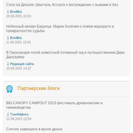
Соло на Денали: Шанталь Асторга о восхождении с лыжами и без
Brodilka
29.06.2021 15:53
Небесный капкан Барунце: Марек Холечек о новом маршруте и
превратностях судьбы
Brodilka
11.06.2021 12:41
В Гренландии погиб известный полярный гид и путешественник Дирк
Дансеркер
Редакция сайта
10.06.2021 14:37
Партнерские блоги
BIG CANOPY CAMPOUT 2023 фестиваль древонавтики и
гамаководства
TreeWalkers
21.06.2023 13:59
Снятие зависшего в кроне дрона