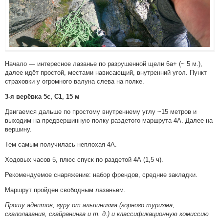
Начало — интересное лазанье по разрушенной щели 6a+ (~ 5 м.),
далее идёт простой, местами нависающий, внутренний угол. Пункт
страховки у огромного валуна слева на полке.
3-я верёвка 5с, С1, 15 м
Двигаемся дальше по простому внутреннему углу ~15 метров и
выходим на предвершинную полку раздетого маршрута 4А. Далее на
вершину.
Тем самым получилась неплохая 4А.
Ходовых часов 5, плюс спуск по раздетой 4А (1,5 ч).
Рекомендуемое снаряжение: набор френдов, средние закладки.
Маршрут пройден свободным лазаньем.
Прошу адептов, гуру от альпинизма (горного туризма,
скалолазания, скайранинга и т. д.) и классификационную комиссию