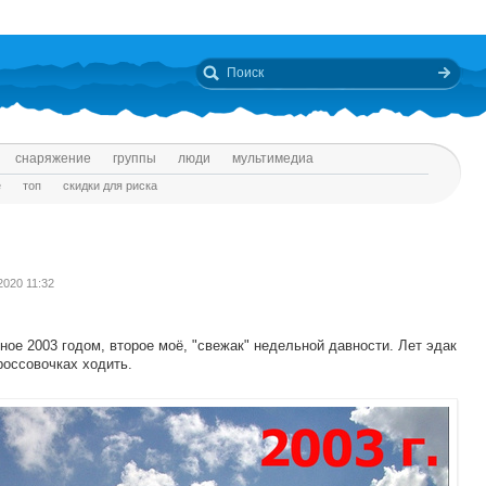
снаряжение
группы
люди
мультимедиа
е
топ
скидки для риска
.2020 11:32
ое 2003 годом, второе моё, "свежак" недельной давности. Лет эдак
россовочках ходить.