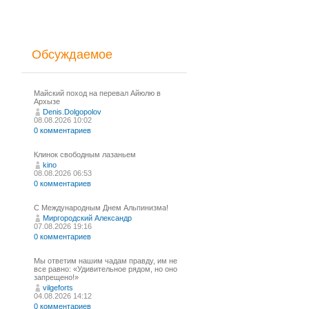
Обсуждаемое
Майский поход на перевал Айюлю в
Архызе
Denis.Dolgopolov
08.08.2026 10:02
0 комментариев
Клинок свободным лазаньем
kino
08.08.2026 06:53
0 комментариев
С Международным Днем Альпинизма!⁠
Миргородский Александр
07.08.2026 19:16
0 комментариев
Мы ответим нашим чадам правду, им не
все равно: «Удивительное рядом, но оно
запрещено!»
vilgeforts
04.08.2026 14:12
0 комментариев