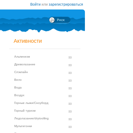
Войти
или
зарегистрироваться
Активности
Альпинизм
Древолазание
Слэклайн
Вело
Вода
Воздух
Горные лыжи/Сноуборд
Горный туризм
Ледолазание/drytoolling
Мультигонки