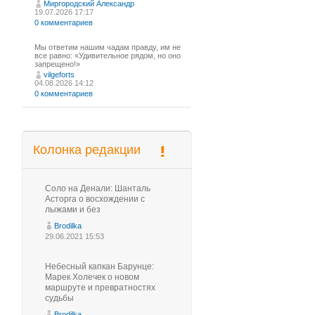
Миргородский Александр
19.07.2026 17:17
0 комментариев
Мы ответим нашим чадам правду, им не
все равно: «Удивительное рядом, но оно
запрещено!»
vilgeforts
04.08.2026 14:12
0 комментариев
Колонка редакции
Соло на Денали: Шанталь
Асторга о восхождении с
лыжами и без
Brodilka
29.06.2021 15:53
Небесный капкан Барунце:
Марек Холечек о новом
маршруте и превратностях
судьбы
Brodilka