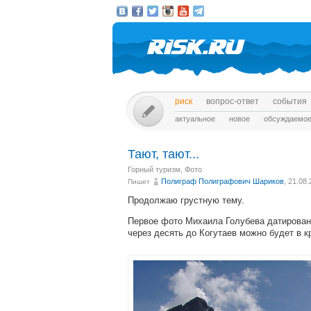
риск
вопрос-ответ
события
актуальное
новое
обсуждаемо
Тают, тают...
Горный туризм
,
Фото
Полиграф Полиграфович Шариков
, 21.08
Пишет
Продолжаю грустную тему.
Первое фото Михаила Голубева датированн
через десять до Когутаев можно будет в к