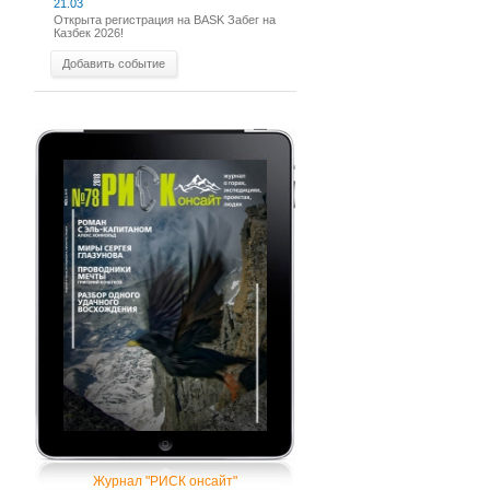
21.03
Открыта регистрация на BASK Забег на
Казбек 2026!
Добавить событие
Журнал "РИСК онсайт"