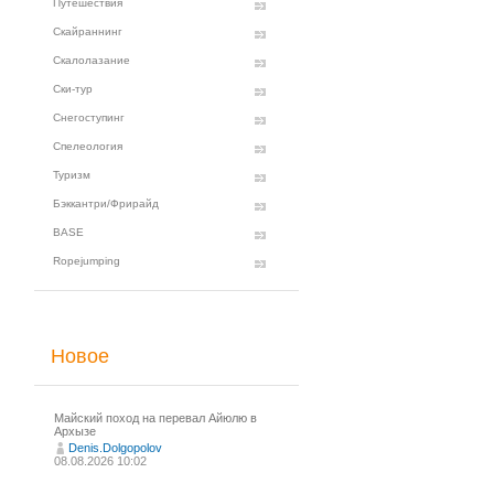
Путешествия
Скайраннинг
Скалолазание
Ски-тур
Снегоступинг
Спелеология
Туризм
Бэккантри/Фрирайд
BASE
Ropejumping
Новое
Майский поход на перевал Айюлю в
Архызе
Denis.Dolgopolov
08.08.2026 10:02