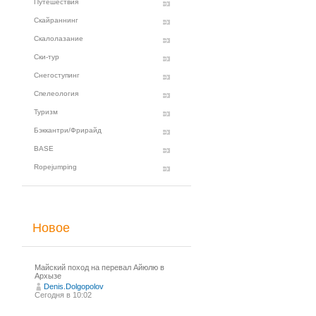
Путешествия
Скайраннинг
Скалолазание
Ски-тур
Снегоступинг
Спелеология
Туризм
Бэккантри/Фрирайд
BASE
Ropejumping
Новое
Майский поход на перевал Айюлю в
Архызе
Denis.Dolgopolov
Сегодня в 10:02