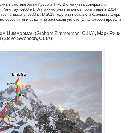
войка в составе Алан Руссо и Тино Виллануэва совершили
 Раги Тау (6938 м). Эту линию они пытались пройти ещё в 2014
уться с высоты 6500 м. В 2019 году они поставили базовый лагерь
ве веревки, они вышли на заснеженную стену, на которой провели
рэхем Циммерман (Graham Zimmerman, США), Марк Ричи
н (Steve Swenson, США)