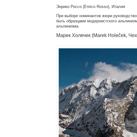
Энрико Россо (Enrico Rosso), Италия
При выборе номинантов жюри руководств
быть образцами модернистского альпиниз
альпинизма.
Марек Холечек (Marek Holeček, Чех