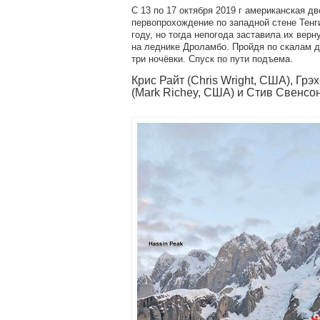
С 13 по 17 октября 2019 г американская д
первопрохождение по западной стене Тенги
году, но тогда непогода заставила их верн
на леднике Дроламбо. Пройдя по скалам д
три ночёвки. Спуск по пути подъема.
Крис Райт (Chris Wright, США), Г
(Mark Richey, США) и Стив Свенсо