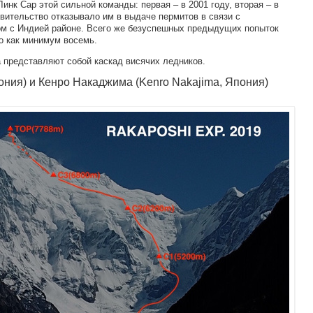
инк Сар этой сильной команды: первая – в 2001 году, вторая – в
авительство отказывало им в выдаче пермитов в связи с
м с Индией районе. Всего же безуспешных предыдущих попыток
о как минимум восемь.
 представляют собой каскад висячих ледников.
ония) и Кенро Накаджима (Kenro Nakajima, Япония)