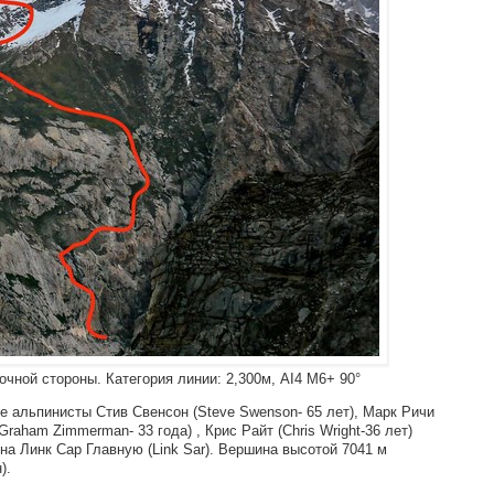
чной стороны. Категория линии: 2,300м, AI4 M6+ 90°
ие альпинисты Стив Свенсон (Steve Swenson- 65 лет), Марк Ричи
Graham Zimmerman- 33 года) , Крис Райт (Chris Wright-36 лет)
на Линк Сар Главную (Link Sar). Вершина высотой 7041 м
).