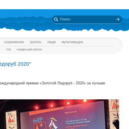
снаряжение
группы
люди
мультимедиа
е
топ
скидки для риска
едоруб 2020"
еждународной премии «Золотой Ледоруб - 2020» за лучшие