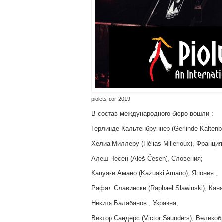
piolets-dor-2019
В состав международного бюро вошли :
Герлинде Кальтенбруннер (Gerlinde Kaltenbr
Хелиа Миллеру (Hélias Millerioux), Франция
Алеш Чесен (Aleš Česen), Словения;
Кацуаки Амано (Kazuaki Amano), Япония ;
Рафал Славински (Raphael Slawinski), Кан
Никита Балабанов , Украина;
Виктор Сандерс (Victor Saunders), Великоб