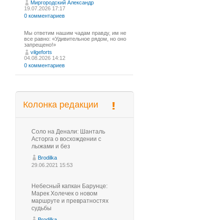
Миргородский Александр
19.07.2026 17:17
0 комментариев
Мы ответим нашим чадам правду, им не
все равно: «Удивительное рядом, но оно
запрещено!»
vilgeforts
04.08.2026 14:12
0 комментариев
Колонка редакции
Соло на Денали: Шанталь
Асторга о восхождении с
лыжами и без
Brodilka
29.06.2021 15:53
Небесный капкан Барунце:
Марек Холечек о новом
маршруте и превратностях
судьбы
Brodilka