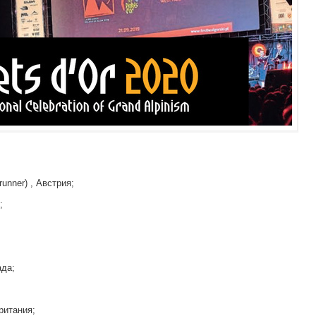
unner) , Австрия;
;
ада;
ритания;