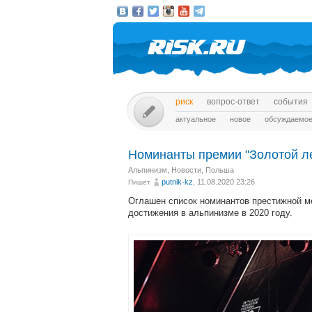
риск
вопрос-ответ
события
актуальное
новое
обсуждаемо
Номинанты премии "Золотой л
Альпинизм
,
Новости
,
Польша
putnik-kz
, 11.08.2020 23:26
Пишет
Оглашен список номинантов престижной м
достижения в альпинизме в 2020 году.