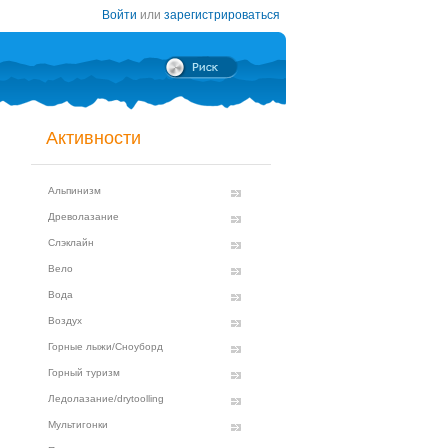
Войти
или
зарегистрироваться
Активности
Альпинизм
Древолазание
Слэклайн
Вело
Вода
Воздух
Горные лыжи/Сноуборд
Горный туризм
Ледолазание/drytoolling
Мультигонки