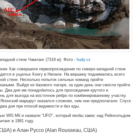
ападной стене Чамланг (7319 м). Фото -
hudy.cz
денек Хак совершили первопрохождение по северо-западной стене
одится в ущелье Хонгу в Непале. На вершину поднимались всего
дной стене. Несколько попыток сильных команд пройти
шными. Выйдя из базового лагеря, за один день они смогли пройти
ны. Два дня им понадобилось для прохождения крутого и
ень для выхода на восточное ребро по комбинированному участку.
. Японский маршрут оказался сложнее, чем они предполагали. Спуск
два дня при плохой видимости и без еды.
ю WI5 M6 и назвали "UFO", который якобы завис над Рейнхольдом
ланг в 1981 году.
 США) и Алан Руссо (Alan Rousseau, США)