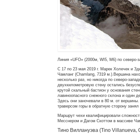
Линия «UFO» (2000м, WI5, М6) по северо-з
С 17 по 23 мая 2019 г. Марек Холечек и З
Чамланг (Chamlang, 7319 м.).Вершина нах
несколько раз, но никогда по северо-запа
двухкилометровую стену остались безуспе
крутой скальный бастион у основания сте
лавиноопасного снежного склона и один д
Здесь они заночевали в 80 м. от вершины
траверсом горы в обратную сторону занял 
Маршрут чехи квалифицировали сложность
Месснером и Дагом Скоттом в массиве Чам
Тино Виллануэва (Tino Villanueva,