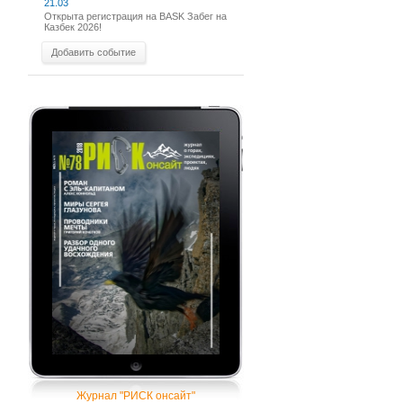
21.03
Открыта регистрация на BASK Забег на
Казбек 2026!
Добавить событие
Журнал "РИСК онсайт"