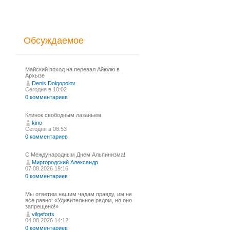
Обсуждаемое
Майский поход на перевал Айюлю в
Архызе
Denis.Dolgopolov
Сегодня в 10:02
0 комментариев
Клинок свободным лазаньем
kino
Сегодня в 06:53
0 комментариев
С Международным Днем Альпинизма!⁠
Миргородский Александр
07.08.2026 19:16
0 комментариев
Мы ответим нашим чадам правду, им не
все равно: «Удивительное рядом, но оно
запрещено!»
vilgeforts
04.08.2026 14:12
0 комментариев