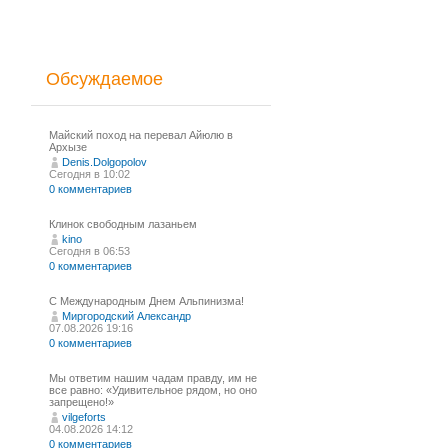
Обсуждаемое
Майский поход на перевал Айюлю в
Архызе
Denis.Dolgopolov
Сегодня в 10:02
0 комментариев
Клинок свободным лазаньем
kino
Сегодня в 06:53
0 комментариев
С Международным Днем Альпинизма!⁠
Миргородский Александр
07.08.2026 19:16
0 комментариев
Мы ответим нашим чадам правду, им не
все равно: «Удивительное рядом, но оно
запрещено!»
vilgeforts
04.08.2026 14:12
0 комментариев