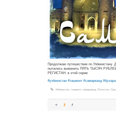
Продолжаю путешествие по Узбекистану. Д
пытались выманить ПЯТЬ ТЫСЯЧ РУБЛЕЙ! 
РЕГИСТАН, в этой серии.
#узбекистан
#ташкент
#самарканд
#бухара
Узбекистан
,
ташкент
,
самарканд
,
Регистан
,
Сре
3