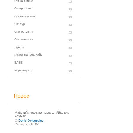
Путешествия
Скайраннинг
Скалолазание
Ски-тур
Снегоступинг
Спелеология
Туризм
Бэккантри/Фрирайд
BASE
Ropejumping
Новое
Майский поход на перевал Айюлю в
Архызе
Denis.Dolgopolov
Сегодня в 10:02