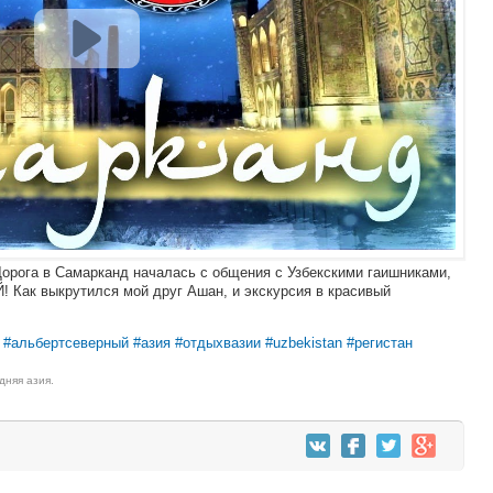
орога в Самарканд началась с общения с Узбекскими гаишниками,
Как выкрутился мой друг Ашан, и экскурсия в красивый
#альбертсеверный
#азия
#отдыхвазии
#uzbekistan
#регистан
дняя азия.