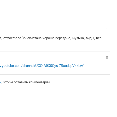
1
л, атмосфера Узбекистана хорошо передана, музыка, виды, все
0
ww.youtube.com/channel/UCQIA9X0Cys-7SaadqoVxzLw/
ь
, чтобы оставить комментарий