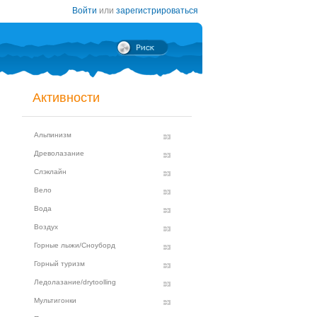
Войти
или
зарегистрироваться
Активности
Альпинизм
Древолазание
Слэклайн
Вело
Вода
Воздух
Горные лыжи/Сноуборд
Горный туризм
Ледолазание/drytoolling
Мультигонки