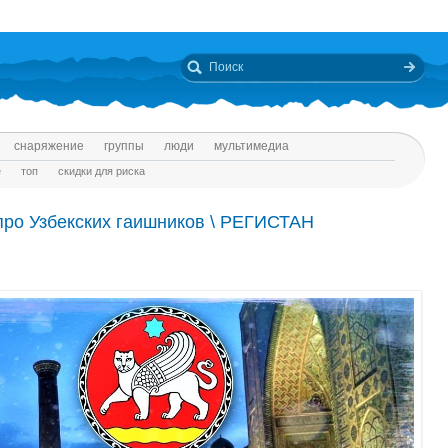
снаряжение
группы
люди
мультимедиа
е
топ
скидки для риска
про Узбекских гаишников \ РЕГИСТАН