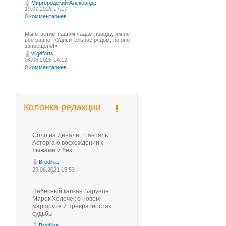
Миргородский Александр
19.07.2026 17:17
0 комментариев
Мы ответим нашим чадам правду, им не
все равно: «Удивительное рядом, но оно
запрещено!»
vilgeforts
04.08.2026 14:12
0 комментариев
Колонка редакции
Соло на Денали: Шанталь
Асторга о восхождении с
лыжами и без
Brodilka
29.06.2021 15:53
Небесный капкан Барунце:
Марек Холечек о новом
маршруте и превратностях
судьбы
Brodilka