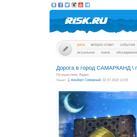
риск
вопрос-ответ
события
актуальное
новое
обсуждаемо
Дорога в город САМАРКАНД \ 
Путешествия
,
Видео
Альберт Северный
, 02.07.2020 13:05
Пишет