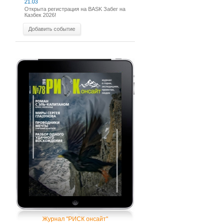
21.03
Открыта регистрация на BASK Забег на
Казбек 2026!
Добавить событие
Журнал "РИСК онсайт"