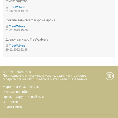
гамаководства
TreeWalkers
21.06.2023 13:59
Снятие зависшего в кроне дрона
TreeWalkers
01.01.2023 15:00
Древонавтика с TreeWalkers
TreeWalkers
29.12.2022 22:28
© 1996—2026 Risk.ru
При полном или частичном использовании материалов
гиперссылка на risk.ru и автора материала обязательна.
Журнал «РИСК онсайт»
Реклама на сайте
Премия «Хрустальный пик»
О проекте
20 лет Риска