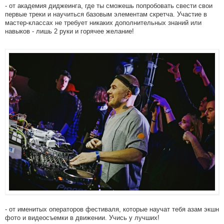
- от академия диджеинга, где ты сможешь попробовать свести свои
первые треки и научиться базовым элементам скретча. Участие в
мастер-классах не требует никаких дополнительных знаний или
навыков - лишь 2 руки и горячее желание!
- от именитых операторов фестиваля, которые научат тебя азам экшн
фото и видеосъемки в движении. Учись у лучших!