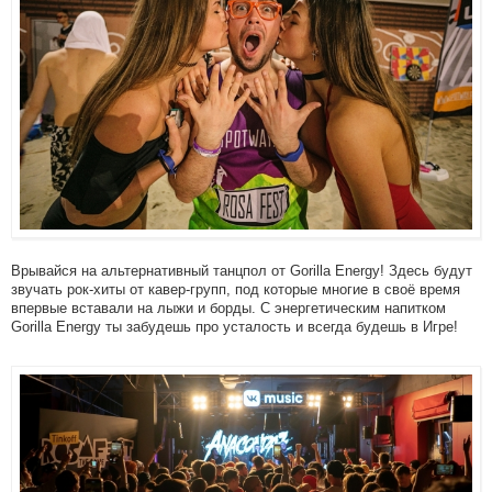
Врывайся на альтернативный танцпол от Gorilla Energy! Здесь будут
звучать рок-хиты от кавер-групп, под которые многие в своё время
впервые вставали на лыжи и борды. С энергетическим напитком
Gorilla Energy ты забудешь про усталость и всегда будешь в Игре!