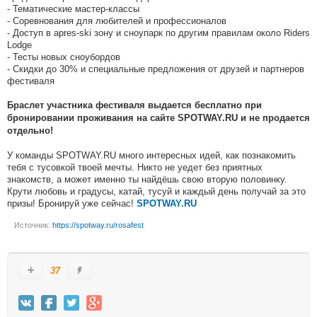
- Тематические мастер-классы
- Соревнования для любителей и профессионалов
- Доступ в apres-ski зону и сноупарк по другим правилам около Riders
Lodge
- Тесты новых сноубордов
- Скидки до 30% и специальные предложения от друзей и партнеров
фестиваля
Браслет участника фестиваля выдается бесплатно при
бронировании проживания на сайте SPOTWAY.RU и не продается
отдельно!
У команды SPOTWAY.RU много интересных идей, как познакомить
тебя с тусовкой твоей мечты. Никто не уедет без приятных
знакомств, а может именно ты найдёшь свою вторую половинку.
Крути любовь и градусы, катай, тусуй и каждый день получай за это
призы! Бронируй уже сейчас!
SPOTWAY.RU
Источник:
https://spotway.ru/rosafest
37