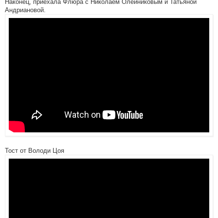
Наконец, приехала Флюра с Николаем Олейниковым и Татьяной
Андриановой.
Тост от Володи Цоя