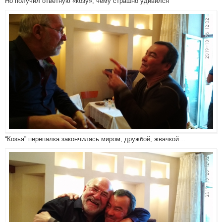
Но получил ответную «козу», чему страшно удивился
“Козья” перепалка закончилась миром, дружбой, жвачкой…