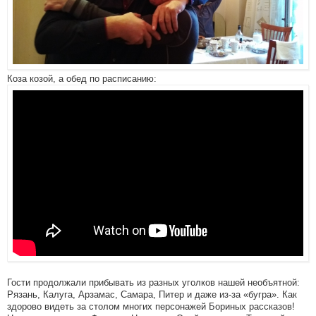
Коза козой, а обед по расписанию:
Гости продолжали прибывать из разных уголков нашей необъятной:
Рязань, Калуга, Арзамас, Самара, Питер и даже из-за «бугра». Как
здорово видеть за столом многих персонажей Бориных рассказов!