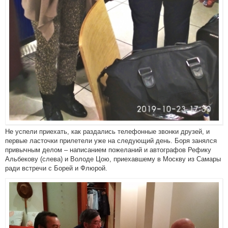
Не успели приехать, как раздались телефонные звонки друзей, и
первые ласточки прилетели уже на следующий день. Боря занялся
привычным делом – написанием пожеланий и автографов Рефику
Альбекову (слева) и Володе Цою, приехавшему в Москву из Самары
ради встречи с Борей и Флюрой.