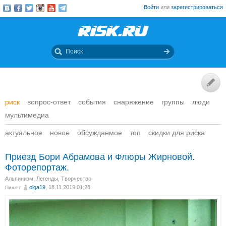
Войти
или
зарегистрироваться
риск
вопрос-ответ
события
снаряжение
группы
люди
мультимедиа
актуальное
новое
обсуждаемое
топ
скидки для риска
Приезд Бори Абрамова и Флюры Жирновой.
Фоторепортаж.
Альпинизм
,
Легенды
,
Творчество
olga19
, 18.11.2019 01:28
Пишет