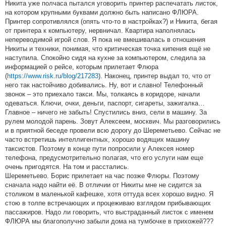
Никита уже полчаса пытался уговорить принтер распечатать листок,
на котором крупными буквами должно быть написано ФЛЮРА.
Принтер сопротивлялся (опять что-то в настройках?) и Никита, бегая
от принтера к компьютеру, нервничал. Квартира наполнялась
непереводимой игрой слов. Я пока не вмешивалась в отношения
Никиты и техники, понимая, что критическая точка кипения ещё не
наступила. Спокойно сидя на кухне за компьютером, следила за
информацией о рейсе, которым прилетает Флюра
(
https://www.risk.ru/blog/217283
). Наконец, принтер выдал то, что от
него так настойчиво добивались. Ну, вот и славно! Телефонный
звонок – это приехало такси. Мы, толкаясь в коридоре, начали
одеваться. Ключи, очки, деньги, паспорт, сигареты, зажигалка…
Главное – ничего не забыть! Спустились вниз, сели в машину. За
рулем молодой парень. Зовут Алексеем, москвич. Мы разговорились
и в приятной беседе провели всю дорогу до Шереметьево. Сейчас не
часто встретишь интеллигентных, хорошо водящих машину
таксистов. Поэтому в конце пути попросили у Алексея номер
телефона, предусмотрительно полагая, что его услуги нам еще
очень пригодятся. На том и расстались.
Шереметьево. Борис прилетает на час позже Флюры. Поэтому
сначала надо найти её. В отличии от Никиты мне не сидится за
столиком в маленькой кафешке, хотя оттуда всех хорошо видно. Я
стою в толпе встречающих и процеживаю взглядом прибывающих
пассажиров. Надо ли говорить, что выстраданный листок с именем
ФЛЮРА мы благополучно забыли дома на тумбочке в прихожей???