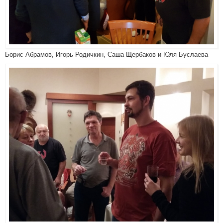
Борис Абрамов, Игорь Родичкин, Саша Щербаков и Юля Буслаева