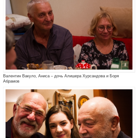
Валентин Вакуло, Аниса – дочь Алишера Хурсандова и Боря
Абрамов