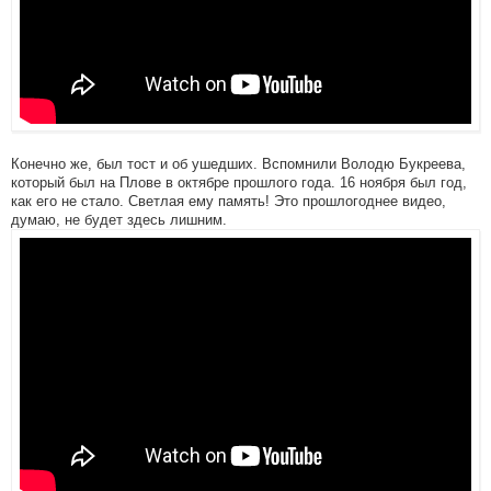
Конечно же, был тост и об ушедших. Вспомнили Володю Букреева,
который был на Плове в октябре прошлого года. 16 ноября был год,
как его не стало. Светлая ему память! Это прошлогоднее видео,
думаю, не будет здесь лишним.