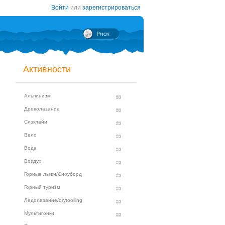
Войти
или
зарегистрироваться
Активности
Альпинизм
Древолазание
Слэклайн
Вело
Вода
Воздух
Горные лыжи/Сноуборд
Горный туризм
Ледолазание/drytoolling
Мультигонки