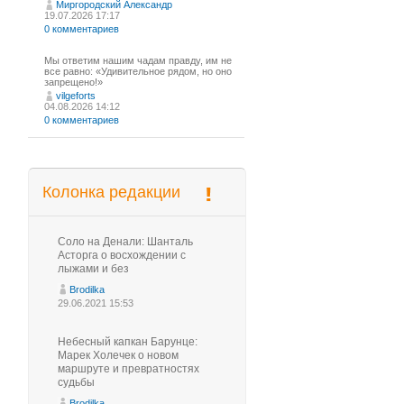
Миргородский Александр
19.07.2026 17:17
0 комментариев
Мы ответим нашим чадам правду, им не
все равно: «Удивительное рядом, но оно
запрещено!»
vilgeforts
04.08.2026 14:12
0 комментариев
Колонка редакции
Соло на Денали: Шанталь
Асторга о восхождении с
лыжами и без
Brodilka
29.06.2021 15:53
Небесный капкан Барунце:
Марек Холечек о новом
маршруте и превратностях
судьбы
Brodilka