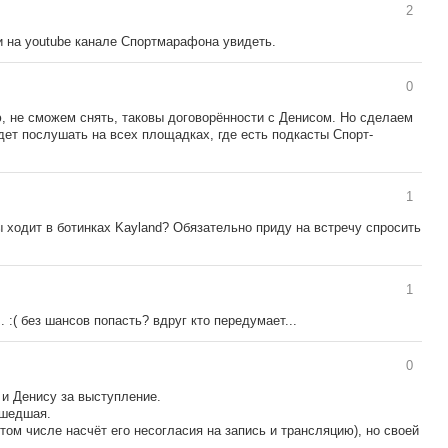
2
и на youtube канале Спортмарафона увидеть.
0
ю, не сможем снять, таковы договорённости с Денисом. Но сделаем
дет послушать на всех площадках, где есть подкасты Спорт-
1
ры ходит в ботинках Kayland? Обязательно приду на встречу спросить
1
. :( без шансов попасть? вдруг кто передумает...
0
и Денису за выступление.
ашедшая.
 том числе насчёт его несогласия на запись и трансляцию), но своей