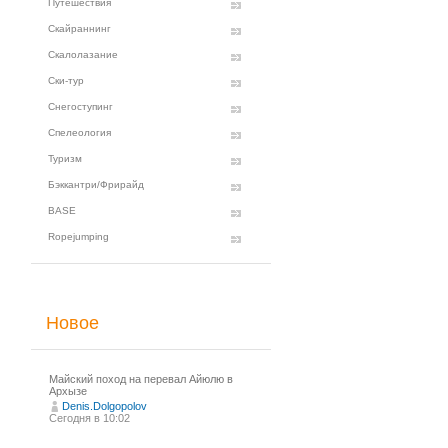
Путешествия
Скайраннинг
Скалолазание
Ски-тур
Снегоступинг
Спелеология
Туризм
Бэккантри/Фрирайд
BASE
Ropejumping
Новое
Майский поход на перевал Айюлю в
Архызе
Denis.Dolgopolov
Сегодня в 10:02