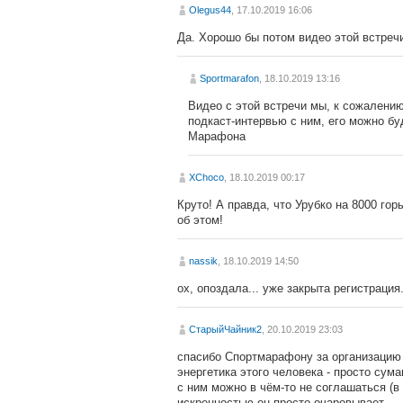
Olegus44
, 17.10.2019 16:06
Да. Хорошо бы потом видео этой встреч
Sportmarafon
, 18.10.2019 13:16
Видео с этой встречи мы, к сожалени
подкаст-интервью с ним, его можно бу
Марафона
XChoco
, 18.10.2019 00:17
Круто! А правда, что Урубко на 8000 го
об этом!
nassik
, 18.10.2019 14:50
ох, опоздала... уже закрыта регистрация.
СтарыйЧайник2
, 20.10.2019 23:03
спасибо Спортмарафону за организацию 
энергетика этого человека - просто сум
с ним можно в чём-то не соглашаться (в
искренностью он просто очаровывает.