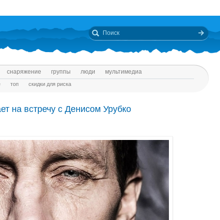
снаряжение
группы
люди
мультимедиа
е
топ
скидки для риска
т на встречу с Денисом Урубко