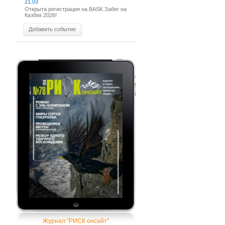
21.03
Открыта регистрация на BASK Забег на
Казбек 2026!
Добавить событие
Журнал "РИСК онсайт"