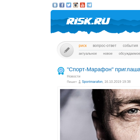
риск
вопрос-ответ
события
актуальное
новое
обсуждаемо
"Спорт-Марафон" приглашае
Новости
Sportmarafon
, 16.10.2019 19:38
Пишет