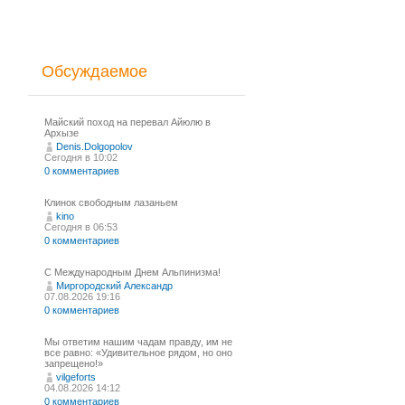
Обсуждаемое
Майский поход на перевал Айюлю в
Архызе
Denis.Dolgopolov
Сегодня в 10:02
0 комментариев
Клинок свободным лазаньем
kino
Сегодня в 06:53
0 комментариев
С Международным Днем Альпинизма!⁠
Миргородский Александр
07.08.2026 19:16
0 комментариев
Мы ответим нашим чадам правду, им не
все равно: «Удивительное рядом, но оно
запрещено!»
vilgeforts
04.08.2026 14:12
0 комментариев