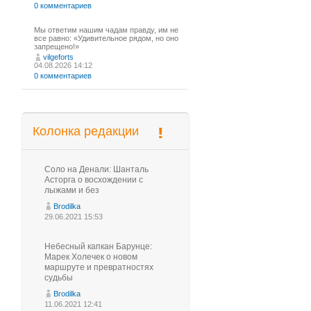
0 комментариев
Мы ответим нашим чадам правду, им не
все равно: «Удивительное рядом, но оно
запрещено!»
vilgeforts
04.08.2026 14:12
0 комментариев
Колонка редакции
Соло на Денали: Шанталь
Асторга о восхождении с
лыжами и без
Brodilka
29.06.2021 15:53
Небесный капкан Барунце:
Марек Холечек о новом
маршруте и превратностях
судьбы
Brodilka
11.06.2021 12:41