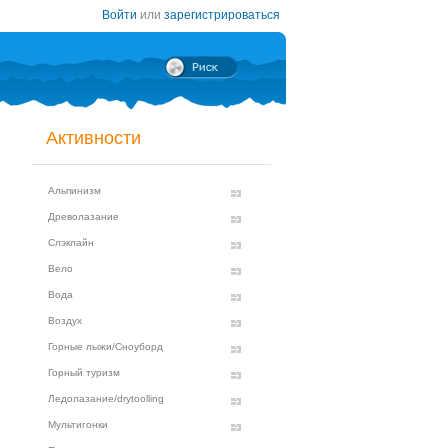
Войти
или
зарегистрироваться
Активности
Альпинизм
Древолазание
Слэклайн
Вело
Вода
Воздух
Горные лыжи/Сноуборд
Горный туризм
Ледолазание/drytoolling
Мультигонки