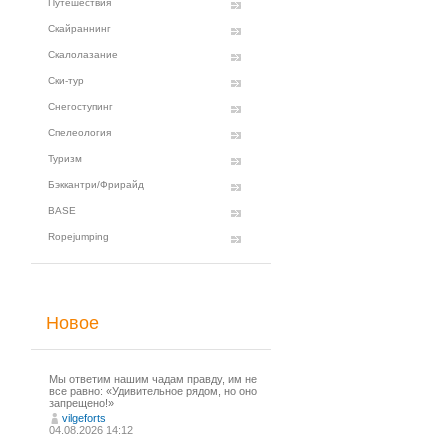
Путешествия
Скайраннинг
Скалолазание
Ски-тур
Снегоступинг
Спелеология
Туризм
Бэккантри/Фрирайд
BASE
Ropejumping
Новое
Мы ответим нашим чадам правду, им не
все равно: «Удивительное рядом, но оно
запрещено!»
vilgeforts
04.08.2026 14:12