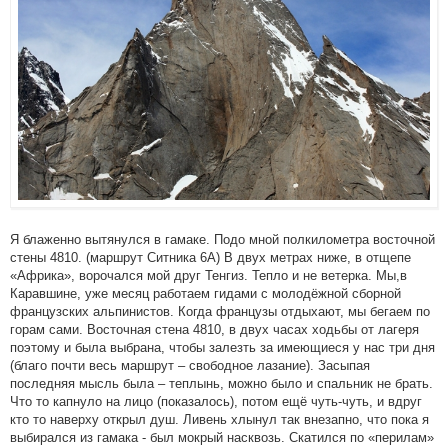
Я блаженно вытянулся в гамаке. Подо мной полкилометра восточной
стены 4810. (маршрут Ситника 6А) В двух метрах ниже, в отщепе
«Африка», ворочался мой друг Тенгиз. Тепло и не ветерка. Мы,в
Каравшине, уже месяц работаем гидами с молодёжной сборной
французских альпинистов. Когда французы отдыхают, мы бегаем по
горам сами. Восточная стена 4810, в двух часах ходьбы от лагеря
поэтому и была выбрана, чтобы залезть за имеющиеся у нас три дня
(благо почти весь маршрут – свободное лазание). Засыпая
последняя мысль была – теплынь, можно было и спальник не брать.
Что то капнуло на лицо (показалось), потом ещё чуть-чуть, и вдруг
кто то наверху открыл душ. Ливень хлынул так внезапно, что пока я
выбирался из гамака - был мокрый насквозь. Скатился по «перилам»