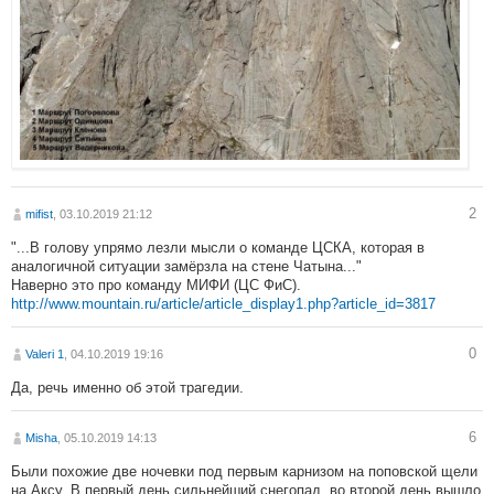
2
mifist
, 03.10.2019 21:12
"...В голову упрямо лезли мысли о команде ЦСКА, которая в
аналогичной ситуации замёрзла на стене Чатына..."
Наверно это про команду МИФИ (ЦС ФиС).
http://www.mountain.ru/article/article_display1.php?article_id=3817
0
Valeri 1
, 04.10.2019 19:16
Да, речь именно об этой трагедии.
6
Misha
, 05.10.2019 14:13
Были похожие две ночевки под первым карнизом на поповской щели
на Аксу. В первый день сильнейший снегопад, во второй день вышло