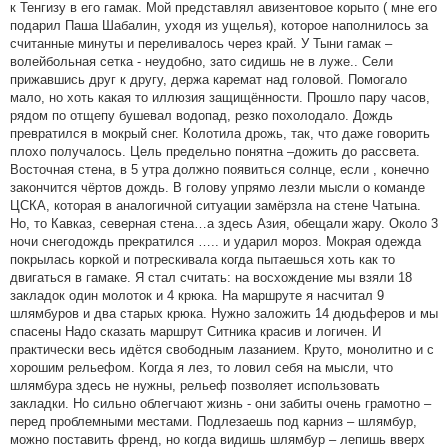
к Тенгизу в его гамак. Мой представлял авизентовое корыто ( мне его
подарил Паша Шабалин, уходя из ущелья), которое наполнилось за
считанные минуты и переливалось через край. У Тыни гамак –
волейбольная сетка - неудобно, зато сидишь не в луже.. Сели
прижавшись друг к другу, держа каремат над головой. Помогало
мало, но хоть какая то иллюзия защищённости. Прошло пару часов,
рядом по отщепу бушевал водопад, резко похолодало. Дождь
превратился в мокрый снег. Колотила дрожь, так, что даже говорить
плохо получалось. Цель предельно понятна –дожить до рассвета.
Восточная стена, в 5 утра должно появиться солнце, если , конечно
закончится чёртов дождь. В голову упрямо лезли мысли о команде
ЦСКА, которая в аналогичной ситуации замёрзла на стене Чатына.
Но, то Кавказ, северная стена…а здесь Азия, обещали жару. Около 3
ночи снегодождь прекратился ….. и ударил мороз. Мокрая одежда
покрылась коркой и потрескивала когда пытаешься хоть как то
двигаться в гамаке. Я стал считать: на восхождение мы взяли 18
закладок один молоток и 4 крюка. На маршруте я насчитал 9
шлямбуров и два старых крюка. Нужно заложить 14 дюдьферов и мы
спасены Надо сказать маршрут Ситника красив и логичен. И
практически весь идётся свободным лазанием. Круто, монолитно и с
хорошим рельефом. Когда я лез, то ловил себя на мысли, что
шлямбура здесь не нужны, рельеф позволяет использовать
закладки. Но сильно облегчают жизнь - они забиты очень грамотно –
перед проблемными местами. Подлезаешь под карниз – шлямбур,
можно поставить френд, но когда видишь шлямбур – лепишь вверх