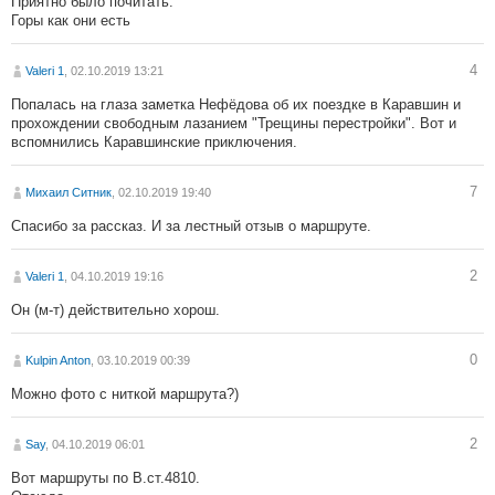
Приятно было почитать.
Горы как они есть
4
Valeri 1
, 02.10.2019 13:21
Попалась на глаза заметка Нефёдова об их поездке в Каравшин и
прохождении свободным лазанием "Трещины перестройки". Вот и
вспомнились Каравшинские приключения.
7
Михаил Ситник
, 02.10.2019 19:40
Спасибо за рассказ. И за лестный отзыв о маршруте.
2
Valeri 1
, 04.10.2019 19:16
Он (м-т) действительно хорош.
0
Kulpin Anton
, 03.10.2019 00:39
Можно фото с ниткой маршрута?)
2
Say
, 04.10.2019 06:01
Вот маршруты по В.ст.4810.