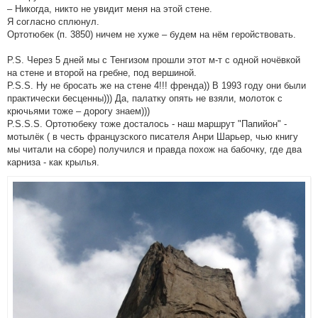
– Никогда, никто не увидит меня на этой стене.
Я согласно сплюнул.
Ортотюбек (п. 3850) ничем не хуже – будем на нём геройствовать.
P.S. Через 5 дней мы с Тенгизом прошли этот м-т с одной ночёвкой
на стене и второй на гребне, под вершиной.
P.S.S. Ну не бросать же на стене 4!!! френда)) В 1993 году они были
практически бесценны))) Да, палатку опять не взяли, молоток с
крючьями тоже – дорогу знаем)))
P.S.S.S. Ортотюбеку тоже досталось - наш маршрут "Папийон" -
мотылёк ( в честь французского писателя Анри Шарьер, чью книгу
мы читали на сборе) получился и правда похож на бабочку, где два
карниза - как крылья.