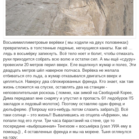
Восьмимиллиметровые верёвки ( мы ходили на двух половинках)
превратились в толстенные ледяные, негнущиеся канаты. Как её …
лядь в восьмёрку запихнуть. Всё тело ноет и болит, чтобы отмахать
руки приходится собрать всю волю и остатки сил. А мы ещё «сдуру»
провесили 20 метров перил вверх. Еле вщелкнул жумар и полез, Эти
двадцать метров шёл наверное полчаса. Верёвка не желала
отбиваться ото льда, а жумар отказывался двигаться вверх и
цепляться. Наверху два сблокированных френда. Кто знает, как там
жизнь сложится на спуске, оставлять два на станции -
непозволительная роскошь ( помню, как зимой на Свободной Корее,
Дима передавал мне снарягу и упустил в пропасть 6!! ледобуров !!5
закладок и ледовый молоток). Поэтому оставляю один френд и
дюльферяю. (Попрошу кого-нибудь потом слазить забрать))). Всё
таки солнце – это жизнь!! Вывалившись из отщепа «Африки», мы
попали под его лучи. Три часа барахтаний на стене, где то
посередине «выброшенная» Тенгизом « восьмёрка (узел УИА ему в
помощь)) , 4 оставленных френда и мы на морене. Тыня оглянулся
на гору: