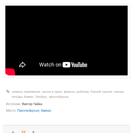
хижина
,
выживание
,
жизнь в горах
,
форель
,
рыбалка
,
Горный туризм
,
горные
походы
,
Кавказ
,
Эльбрус
,
приэльбрусье
Источник:
Виктор Чайка
Место:
Приэльбрусье, Кавказ
23