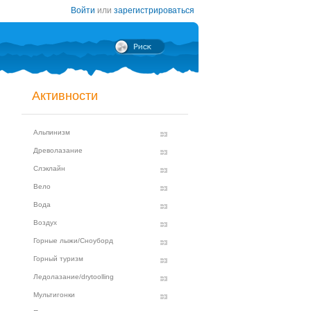
Войти
или
зарегистрироваться
Активности
Альпинизм
Древолазание
Слэклайн
Вело
Вода
Воздух
Горные лыжи/Сноуборд
Горный туризм
Ледолазание/drytoolling
Мультигонки