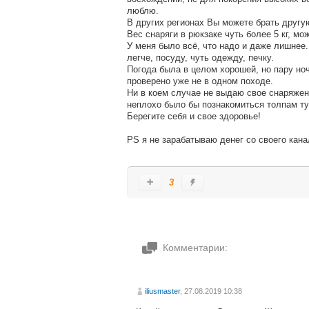
люблю.
В других регионах Вы можете брать другую
Вес снаряги в рюкзаке чуть более 5 кг, мож
У меня было всё, что надо и даже лишнее
легче, посуду, чуть одежду, печку.
Погода была в целом хорошей, но пару но
проверено уже не в одном походе.
Ни в коем случае не выдаю свое снаряжен
неплохо было бы познакомиться толпам тур
Берегите себя и свое здоровье!
PS я не зарабатываю денег со своего кан
3
Комментарии:
iliusmaster
, 27.08.2019 10:38