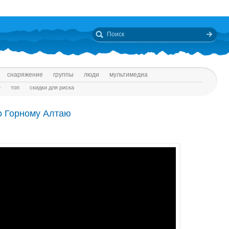
снаряжение
группы
люди
мультимедиа
е
топ
скидки для риска
о Горному Алтаю