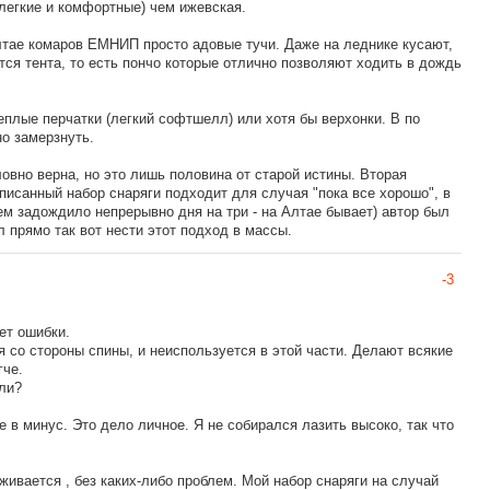
(легкие и комфортные) чем ижевская.
Алтае комаров ЕМНИП просто адовые тучи. Даже на леднике кусают,
ется тента, то есть пончо которые отлично позволяют ходить в дождь
еплые перчатки (легкий софтшелл) или хотя бы верхонки. В по
о замерзнуть.
овно верна, но это лишь половина от старой истины. Вторая
писанный набор снаряги подходит для случая "пока все хорошо", в
ем задождило непрерывно дня на три - на Алтае бывает) автор был
л прямо так вот нести этот подход в массы.
-3
ет ошибки.
 со стороны спины, и неиспользуется в этой части. Делают всякие
гче.
или?
 в минус. Это дело личное. Я не собирался лазить высоко, так что
еживается , без каких-либо проблем. Мой набор снаряги на случай