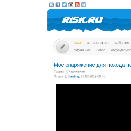
риск
вопрос-ответ
события
актуальное
новое
обсуждаемо
Моё снаряжение для похода п
Туризм
,
Снаряжение
Harding
, 27.08.2019 09:46
Пишет