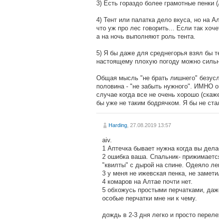
3) Есть гораздо более грамотные пенки 
4) Тент или палатка дело вкуса, но на 
что уж про лес говорить... Если так хоч
а на ночь выполняют роль тента.
5) Я бы даже для среднегорья взял бы т
настоящему плохую погоду можно сильн
Общая мысль "не брать лишнего" безусл
половина - "не забыть нужного". ИМНО о
случае когда все не очень хорошо (скаж
бы уже не таким бодрячком. Я бы не ста
Harding
, 27.08.2019 13:57
aiv.
1 Аптечка бывает нужна когда вы дела
2 ошибка ваша. Спальник- прижимается
"квилты" с дырой на спине. Одеяло ле
3 у меня не ижевская пенка, не замет
4 комаров на Алтае почти нет.
5 обхожусь простыми перчатками, даже
особые перчатки мне ни к чему.
дождь в 2-3 дня легко и просто перел