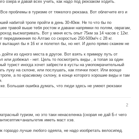
го озера и давай всех учить, как надо под рюкзаком ходить.
 Все проблемы в туризме от тяжелого рюкзака. Вот облегчите его и
шей набитой тропе пройти в день 30-40км. Не то что бы по
сшее травой выше тебя ростом и давани напрямки по полям, оврагам,
роход высматривать. Вот у меня есть опыт 75км за 14 часов с 12кг.
т передвижения по Алтаю со скоростью 250-500м/ч с 28 кг.
 вытащил бы я 16 кг и полетел бы, но нет. И дело прямо скажем не
дойти из одного места в другое. Вот взять к примеру путь от
л или добежал - нет. Цель то посмотреть виды , а топая за один
ный турист иногда хочет забрести в кусты на умопомрачительный
ть луку на склоне, или послушать, как птички поют. Или вооще
тропе, а по красивому склону, в конце которого хорошие виды и там
я.
иске. Большая ошибка думать, что люди здесь не умеют рюкзаки
2
 матрасный туризм, но это таки ненаселенка (скорая не дай Б-г чего
+антисептик+анальгетик иметь маст хэв.
к гораздо лучше любого одеяла, не надо изобретать велосипед.