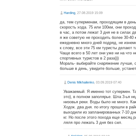
Harding
, 27.08.2019 15:09
да, тем суперменам, проходящим в день 
скорость хода. 75 или 100км, они прохо
в час, а потом лежат 3 дня не в силах д
я же советую не проходить более 30-40 
ежедневно много дней подряд, не изнем
к слову, все эти 75 км туристы делают 
Чаще всего в 50 лет они уже ни на что 
спортивных туристов в 2 раза)))
Мораль- выбирайте снаряжение лучше, с
больше в день, увидите больше, устанет
Denis Mikhailenko
, 03.09.2019 07:40
Уважаемый. Я именно тот супермен. Та
это), в полном заполярье. Шла 3-ья н
низовья реки. Воды было не много. Как
Ходок. два дня. по итогу прошли в рай
выходили из запланированных 7-10 дне
кг. Но после этого похода еще месяц 
ляля про лежать 3 дня без сил.