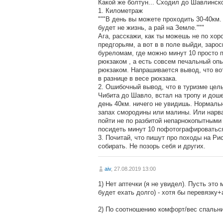
Какой же болтун... Сходил до Шавлинско
1. Километраж
"""В день вы можете проходить 30-40км.
будет не жизнь, а рай на Земле."""
Ага, расскажи, как ты можешь не по хоро
предгорьям, а вот в в поле выйди, заро
буреломам, где можно минут 10 просто п
рюкзаком , а есть совсем печальный опы
рюкзаком. Напрашивается вывод, что вот
в разнице в весе рюкзака.
2. Ошибочный вывод, что в туризме цель 
Чибита до Шавло, встал на тропу и доше
день 40км. ничего не увидишь. Нормаль
запах смородины или малины. Или нарва
пойти не по разбитой непарнокопытными 
посидеть минут 10 пофотографироватьс
3. Почитай, что пишут про походы на Р
собирать. Не позорь себя и других.
aiv
, 27.08.2019 13:00
1) Нет аптечки (я не увидел). Пусть это
будет ехать долго) - хотя бы перевязку
2) По соотношению комфорт/вес спальни