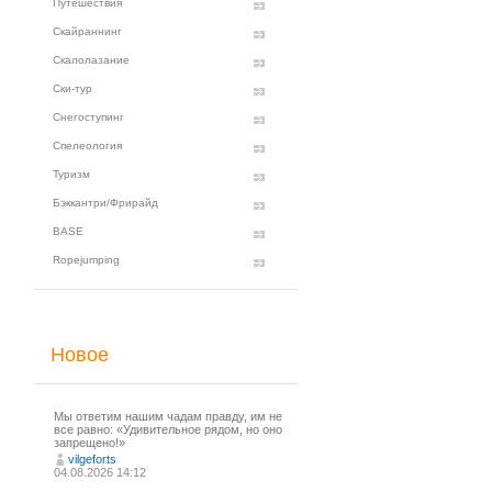
Путешествия
Скайраннинг
Скалолазание
Ски-тур
Снегоступинг
Спелеология
Туризм
Бэккантри/Фрирайд
BASE
Ropejumping
Новое
Мы ответим нашим чадам правду, им не
все равно: «Удивительное рядом, но оно
запрещено!»
vilgeforts
04.08.2026 14:12