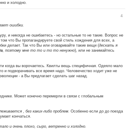
нно и холодно.
4
лает ошибки.
у, и никогда не ошибаетесь - но остальные то не такие. Вопрос не
в том что Вы пропагандируете свой стиль хождения для всех, а
и делает. Так что Вы или оговаривайте такие вещи (
дескать я
, поэтому мне то то и то то ненужно
), или не занимайтесь
да
сти когда вы ворочаетесь. Квилты вещь специфичная. Одеяло мало
его и подворачивать все время надо. Человечество ходит уже не
 эволюции - а Вы предлагает сделать шаг назад.
леднике. Может конечно перемерли в связи с глобальным
ележивается , без каких-либо проблем.
Особенно если до до поезда
думает кончаться.
тало и очень плохо, сыро, ветренно и холодно.