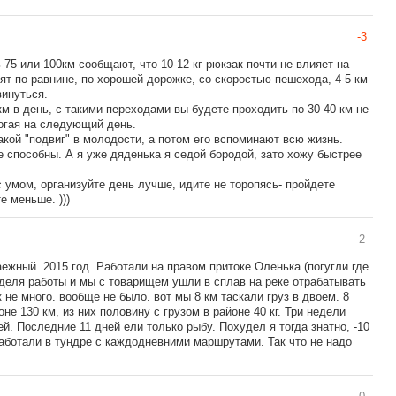
-3
75 или 100км сообщают, что 10-12 кг рюкзак почти не влияет на
дят по равнине, по хорошей дорожке, со скоростью пешехода, 4-5 км
винуться.
км в день, с такими переходами вы будете проходить по 30-40 км не
огая на следующий день.
такой "подвиг" в молодости, а потом его вспоминают всю жизнь.
не способны. А я уже дяденька я седой бородой, зато хожу быстрее
 умом, организуйте день лучше, идите не торопясь- пройдете
е меньше. )))
2
ежный. 2015 год. Работали на правом притоке Оленька (погугли где
еделя работы и мы с товарищем ушли в сплав на реке отрабатывать
 не много. вообще не было. вот мы 8 км таскали груз в двоем. 8
оне 130 км, из них половину с грузом в районе 40 кг. Три недели
й. Последние 11 дней ели только рыбу. Похудел я тогда знатно, -10
работали в тундре с каждодневними маршрутами. Так что не надо