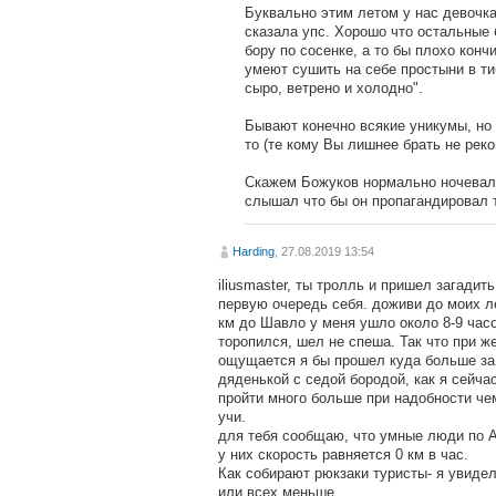
Буквально этим летом у нас девочка
сказала упс. Хорошо что остальные 
бору по сосенке, а то бы плохо конч
умеют сушить на себе простыни в ти
сыро, ветрено и холодно".
Бывают конечно всякие уникумы, но 
то (те кому Вы лишнее брать не реко
Скажем Божуков нормально ночевал 
слышал что бы он пропагандировал т
Harding
, 27.08.2019 13:54
iliusmaster, ты тролль и пришел загадит
первую очередь себя. доживи до моих ле
км до Шавло у меня ушло около 8-9 часо
торопился, шел не спеша. Так что при ж
ощущается я бы прошел куда больше за 
дяденькой с седой бородой, как я сейчас
пройти много больше при надобности чем
учи.
для тебя сообщаю, что умные люди по А
у них скорость равняется 0 км в час.
Как собирают рюкзаки туристы- я увидел
или всех меньше.