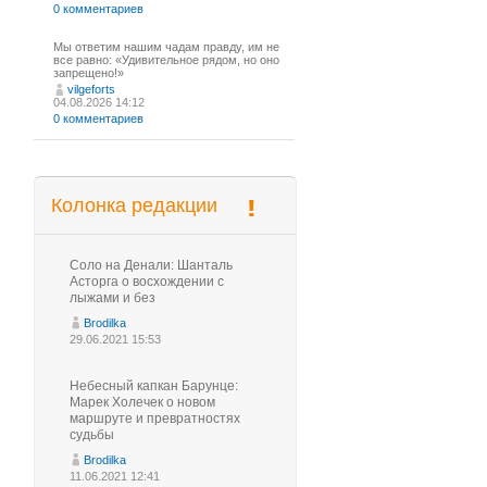
0 комментариев
Мы ответим нашим чадам правду, им не
все равно: «Удивительное рядом, но оно
запрещено!»
vilgeforts
04.08.2026 14:12
0 комментариев
Колонка редакции
Соло на Денали: Шанталь
Асторга о восхождении с
лыжами и без
Brodilka
29.06.2021 15:53
Небесный капкан Барунце:
Марек Холечек о новом
маршруте и превратностях
судьбы
Brodilka
11.06.2021 12:41