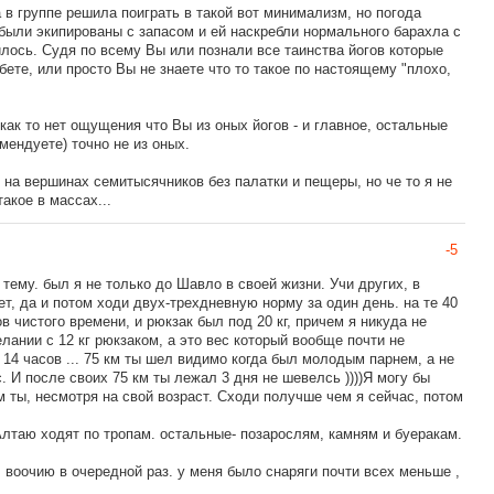
 в группе решила поиграть в такой вот минимализм, но погода
были экипированы с запасом и ей наскребли нормального барахла с
илось. Судя по всему Вы или познали все таинства йогов которые
бете, или просто Вы не знаете что то такое по настоящему "плохо,
как то нет ощущения что Вы из оных йогов - и главное, остальные
мендуете) точно не из оных.
на вершинах семитысячников без палатки и пещеры, но че то я не
акое в массах...
-5
ь тему. был я не только до Шавло в своей жизни. Учи других, в
т, да и потом ходи двух-трехдневную норму за один день. на те 40
в чистого времени, и рюкзак был под 20 кг, причем я никуда не
елании с 12 кг рюкзаком, а это вес который вообще почти не
14 часов ... 75 км ты шел видимо когда был молодым парнем, а не
. И после своих 75 км ты лежал 3 дня не шевелсь ))))Я могу бы
 ты, несмотря на свой возраст. Сходи получше чем я сейчас, потом
лтаю ходят по тропам. остальные- позарослям, камням и буеракам.
 воочию в очередной раз. у меня было снаряги почти всех меньше ,