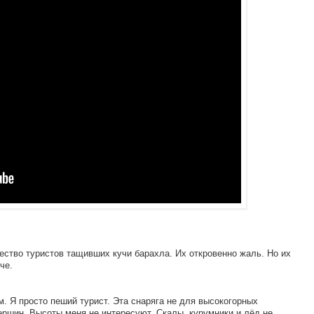
ество туристов тащивших кучи барахла. Их откровенно жаль. Но их
че.
. Я просто пеший турист. Эта снаряга не для высокогорных
ершин. Высоты меня не интересуют. Скалы, курумники и лёд не