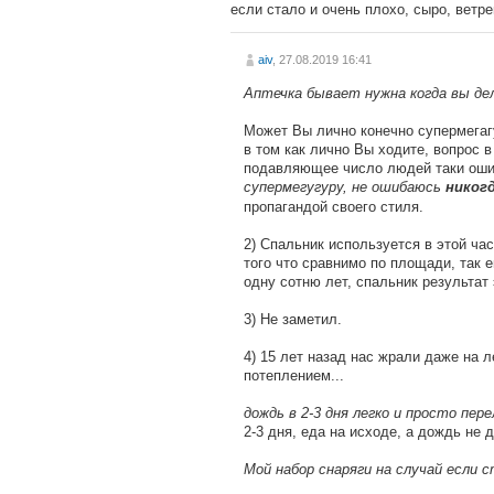
если стало и очень плохо, сыро, ветре
aiv
, 27.08.2019 16:41
Аптечка бывает нужна когда вы де
Может Вы лично конечно супермегагур
в том как лично Вы ходите, вопрос 
подавляющее число людей таки ошибк
супермегугуру, не ошибаюсь
никог
пропагандой своего стиля.
2) Спальник используется в этой ча
того что сравнимо по площади, так 
одну сотню лет, спальник результат
3) Не заметил.
4) 15 лет назад нас жрали даже на 
потеплением...
дождь в 2-3 дня легко и просто пер
2-3 дня, еда на исходе, а дождь не 
Мой набор снаряги на случай если с