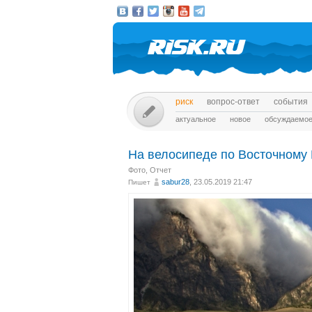
риск
вопрос-ответ
события
актуальное
новое
обсуждаемо
На велосипеде по Восточному 
Фото
,
Отчет
sabur28
, 23.05.2019 21:47
Пишет