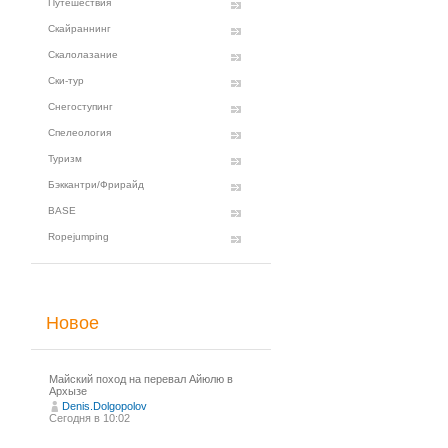
Путешествия
Скайраннинг
Скалолазание
Ски-тур
Снегоступинг
Спелеология
Туризм
Бэккантри/Фрирайд
BASE
Ropejumping
Новое
Майский поход на перевал Айюлю в
Архызе
Denis.Dolgopolov
Сегодня в 10:02