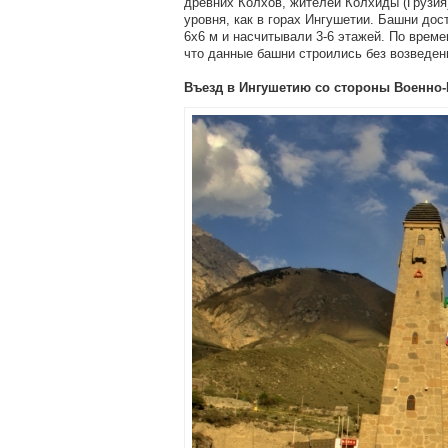
древних Колхов, жителей Колхиды (Грузия)
уровня, как в горах Ингушетии. Башни до
6х6 м и насчитывали 3-6 этажей. По врем
что данные башни строились без возведе
Въезд в Ингушетию со стороны Военно-