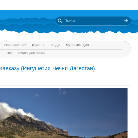
снаряжение
группы
люди
мультимедиа
е
топ
скидки для риска
Кавказу (Ингушетия-Чечня-Дагестан).