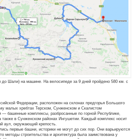
и до Шали) на машине. На велосипеде за 9 дней пройдено 580 км. с
сийской Федерации, расположен на склонах предгорья Большого
ему малых хребтах Терском, Сунженском и Скалистом
и — башенные комплексы, разбросанные по горной Республике,
а также в Сунженском районах Ингушетии. Каждый комплекс носит
ый аул, окружающий крепость.
ились первые башни, историки не могут до сих пор. Они варьируются
 что методы строительства и архитектура была заимствована у