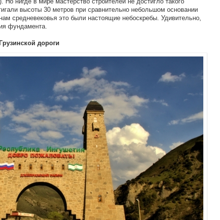
. Но нигде в мире мастерство строителей не достигло такого
стигали высоты 30 метров при сравнительно небольшом основании
енам средневековья это были настоящие небоскребы. Удивительно,
ния фундамента.
Грузинской дороги