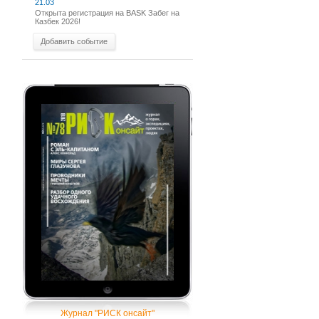
21.03
Открыта регистрация на BASK Забег на
Казбек 2026!
Добавить событие
Журнал "РИСК онсайт"