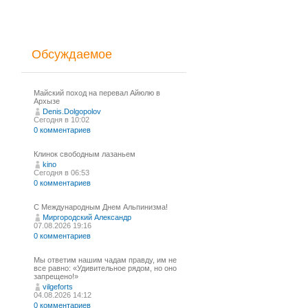
Обсуждаемое
Майский поход на перевал Айюлю в
Архызе
Denis.Dolgopolov
Сегодня в 10:02
0 комментариев
Клинок свободным лазаньем
kino
Сегодня в 06:53
0 комментариев
С Международным Днем Альпинизма!⁠
Миргородский Александр
07.08.2026 19:16
0 комментариев
Мы ответим нашим чадам правду, им не
все равно: «Удивительное рядом, но оно
запрещено!»
vilgeforts
04.08.2026 14:12
0 комментариев