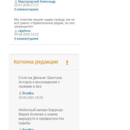
Миргородский Александр
19.07.2026 17:17
0 комментариев
Мы ответим нашим чадам правду, им не
все равно: «Удивительное рядом, но оно
запрещено!»
vilgeforts
04.08.2026 14:12
0 комментариев
Колонка редакции
Соло на Денали: Шанталь
Асторга о восхождении с
лыжами и без
Brodilka
29.06.2021 15:53
Небесный капкан Барунце:
Марек Холечек о новом
маршруте и превратностях
судьбы
Brodilka