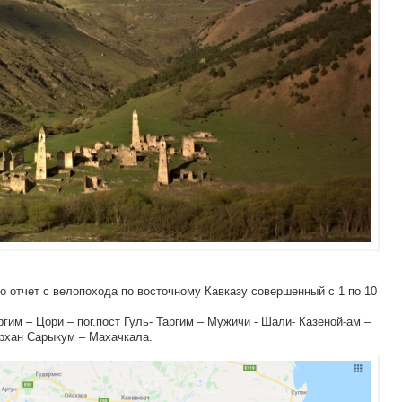
 отчет с велопохода по восточному Кавказу совершенный с 1 по 10
гим – Цори – пог.пост Гуль- Таргим – Мужичи - Шали- Казеной-ам –
архан Сарыкум – Махачкала.