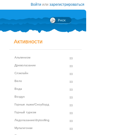
Войти
или
зарегистрироваться
Активности
Альпинизм
Древолазание
Слэклайн
Вело
Вода
Воздух
Горные лыжи/Сноуборд
Горный туризм
Ледолазание/drytoolling
Мультигонки