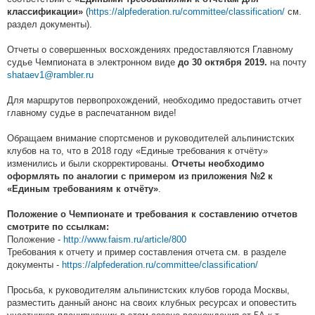
(
https://alpfederation.ru/committee/classification/
см.
классификации»
раздел документы).
Отчеты о совершенных восхождениях предоставляются Главному
судье Чемпионата в электронном виде
на почту
до 30 октября 2019.
shataev1@rambler.ru
Для маршрутов первопрохождений, необходимо предоставить отчет
главному судье в распечатанном виде!
Обращаем внимание спортсменов и руководителей альпинистских
клубов на то, что в 2018 году «Единые требования к отчёту»
изменились и были скорректированы.
Отчеты необходимо
оформлять по аналогии с примером из приложения №2 к
.
«Единым требованиям к отчёту»
Положение о Чемпионате и требования к составлению отчетов
смотрите по ссылкам:
Положение -
http://www.faism.ru/article/800
Требования к отчету и пример составления отчета см. в разделе
документы -
https://alpfederation.ru/committee/classification/
Просьба, к руководителям альпинистских клубов города Москвы,
разместить данный анонс на своих клубных ресурсах и оповестить