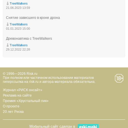
TreeWalkers
21.06.2023 13:59
Снятие зависшего в кроне дрона
TreeWalkers
01.01.2023 15:00
Древонавтика с TreeWalkers
TreeWalkers
29.12.2022 22:28
© 1996—2026 Risk.ru
При полном или частичном использовании материалов
гиперссылка на risk.ru и автора материала обязательна.
Журнал «РИСК онсайт»
Реклама на сайте
Премия «Хрустальный пик»
О проекте
20 лет Риска
Мобильный сайт сделан в