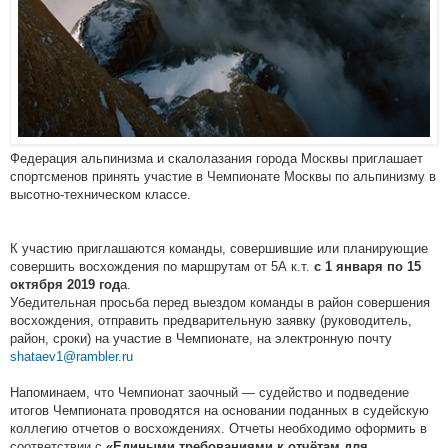
Федерация альпинизма и скалолазания города Москвы приглашает
спортсменов принять участие в Чемпионате Москвы по альпинизму в
высотно-техническом классе.
К участию приглашаются команды, совершившие или планирующие
совершить восхождения по маршрутам от 5А к.т.
с 1 января по 15
а.
октября 2019 год
Убедительная просьба перед выездом команды в район совершения
восхождения, отправить предварительную заявку (руководитель,
район, сроки) на участие в Чемпионате, на электронную почту
shataev1@rambler.ru
Напоминаем, что Чемпионат заочный — судейство и подведение
итогов Чемпионата проводятся на основании поданных в судейскую
коллегию отчетов о восхождениях. Отчеты необходимо оформить в
соответствии с
«Едиными требованиями к отчётам для