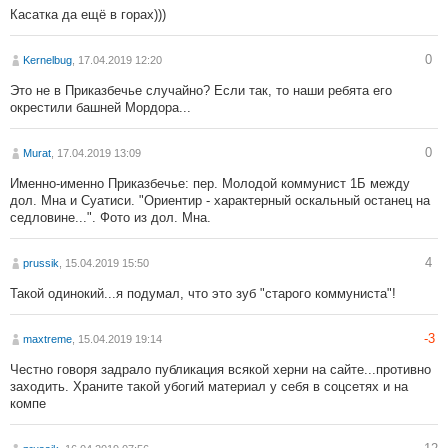
Касатка да ещё в горах)))
0
Kernelbug
, 17.04.2019 12:20
Это не в Приказбечье случайно? Если так, то наши ребята его
окрестили башней Мордора...
0
Murat
, 17.04.2019 13:09
Именно-именно Приказбечье: пер. Молодой коммунист 1Б между
дол. Мна и Суатиси. "Ориентир - характерный оскальный останец на
седловине...". Фото из дол. Мна.
4
prussik
, 15.04.2019 15:50
Такой одинокий...я подумал, что это зуб "старого коммуниста"!
-3
maxtreme
, 15.04.2019 19:14
Честно говоря задрало публикация всякой херни на сайте...противно
заходить. Храните такой убогий материал у себя в соцсетях и на
компе