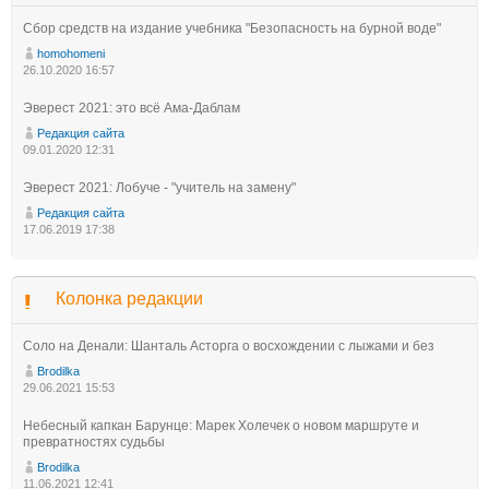
Сбор средств на издание учебника "Безопасность на бурной воде"
homohomeni
26.10.2020 16:57
Эверест 2021: это всё Ама-Даблам
Редакция сайта
09.01.2020 12:31
Эверест 2021: Лобуче - "учитель на замену"
Редакция сайта
17.06.2019 17:38
Колонка редакции
Соло на Денали: Шанталь Асторга о восхождении с лыжами и без
Brodilka
29.06.2021 15:53
Небесный капкан Барунце: Марек Холечек о новом маршруте и
превратностях судьбы
Brodilka
11.06.2021 12:41