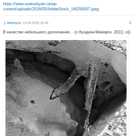
https://www.seatoskyair.ca/wp-
content/uploads/2018/03/AdobeStock_140256507.jpeg
4
Antonych
, 14.04.2019 16:49
В качестве небольшого дополнения... (л.Кундюм-Мижирги, 2011) ;о))