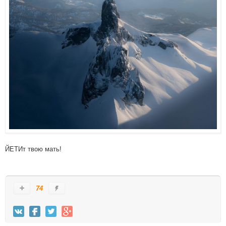
ЙЕТИт твою мать!
74