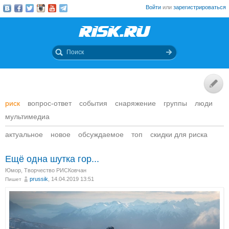
Войти
или
зарегистрироваться
риск
вопрос-ответ
события
снаряжение
группы
люди
мультимедиа
актуальное
новое
обсуждаемое
топ
скидки для риска
Ещё одна шутка гор...
Юмор
,
Творчество РИСКовчан
prussik
, 14.04.2019 13:51
Пишет