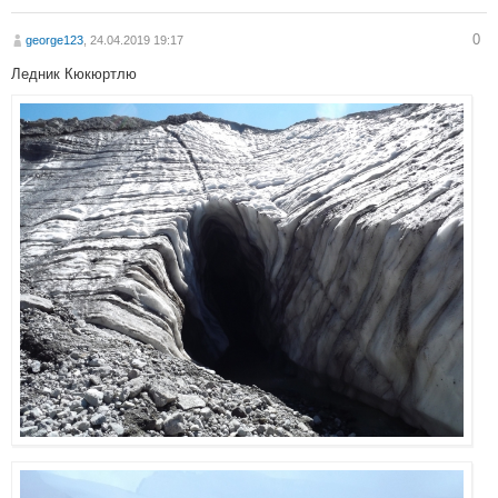
0
george123
, 24.04.2019 19:17
Ледник Кюкюртлю