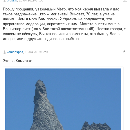
12
prussik
, 16.04.2019 07:56
Прошу прощения, уважаемый Мэтр, что моя херня вызвала у вас
такое раздражение...кто ж мог знать! Виноват, 70 лет, а ума не
нажил...Чем я могу Вам помочь? Удалить не получается, это
прерогатива модерации, обратитесь к ним. Можете внести меня в
Ваш игнор-лист ( он у Вас такой впечатлительный!). Честно говоря, я
совсем не обижусь, Вы так велики и знамениты, что быть у Вас в
игноре, или в друзьях - одинаково почётно...
6
kamchspas
, 16.04.2019 02:05
Это на Камчатке.