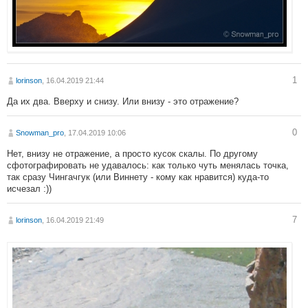
1
lorinson
, 16.04.2019 21:44
Да их два. Вверху и снизу. Или внизу - это отражение?
0
Snowman_pro
, 17.04.2019 10:06
Нет, внизу не отражение, а просто кусок скалы. По другому
сфотографировать не удавалось: как только чуть менялась точка,
так сразу Чингачгук (или Виннету - кому как нравится) куда-то
исчезал :))
7
lorinson
, 16.04.2019 21:49