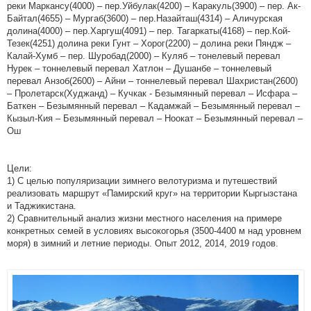
реки Маркансу(4000) – пер.Уйбулак(4200) – Каракуль(3900) – пер. Ак-
Байтал(4655) – Мургаб(3600) – пер.Назайташ(4314) – Аличурская
долина(4000) – пер.Харгуш(4091) – пер. Тагаркаты(4168) – пер.Кой-
Тезек(4251) долина реки Гунт – Хорог(2200) – долина реки Пяндж –
Калай-Хумб – пер. Шуробад(2000) – Куляб – тонелевый перевал
Нурек – тоннелевый перевал Хатлон – Душанбе – тоннелевый
перевал Анзоб(2600) – Айни – тоннелевый перевал Шахристан(2600)
– Пролетарск(Худжанд) – Кучкак - Безымянный перевал – Исфара –
Баткен – Безымянный перевал – Кадамжай – Безымянный перевал –
Кызыл-Кия – Безымянный перевал – Ноокат – Безымянный перевал –
Ош
Цели:
1) С целью популяризации зимнего велотуризма и путешествий
реализовать маршрут «Памирский круг» на территории Кыргызстана
и Таджикистана.
2) Сравнительный анализ жизни местного населения на примере
конкретных семей в условиях высокогорья (3500-4400 м над уровнем
моря) в зимний и летние периоды. Опыт 2012, 2014, 2019 годов.