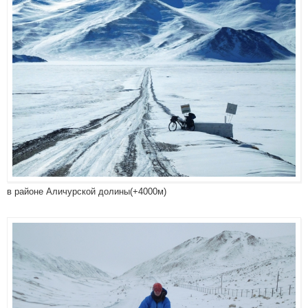
в районе Аличурской долины(+4000м)