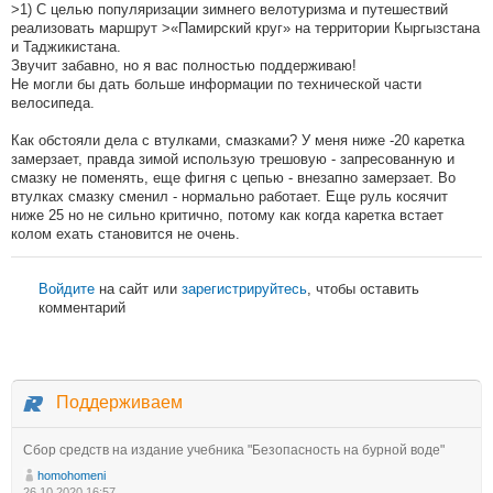
>1) С целью популяризации зимнего велотуризма и путешествий
реализовать маршрут >«Памирский круг» на территории Кыргызстана
и Таджикистана.
Звучит забавно, но я вас полностью поддерживаю!
Не могли бы дать больше информации по технической части
велосипеда.
Как обстояли дела с втулками, смазками? У меня ниже -20 каретка
замерзает, правда зимой использую трешовую - запресованную и
смазку не поменять, еще фигня с цепью - внезапно замерзает. Во
втулках смазку сменил - нормально работает. Еще руль косячит
ниже 25 но не сильно критично, потому как когда каретка встает
колом ехать становится не очень.
Войдите
на сайт или
зарегистрируйтесь
, чтобы оставить
комментарий
Поддерживаем
Сбор средств на издание учебника "Безопасность на бурной воде"
homohomeni
26.10.2020 16:57