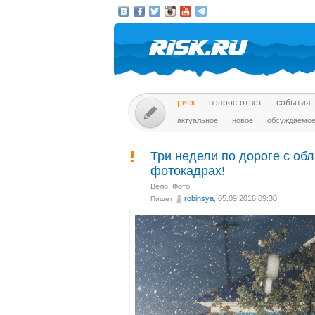
риск
вопрос-ответ
события
актуальное
новое
обсуждаемо
Три недели по дороге с обла
фотокадрах!
Вело
,
Фото
robinsya
, 05.09.2018 09:30
Пишет