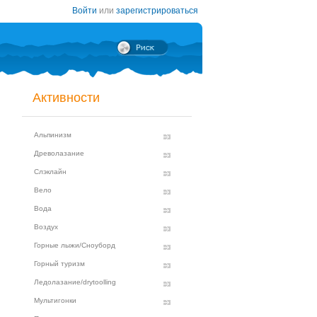
Войти
или
зарегистрироваться
Активности
Альпинизм
Древолазание
Слэклайн
Вело
Вода
Воздух
Горные лыжи/Сноуборд
Горный туризм
Ледолазание/drytoolling
Мультигонки