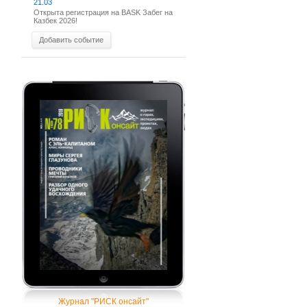
21.03
Открыта регистрация на BASK Забег на
Казбек 2026!
Добавить событие
Журнал "РИСК онсайт"