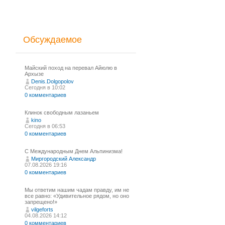
Обсуждаемое
Майский поход на перевал Айюлю в
Архызе
Denis.Dolgopolov
Сегодня в 10:02
0 комментариев
Клинок свободным лазаньем
kino
Сегодня в 06:53
0 комментариев
С Международным Днем Альпинизма!⁠
Миргородский Александр
07.08.2026 19:16
0 комментариев
Мы ответим нашим чадам правду, им не
все равно: «Удивительное рядом, но оно
запрещено!»
vilgeforts
04.08.2026 14:12
0 комментариев