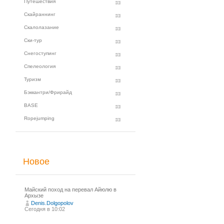
Путешествия
Скайраннинг
Скалолазание
Ски-тур
Снегоступинг
Спелеология
Туризм
Бэккантри/Фрирайд
BASE
Ropejumping
Новое
Майский поход на перевал Айюлю в
Архызе
Denis.Dolgopolov
Сегодня в 10:02