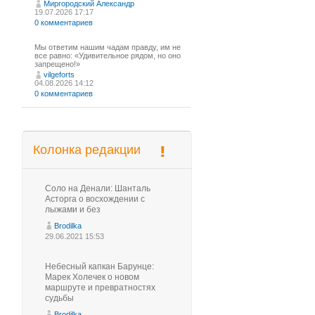
Миргородский Александр
19.07.2026 17:17
0 комментариев
Мы ответим нашим чадам правду, им не
все равно: «Удивительное рядом, но оно
запрещено!»
vilgeforts
04.08.2026 14:12
0 комментариев
Колонка редакции
Соло на Денали: Шанталь
Асторга о восхождении с
лыжами и без
Brodilka
29.06.2021 15:53
Небесный капкан Барунце:
Марек Холечек о новом
маршруте и превратностях
судьбы
Brodilka