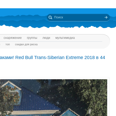
снаряжение
группы
люди
мультимедиа
е
топ
скидки для риска
ками! Red Bull Trans-Siberian Extreme 2018 в 44