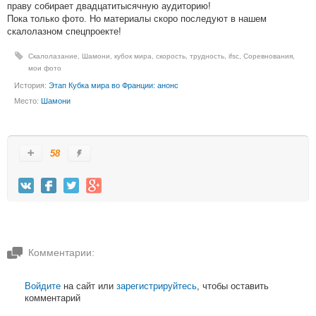
праву собирает двадцатитысячную аудиторию!
Пока только фото. Но материалы скоро последуют в нашем
скалолазном спецпроекте!
Скалолазание
,
Шамони
,
кубок мира
,
скорость
,
трудность
,
ifsc
,
Соревнования
,
мои фото
История:
Этап Кубка мира во Франции: анонс
Место:
Шамони
58
Комментарии:
Войдите
на сайт или
зарегистрируйтесь
, чтобы оставить
комментарий