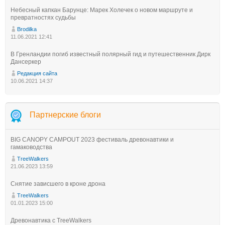
Небесный капкан Барунце: Марек Холечек о новом маршруте и
превратностях судьбы
Brodilka
11.06.2021 12:41
В Гренландии погиб известный полярный гид и путешественник Дирк
Дансеркер
Редакция сайта
10.06.2021 14:37
Партнерские блоги
BIG CANOPY CAMPOUT 2023 фестиваль древонавтики и
гамаководства
TreeWalkers
21.06.2023 13:59
Снятие зависшего в кроне дрона
TreeWalkers
01.01.2023 15:00
Древонавтика с TreeWalkers