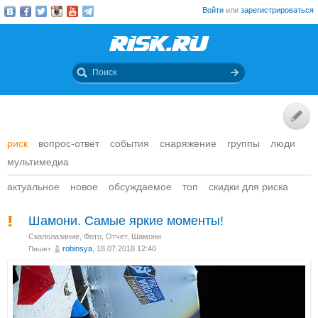
Войти
или
зарегистрироваться
риск
вопрос-ответ
события
снаряжение
группы
люди
мультимедиа
актуальное
новое
обсуждаемое
топ
скидки для риска
Шамони. Самые яркие моменты!
Скалолазание
,
Фото
,
Отчет
,
Шамони
robinsya
, 18.07.2018 12:40
Пишет