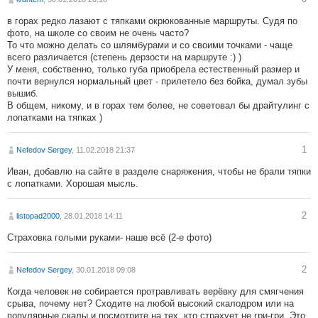
в горах редко лазают с тяпками окрюкованные маршруты. Судя по
фото, на школе со своим не очень часто?
То что можно делать со шлямбурами и со своими точками - чаще
всего различается (степень дерзости на маршруте :) )
У меня, собственно, только губа приобрела естественный размер и
почти вернулся нормальный цвет - прилетело без бойка, думал зубы
вышиб.
В общем, никому, и в горах тем более, не советовал бы драйтулинг с
лопатками на тяпках )
1
Nefedov Sergey
, 11.02.2018 21:37
Иван, добавлю на сайте в разделе снаряжения, чтобы не брали тяпки
с лопатками. Хорошая мысль.
2
listopad2000
, 28.01.2018 14:11
Страховка голыми руками- наше всё (2-е фото)
2
Nefedov Sergey
, 30.01.2018 09:08
Когда человек не собирается протравливать верёвку для смягчения
срыва, почему нет? Сходите на любой высокий скалодром или на
популярные скалы и посмотрите на тех, кто страхует не гри-гри. Это