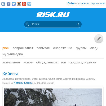
Войти
или
зарегистрироваться
риск
вопрос-ответ
события
снаряжение
группы
люди
мультимедиа
актуальное
новое
обсуждаемое
топ
скидки для риска
Хибины
Ледолазание/drytoolling
,
Фото
,
Школа Альпинизма Сергея Нефедова
,
Хибины
Nefedov Sergey
, 27.01.2018 15:00
Пишет