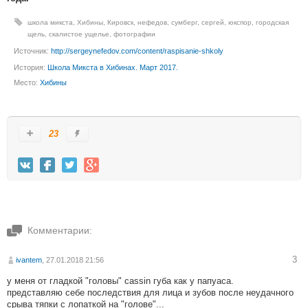
школа микста
,
Хибины
,
Кировск
,
нефедов
,
сумберг
,
сергей
,
юкспор
,
городская
щель
,
скалистое ущелье
,
фотографии
Источник:
http://sergeynefedov.com/content/raspisanie-shkoly
История:
Школа Микста в Хибинах. Март 2017.
Место:
Хибины
23
Комментарии:
3
ivantem
, 27.01.2018 21:56
у меня от гладкой "головы" cassin губа как у папуаса.
представляю себе последствия для лица и зубов после неудачного
срыва тяпки с лопаткой на "голове"...