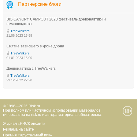
Партнерские блоги
BIG CANOPY CAMPOUT 2023 фестиваль древонавтики и
гамаководства
TreeWalkers
21.06.2023 13:59
Снятие зависшего в кроне дрона
TreeWalkers
01.01.2023 15:00
Древонавтика с TreeWalkers
TreeWalkers
29.12.2022 22:28
© 1996—2026 Risk.ru
При полном или частичном использовании материалов
гиперссылка на risk.ru и автора материала обязательна.
Журнал «РИСК онсайт»
Реклама на сайте
Премия «Хрустальный пик»