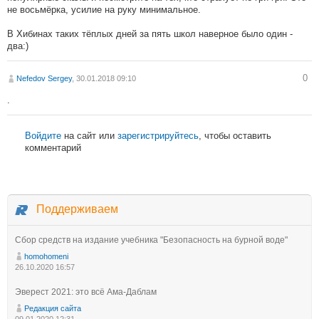
не восьмёрка, усилие на руку минимальное.
В Хибинах таких тёплых дней за пять школ наверное было один -
два:)
0
Nefedov Sergey
, 30.01.2018 09:10
.
Войдите
на сайт или
зарегистрируйтесь
, чтобы оставить
комментарий
Поддерживаем
Сбор средств на издание учебника "Безопасность на бурной воде"
homohomeni
26.10.2020 16:57
Эверест 2021: это всё Ама-Даблам
Редакция сайта
09.01.2020 12:31