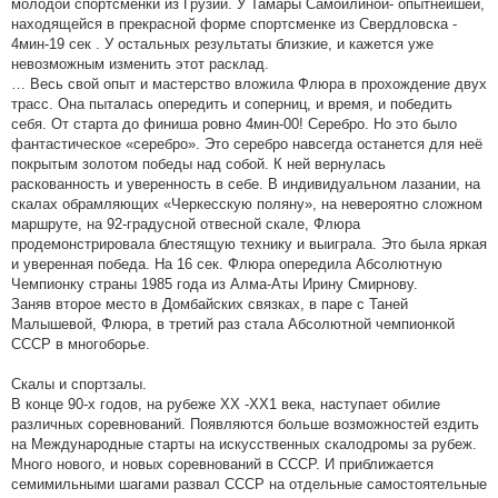
молодой спортсменки из Грузии. У Тамары Самойлиной- опытнейшей,
находящейся в прекрасной форме спортсменке из Свердловска -
4мин-19 сек . У остальных результаты близкие, и кажется уже
невозможным изменить этот расклад.
… Весь свой опыт и мастерство вложила Флюра в прохождение двух
трасс. Она пыталась опередить и соперниц, и время, и победить
себя. От старта до финиша ровно 4мин-00! Серебро. Но это было
фантастическое «серебро». Это серебро навсегда останется для неё
покрытым золотом победы над собой. К ней вернулась
раскованность и уверенность в себе. В индивидуальном лазании, на
скалах обрамляющих «Черкесскую поляну», на невероятно сложном
маршруте, на 92-градусной отвесной скале, Флюра
продемонстрировала блестящую технику и выиграла. Это была яркая
и уверенная победа. На 16 сек. Флюра опередила Абсолютную
Чемпионку страны 1985 года из Алма-Аты Ирину Смирнову.
Заняв второе место в Домбайских связках, в паре с Таней
Малышевой, Флюра, в третий раз стала Абсолютной чемпионкой
СССР в многоборье.
Скалы и спортзалы.
В конце 90-х годов, на рубеже ХХ -ХХ1 века, наступает обилие
различных соревнований. Появляются больше возможностей ездить
на Международные старты на искусственных скалодромы за рубеж.
Много нового, и новых соревнований в СССР. И приближается
семимильными шагами развал СССР на отдельные самостоятельные