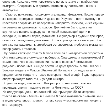
сложная. Казалось уже невозможно попасть даже в призёры или
выиграть. Спортсмены и зрители потихоньку потянулись вниз, к
автобусам .
…Стартер пристегнул страховку и взмахнул флажком. После первых
же метров «трибуны» затаили дыхание. Хрупкая , почти никому не
известная спортсменка невероятно напористо, красиво, и без единой
погрешности двигалась по трассе. Для неё не было здесь ни
крутизны в начале маршрута, ни косой нависающей щели в
середине, ни плиты перед флажком. Секундомеры судей и тренеров,
казалось, замедлили движение. Похоже, рождалась сенсация. Все
кто уже направлялся к автобусам остановились и сбросив рюкзачки
повернулись к трассам.
Эту более сложную трассу Флюра прошла с невероятной скоростью.
Она отыграла все секунды и победила. Она сделала невозможное! И
стало ясно, что в скалолазании, именно на этом Чемпионате,
родилось новое имя. Общее время на двух трассах- 5 мин. 00 сек.!
Золотая медаль у Флюры Жирновой! Но мало кто подумал или
предположил тогда, что такое повторится ешё и ещё. Ведь нередко в
спорт приходят таланты, и уходят быстро !
Но долгие годы, шесть лет, Флюра просто не сумеет никому
проиграть спринт - парную гонку на Чемпионатах СССР!
На следующий день, на сложнейшей, примерно 80-ти метровой
трассе на скале «Кошка» в Симеизе Флюра оказалась сильнейшей и
в индивидуальном лазании. Только семь участниц смогли покорить
этот маршрут.