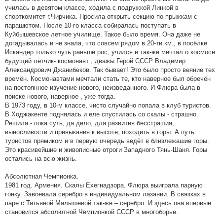
училась в девятом классе, ходила с подружкой Линкой в
спорткомитет г.Чирчика. Просила открыть секцию по прыжкам с
парашютом. После 10-го класса собиралась поступать в
Куйбышевское летное училище. Такое было время. Она даже не
догадывалась и не знала, что совсем рядом в 20-ти км., в посёлке
Искандер только чуть раньше рос, учился и так-же мечтал о космосе
будущий лётчик- космонавт , дважы Герой СССР Владимир
Александрович Джанибеков. Так бывает! Это было просто веяние тех
времён. Космонавтами мечтали стать те, кто наверное был обречён
на постоянное изучение нового, неизведанного. И Флюра была в
поиске нового, наверное , уже тогда.
В 1973 году, в 10-м классе, чисто случайно попала в клуб туристов.
В Ходжакенте поднялась и еле спустилась со скалы - страшно.
Решила - пока суть, да дело, для развития бесстрашия,
выносливости и привыкания к высоте, походить в горы. А путь
туристов прямиком и в первую очередь ведёт в близлежашие горы.
Это красивейшие и живописные отроги Западного Тянь-Шаня. Горы
остались на всю жизнь.
Абсолютная Чемпионка.
1981 год. Армения. Скалы Ехегнадзора. Флюра выиграла парную
гонку. Завоевала серебро в индивидуальном лазании. В связках в
паре с Татьяной Малышевой так-же – серебро. И здесь она впервые
становится абсолютной Чемпионкой СССР в многоборье.