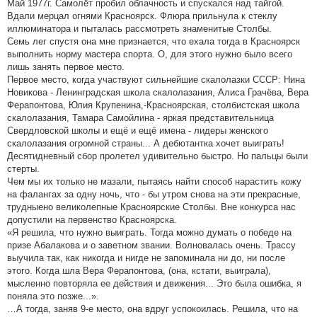
Май 1977г. Самолёт пробил облачность и спускался над тайгой.
Вдали мерцал огнями Красноярск. Флюра прильнула к стеклу
иллюминатора и пыталась рассмотреть знаменитые Столбы.
Семь лег спустя она мне признается, что ехала тогда в Красноярск
выполнить норму мастера спорта. О, для этого нужно было всего
лишь занять первое место.
Первое место, когда участвуют сильнейшие скалолазки СССР: Нина
Новикова - Ленинградская школа скалолазания, Алиса Грачёва, Вера
Ферапонтова, Юлия Крупенина,-Красноярская, столбистская школа
скалолазания, Тамара Самойлина - яркая представительница
Свердловской школы и ещё и ещё имена - лидеры женского
скалолазания огромной страны... А дебютантка хочет выиграть!
Десятидневный сбор пролетел удивительно быстро. Но пальцы были
стерты.
Чем мы их только не мазали, пытаясь найти способ нарастить кожу
на фалангах за одну ночь, что - бы утром снова на эти прекрасные,
трудныено великолепные Красноярские Столбы. Вне конкурса нас
допустили на первенство Красноярска.
«Я решила, что нужно выиграть. Тогда можно думать о победе на
призе Абалакова и о заветном звании. Волновалась очень. Трассу
выучила так, как никогда и нигде не запоминала ни до, ни после
этого. Когда шла Вера Ферапонтова, (она, кстати, выиграла),
мысленно повторяла ее действия и движения... Это была ошибка, я
поняла это позже...».
…А тогда, заняв 9-е место, она вдруг успокоилась. Решила, что на