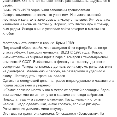
уважением. Он не стал больше ничего распрашивать, задумался о
своём.
Зимы 1978 и1979 годов были заполнены тренировками.
Флюра занималась с каким- то упоением. На гимнастической
лестнице и канатах в зале срывала «кожу с пальцев, бинтовала их
изолентой и вновь на лестницу. Хорошо, что Виктор муж и тренер,
был рядом. Иногда они не успевали зайти вечером в магазин за
хлебом.
Мастерами становятся в борьбе. Крым 1978г.
Под скалой «Крестовой», что находится близ города Ялты, негде
упасть яблоку. Проходит чемпионат ВЦСПС 1978 года. Флюра,
«мехнатовка» из Чирчика идет в паре с Томарой Стекольщиковой,
чемпионкой СССР. Выбравшись к флажку на три секунды позже
соперницы, Флюра попыталась догнать ее на спуске, ринулась вниз
на дюльфере. Маленькую и легкую, ее развернуло и ударило о
скалу. Шестнадцать штрафных баллов...
Однако на следующий день, на трассе индивидуального лазания она
пошла раскованно и уверенно.
-«Самое сложное место было в метре от верхней площадки. Здесь
«сыпались» многие из тех, у кого хватило сил сюда забраться.
Подошла туда — а зацепки мизерные. Назад нельзя и стоять
нельзя... надо сделать шаг, иначе сорвусь, если не рискну»-
Размышления длились мили-секунды.
Этот шаг, на грани, она сделала. Он оказался «бронзовым». На