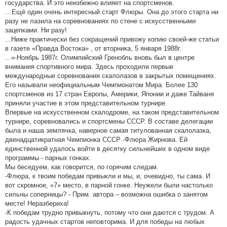
государства. И это неизбежно влияет на спортсменов.
…Ещё один очень интересный старт Флюры. Она до этого старта ни
разу не лазила на соревнованиях по стене с искусственными
зацепками. Ни разу!
...Ниже практически без сокращений привожу копию своей-же статьи
в газете «Правда Востока» , от вторника, 5 января 1988г.
...«-Ноябрь 1987г. Олимпийский Гренобль вновь был в центре
внимания спортивного мира. Здесь проходили первые
международные соревнования скалолазов в закрытых помещениях.
Его называли неофициальным Чемпионатом Мира. Более 130
спортсменов из 17 стран Европы, Америки, Японии и даже Тайваня
приняли участие в этом представительном турнире.
Впервые на искусственном скалодроме, на таком представительном
турнире, соревновались и спортсмены СССР. В составе делегации
была и наша землячка, наверное самая титулованная скалолазка,
двенадцатикратная Чемпионка СССР -Флюра Жирнова. Ей
единственной удалось войти в десятку сильнейших в одном виде
программы - парных гонках.
Мы беседуем, как говорится, по горячим следам.
-Флюра, к твоим победам привыкли и мы, и, очевидно, ты сама. И
вот скромное, «7» место, в парной гонке. Неужели были настолько
сильны соперницы? - Прим. автора – возможна ошибка о занятом
месте! Неразбериха!
-К победам трудно привыкнуть, потому что они даются с трудом. А
радость удачных стартов неповторима. И для победы на любых