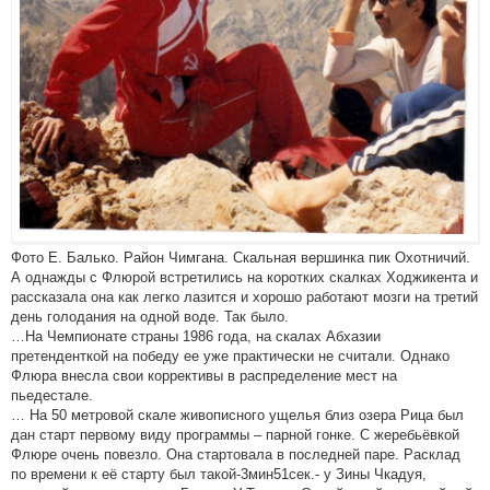
Фото Е. Балько. Район Чимгана. Скальная вершинка пик Охотничий.
А однажды с Флюрой встретились на коротких скалках Ходжикента и
рассказала она как легко лазится и хорошо работают мозги на третий
день голодания на одной воде. Так было.
…На Чемпионате страны 1986 года, на скалах Абхазии
претенденткой на победу ее уже практически не считали. Однако
Флюра внесла свои коррективы в распределение мест на
пьедестале.
… На 50 метровой скале живописного ущелья близ озера Рица был
дан старт первому виду программы – парной гонке. С жеребьёвкой
Флюре очень повезло. Она стартовала в последней паре. Расклад
по времени к её старту был такой-3мин51сек.- у Зины Чкадуя,