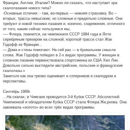
Франции, Англии, Италии? Можно ли сказать, что наступает эра
скалолазания нового типа?
-Основные отличия: - там, во-первых — нижняя страховка. Во –
вторых, трассы невысокие, но сложные и предельно сложные. Они
требуют и новой техники лазания и, конечно, снаряжения, отличного
от того, каким сейчас пользуемся мы,
—- Флюра, помнится, на чемпионате СССР 1984 года в Ялте
серебряным призером на сложной, короткой трассе стал Жак
Годофф из Франции...
— Дома и стены помогают. На сей раз — в буквальном смысле
слова. Жак Годофф победил в 2-х видах программы. У женщин в
сложном лазании первенствовала спортсменка из США Хил Лин.
Довольно сильно выглядели австрийские, польские и французские
скалолазы.»
Заметьте как она трезво оценивает и соперников и скалодром и
перспективы.
Сентябрь 1989г.
…На скалах, в Чимгане проводится 3-й Кубок СССР. Абсолютной
Чемпионкой и обладателем Кубка СССР стала Флюра Жи,рнова. Она
завоевала «золото» во всех трёх видах программы.