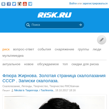
Войти
или
зарегистрироваться
риск
вопрос-ответ
события
снаряжение
группы
люди
мультимедиа
актуальное
новое
обсуждаемое
топ
скидки для риска
Флюра Жирнова. Золотая страница скалолазания
СССР . Записки скалолаза.
Скалолазание
,
Легенды
,
Творчество
,
Творчество РИСКовчан
Nikolai is Taqanroqa. i Tashkenta.
, 18.10.2017 18:16
Пишет