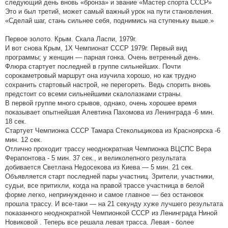
следующий день вновь «бронза» и звание «Мастер спорта СССР»
Это и был третий, может самый важный урок на пути становления.
«Сделай шаг, стань сильнее себя, поднимись на ступеньку выше.»
Первое золото. Крым. Скала Ласпи, 1979г.
И вот снова Крым, 1Х Чемпионат СССР 1979г. Первый вид
программы; у женщин — парная гонка. Очень ветренный день.
Флюра стартует последней в группе сильнейших. Почти
сорокаметровый маршрут она изучила хорошо, но как трудно
сохранить стартовый настрой, не перегореть. Ведь спорить вновь
предстоит со всеми сильнейшими скалолазками страны.
В первой группе много срывов, однако, очень хорошее время
показывает опытнейшая Алевтина Пахомова из Ленинграда -6 мин.
18 сек.
Стартует Чемпионка СССР Тамара Стеколыцикова из Красноярска -6
мин. 12 сек.
Отлично проходит трассу неоднократная Чемпионка ВЦСПС Вера
Ферапонтова - 5 мин. 37 сек., и великолепного результата
добивается Светлана Недосекова из Киева — 5 мин. 21 сек.
Объявляется старт последней пары участниц. Зрители, участники,
судьи, все притихли, когда на правой трассе участница в белой
форме легко, непринужденно и самое главное — без остановок
прошла трассу. И все-таки — на 21 секунду хуже лучшего результата
показанного неоднократной Чемпионкой СССР из Ленинграда Ниной
Новиковой . Теперь все решала левая трасса. Левая - более