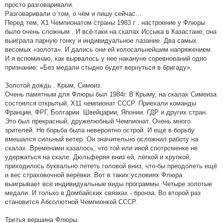
просто разговаривали.
Разговаривали о том, о чём и пишу сейчас…
Перед тем, Х1 Чемпионатом страны 1983 г . настроение у Флюры
было очень сложным . И всё-таки на скалах Иссыка в Казастане, она
выиграла парную гонку и индивидуальное лазание. Два самых
весомых «золота». И дались они ей колосальнейшим напряжением.
И я вспоминаю, как вырвалось у нее накануне соревнований одно
признание: «Без медали стыдно будет вернуться в бригаду».
Золотой дождь . Крым, Симеиз.
Очень памятным для Флюры был 1984г. В Крыму, на скалах Симеиза
состоялся открытый, Х11 чемпионат СССР. Приехали команды
Франции, ФРГ, Болгарии. Швейцарии, Японии. ГДР и других стран.
Это был прекрасный, дружелюбный Чемпионат. Очень много
зрителей. Но борьба была невероятно острой. И ещё в борьбу
вмешался сильный ветер. Он значительно осложнил работу на
скалах. Временами казалось, что той или иной спотрсменке не
удержаться на скале. Дюльферяя вниз ей, лёгкой и хрупкой,
приходилось буквально лететь головой вниз, что-бы преодолеть ещё
и вес страховочной верёвки. Вот в таких условиях Флюра
выигрывает все индивидуальные виды программы. Четыре золотые
медали. И только в Домбайских связках - бронза. Во второй раз
становится Абсолютной Чемпионкой СССР.
Третья вершина Флюры.