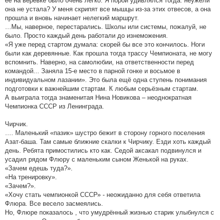
ее на веревке было очень легко. Я порой удивлялся тогда: неужели
она не устала? У меня скрипят все мышцы из-за этих отвесов, а она
прошла и вновь начинает нелегкий маршрут.
…Мы, наверное, перестарались. Школы или системы, пожалуй, не
было. Просто каждый день работали до изнеможения.
«Я уже перед стартом думала: скорей бы все это кончилось. Ноги
были как деревянные. Как прошла тогда трассу Чемпионата, не могу
вспомнить. Наверно, на самолюбии, на ответственности перед
командой... Заняла 15-е место в парной гонке и восьмое в
индивидуальном лазании». Это была ещё одна ступень понимания
подготовки к важнейшим стартам. К любым серьёзным стартам.
А выиграла тогда знаменитая Нина Новикова – неоднократная
Чемпионка СССР из Ленинграда.
Чирчик.
…. Маленький «пазик» шустро бежит в сторону горного поселения
Азат-баша. Там самые ближние скалки к Чирчику. Езди хоть каждый
день. Ребята примостились кто как. Седой аксакал подвинулся и
усадил рядом Флюру с маленьким сыном Женькой на руках.
«Зачем едешь туда?».
«На тренировку».
«Зачем?».
«Хочу стать чемпионкой СССР» - неожиданно для себя ответила
Флюра. Все весело засмеялись.
Но, Флюре показалось , что умудрённый жизнью старик улыбнулся с