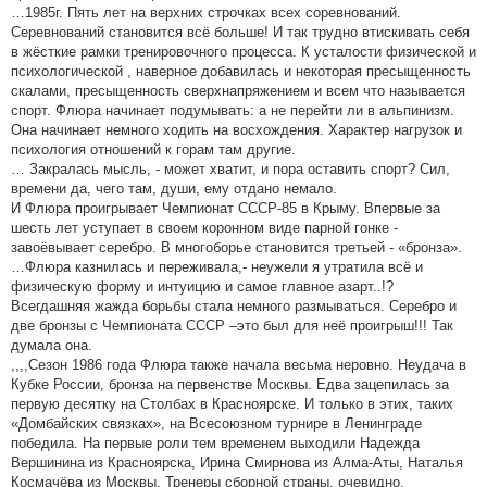
…1985г. Пять лет на верхних строчках всех соревнований.
Серевнований становится всё больше! И так трудно втискивать себя
в жёсткие рамки тренировочного процесса. К усталости физической и
психологической , наверное добавилась и некоторая пресыщенность
скалами, пресыщенность сверхнапряжением и всем что называется
спорт. Флюра начинает подумывать: а не перейти ли в альпинизм.
Она начинает немного ходить на восхождения. Характер нагрузок и
психология отношений к горам там другие.
… Закралась мысль, - может хватит, и пора оставить спорт? Сил,
времени да, чего там, души, ему отдано немало.
И Флюра проигрывает Чемпионат СССР-85 в Крыму. Впервые за
шесть лет уступает в своем коронном виде парной гонке -
завоёвывает серебро. В многоборье становится третьей - «бронза».
…Флюра казнилась и переживала,- неужели я утратила всё и
физическую форму и интуицию и самое главное азарт..!?
Всегдашняя жажда борьбы стала немного размываться. Серебро и
две бронзы с Чемпионата СССР –это был для неё проигрыш!!! Так
думала она.
,,,,Сезон 1986 года Флюра также начала весьма неровно. Неудача в
Кубке России, бронза на первенстве Москвы. Едва зацепилась за
первую десятку на Столбах в Красноярске. И только в этих, таких
«Домбайских связках», на Всесоюзном турнире в Ленинграде
победила. На первые роли тем временем выходили Надежда
Вершинина из Красноярска, Ирина Смирнова из Алма-Аты, Наталья
Космачёва из Москвы. Тренеры сборной страны, очевидно,