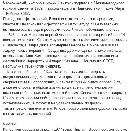
Чёрно-белый, информационный выпуск журнала с Международного
горного Саммита 1989г., проходившего в Национальном парке Маунт
– Рейнир, США.
Пятнадцать фотографий, Большинство из них с автографами,
участники подписывали фотографии друг другу. Я внимательно
вглядываюсь в лица и росчерки пера. Читаю небольшие анонсы.
....Райнхольд Месснер-первый человек Планеты покоривший все 14
восмитысячников, Юсито Миуро- первым в мире спустился на лыжах
с Эвереста, Ричард Дик Басс-первый человек в мире решивший
задачу «Семь вершин» . Среди них две женщины - знаменитейшая
скалолазка Линн Хилл проходившая свободным скалолазанием
сложнейшие маршруты и Флюра Жирнова – Чемпионка СССР,
Республика Узбекистан г.Чирчик.
…Кто же ты Флюра…!? Как ты оказалась здесь, рядом с
выдающимися людьми планеты, определяющими своими
свершениями и направления, и стили в горных видах спорта. Нет,
даже не спорта, а образа жизни, когда всё устремлено целям
познания себя, своих возможностей и сил. Своих сил и сил природы.
Совершенствования себя в покорении каких-то пределов и границ
установленных, а может и не установленных природой.
Так я и решил напечатать о Флюре просто свой калейдоскоп записей
и некоторых воспоминаний.
Чимган.
Конец или середина апреля 1977 года, Чимган. Весеннее солнце уже