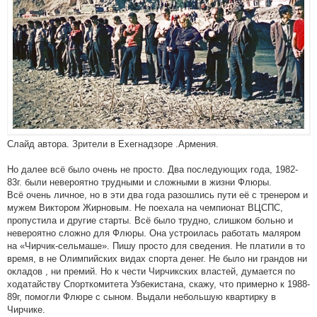
Слайд автора. Зрители в Ехегнадзоре .Армения.
Но далее всё было очень не просто. Два последующих года, 1982-
83г. были невероятно трудными и сложными в жизни Флюры.
Всё очень личное, но в эти два года разошлись пути её с тренером и
мужем Виктором Жирновым. Не поехала на чемпионат ВЦСПС,
пропустила и другие старты. Всё было трудно, слишком больно и
невероятно сложно для Флюры. Она устроилась работать маляром
на «Чирчик-сельмаше». Пишу просто для сведения. Не платили в то
время, в не Олимпийских видах спорта денег. Не было ни грандов ни
окладов , ни премий. Но к чести Чирчикских властей, думается по
ходатайству Спорткомитета Узбекистана, скажу, что примерно к 1988-
89г, помогли Флюре с сыном. Выдали небольшую квартирку в
Чирчике.