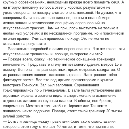
крупных соревнованиях, необходимо прежде всего победить себя. А
на вторую половину вопроса отвечу коротко: результатом не
удовлетворена, но поездку считаю очень полезной. Не думаю, что
соперницы были значительно сильнее, но они в полной мере
использовали и реализовали специфику соревнований на
искусственных трассах. Нам же пришлось выступать не только в
необычных условиях и по неожиданной программе, но и практически
не зная правил. Учиться пришлось по ходу. Это не могло не
сказаться на результате.
— Расскажите подробней о самих соревнованиях. Что же такое - эти
искусственные тренажеры и, вообще, интересно ли это?
— Прежде всего, скажу, что техническое оснащение тренажера
великолепно. Представьте стену пятиэтажного здания, метров 15 в
ширину. Вся она— из разноцветных, ярких метровых квадратов. От
их расположения зависит сложность трассы. Электронное табло
фиксирует время. Все это под яркими прожекторами в крытом
велотреке Гренобля. Зал был заполнен. Соревнования
транслировались по 5 телеканалам. В зале были установлены два
огромных экрана, и зрители видели спортсмена или исполнение
отдельных элементов крупным планом. В общем, все броско,
современно. Мечтаю о том, чтобы в Чирчике или Ташкенте
появилось нечто подобное. Правда, стоит такой тренажер 20 тысяч
рублей золотом.
— Есть ли разница между правилами Советского скалолазания,
которое в этом году отмечает 40-летие, и теми, что приняты во