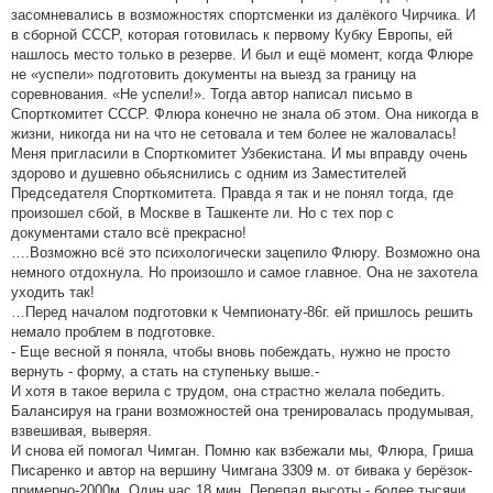
засомневались в возможностях спортсменки из далёкого Чирчика. И
в сборной СССР, которая готовилась к первому Кубку Европы, ей
нашлось место только в резерве. И был и ещё момент, когда Флюре
не «успели» подготовить документы на выезд за границу на
соревнования. «Не успели!». Тогда автор написал письмо в
Спорткомитет СССР. Флюра конечно не знала об этом. Она никогда в
жизни, никогда ни на что не сетовала и тем более не жаловалась!
Меня пригласили в Спорткомитет Узбекистана. И мы вправду очень
здорово и душевно обьяснились с одним из Заместителей
Председателя Спорткомитета. Правда я так и не понял тогда, где
произошел сбой, в Москве в Ташкенте ли. Но с тех пор с
документами стало всё прекрасно!
….Возможно всё это психологически зацепило Флюру. Возможно она
немного отдохнула. Но произошло и самое главное. Она не захотела
уходить так!
…Перед началом подготовки к Чемпионату-86г. ей пришлось решить
немало проблем в подготовке.
- Еще весной я поняла, чтобы вновь побеждать, нужно не просто
вернуть - форму, а стать на ступеньку выше.-
И хотя в такое верила с трудом, она страстно желала победить.
Балансируя на грани возможностей она тренировалась продумывая,
взвешивая, выверяя.
И снова ей помогал Чимган. Помню как взбежали мы, Флюра, Гриша
Писаренко и автор на вершину Чимгана 3309 м. от бивака у берёзок-
примерно-2000м. Один час 18 мин. Перепад высоты - более тысячи