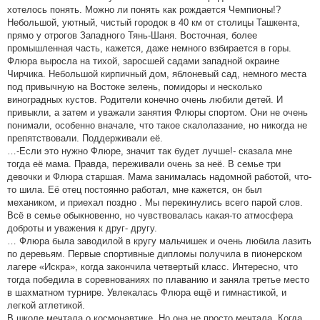
хотелось понять. Можно ли понять как рождается Чемпионы!?
Небольшой, уютный, чистый городок в 40 км от столицы Ташкента,
прямо у отрогов Западного Тянь-Шаня. Восточная, более
промышленная часть, кажется, даже немного взбирается в горы.
Флюра выросла на тихой, заросшей садами западной окраине
Чирчика. Небольшой кирпичный дом, яблоневый сад, немного места
под привычную на Востоке зелень, помидоры и несколько
виноградных кустов. Родители конечно очень любили детей. И
привыкли, а затем и уважали занятия Флюры спортом. Они не очень
понимали, особенно вначале, что такое скалолазание, но никогда не
препятствовали. Поддерживали её.
…-Если это нужно Флюре, значит так будет лучше!- сказала мне
тогда её мама. Правда, переживали очень за неё. В семье три
девочки и Флюра старшая. Мама занималась надомной работой, что-
то шила. Её отец постоянно работал, мне кажется, он был
механиком, и приехал поздно . Мы перекинулись всего парой слов.
Всё в семье обыкновенно, но чувствовалась какая-то атмосфера
доброты и уважения к друг- другу.
… Флюра была заводилой в кругу мальчишек и очень любила лазить
по деревьям. Первые спортивные дипломы получила в пионерском
лагере «Искра», когда закончила четвертый класс. Интересно, что
тогда победила в соревнованиях по плаванию и заняла третье место
в шахматном турнире. Увлекалась Флюра ещё и гимнастикой, и
легкой атлетикой.
В школе мечтала о космонавтике. Но она не просто мечтала. Когда