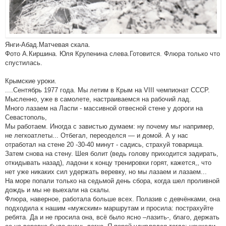
Янги-Абад.Матчевая скала.
Фото А.Киршина. Юля Крупенина слева.Готовится. Флюра только что
спустилась.
Крымские уроки.
....Сентябрь 1977 года. Мы летим в Крым на VIII чемпионат СССР.
Мысленно, уже в самолете, настраиваемся на рабочий лад.
Много лазаем на Ласпи - массивной отвесной стене у дороги на
Севастополь,
Мы работаем. Иногда с завистью думаем: ну почему мьг например,
не легкоатлеты... Отбегал, переоделся — и домой. А у нас
отработал на стене 20 -30-40 минут - садись, страхуй товарища.
Затем снова на стену. Шея болит (ведь голову приходится задирать,
откидывать назад), ладони к концу тренировки горят, кажется,, что
нет уже никаких сил удержать веревку, но мы лазаем и лазаем...
На море попали только на седьмой день сбора, когда шел проливной
дождь и мы не выехали на скалы.
Флюра, наверное, работала больше всех. Полазив с девчёнками, она
подходила к нашим «мужским» маршрутам и просила: пострахуйте
ребята. Да и не просила она, всё было ясно –лазить-, благо, держать