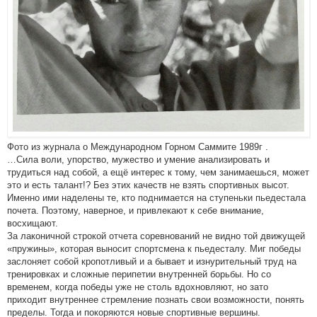
Фото из журнала о Международном Горном Саммите 1989г .
…Сила воли, упорство, мужество и умение анализировать и
трудиться над собой, а ещё интерес к тому, чем занимаешься, может
это и есть талант!? Без этих качеств не взять спортивных высот.
Именно ими наделены те, кто поднимается на ступеньки пьедестала
почета. Поэтому, наверное, и привлекают к себе внимание,
восхищают.
За лаконичной строкой отчета соревнований не видно той движущей
«пружины», которая выносит спортсмена к пьедесталу. Миг победы
заслоняет собой кропотливый и а бывает и изнурительный труд на
тренировках и сложные перипетии внутренней борьбы. Но со
временем, когда победы уже не столь вдохновляют, но зато
приходит внутреннее стремление познать свои возможности, понять
пределы. Тогда и покоряются новые спортивные вершины.