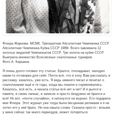
Флюра Жирнова. МСМК. Трёхкратная Абсолютная Чемпионка СССР.
Абсолютная Чемпионка Кубка СССР 1989г. Всего завоевала 12
золотых медалей Чемпионатов СССР. Три золота на кубке СССР.
Выиграла множество Всесоюзных скалолазных турниров.
Фото А. Киршина.
Я очень долго готовил эту статью. Брался, откладывал, находил
какие-то отговорки для себя. Почти всё, что я хочу Вам рассказать и
расскажу, казалось, уже есть. Я ведь немного писал и печатал о
скалолазании ещё в те годы, когда мы лазили и соревновались.
Казалось, всё есть, а начала статьи всё нет и нет! И я рылся в
памяти, в своих папках, в записях и просто бездумно не брался и
всё! Но вот, «почти случайно», я наткнулся на журнал. Его подарила
мне Флюра. Этот журнал уже тогда была бесценная реликвия и я не
хотел его у неё брать. Но она нашла слова. Сказала просто:- возьми,
у меня сейчас так много переездов, может потеряться.