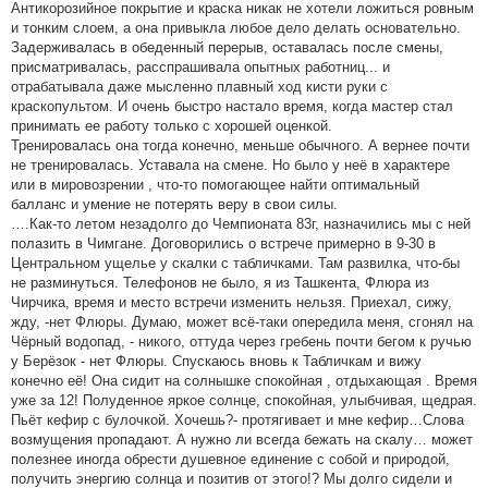
Антикорозийное покрытие и краска никак не хотели ложиться ровным
и тонким слоем, а она привыкла любое дело делать основательно.
Задерживалась в обеденный перерыв, оставалась после смены,
присматривалась, расспрашивала опытных работниц... и
отрабатывала даже мысленно плавный ход кисти руки с
краскопультом. И очень быстро настало время, когда мастер стал
принимать ее работу только с хорошей оценкой.
Тренировалась она тогда конечно, меньше обычного. А вернее почти
не тренировалась. Уставала на смене. Но было у неё в характере
или в мировозрении , что-то помогающее найти оптимальный
балланс и умение не потерять веру в свои силы.
….Как-то летом незадолго до Чемпионата 83г, назначились мы с ней
полазить в Чимгане. Договорились о встрече примерно в 9-30 в
Центральном ущелье у скалки с табличками. Там развилка, что-бы
не разминуться. Телефонов не было, я из Ташкента, Флюра из
Чирчика, время и место встречи изменить нельзя. Приехал, сижу,
жду, -нет Флюры. Думаю, может всё-таки опередила меня, сгонял на
Чёрный водопад, - никого, оттуда через гребень почти бегом к ручью
у Берёзок - нет Флюры. Спускаюсь вновь к Табличкам и вижу
конечно её! Она сидит на солнышке спокойная , отдыхающая . Время
уже за 12! Полуденное яркое солнце, спокойная, улыбчивая, щедрая.
Пьёт кефир с булочкой. Хочешь?- протягивает и мне кефир…Слова
возмущения пропадают. А нужно ли всегда бежать на скалу… может
полезнее иногда обрести душевное единение с собой и природой,
получить энергию солнца и позитив от этого!? Мы долго сидели и