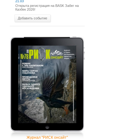
21.03
Открыта регистрация на BASK Забег на
Казбек 2026!
Добавить событие
Журнал "РИСК онсайт"