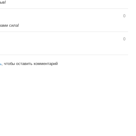
рыв!
0
вами сила!
0
ь
, чтобы оставить комментарий