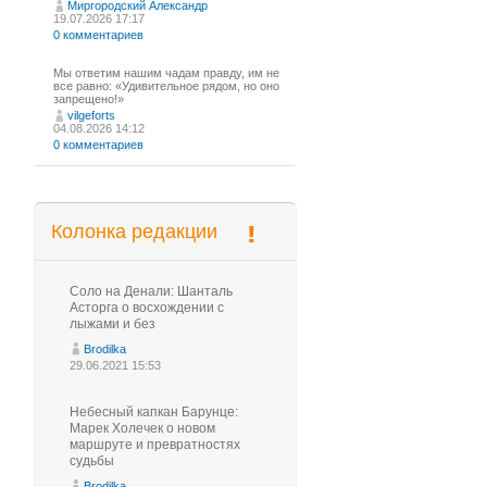
Миргородский Александр
19.07.2026 17:17
0 комментариев
Мы ответим нашим чадам правду, им не
все равно: «Удивительное рядом, но оно
запрещено!»
vilgeforts
04.08.2026 14:12
0 комментариев
Колонка редакции
Соло на Денали: Шанталь
Асторга о восхождении с
лыжами и без
Brodilka
29.06.2021 15:53
Небесный капкан Барунце:
Марек Холечек о новом
маршруте и превратностях
судьбы
Brodilka