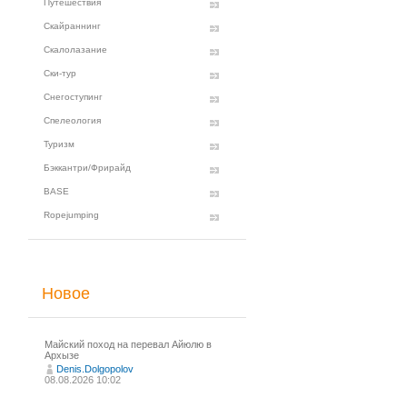
Путешествия
Скайраннинг
Скалолазание
Ски-тур
Снегоступинг
Спелеология
Туризм
Бэккантри/Фрирайд
BASE
Ropejumping
Новое
Майский поход на перевал Айюлю в
Архызе
Denis.Dolgopolov
08.08.2026 10:02