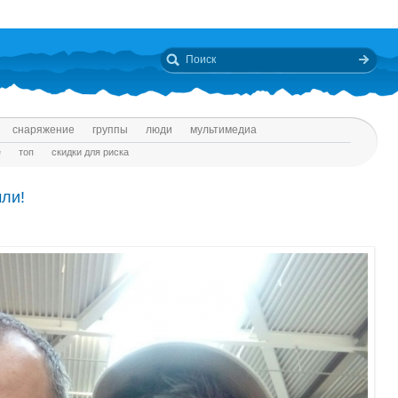
снаряжение
группы
люди
мультимедиа
е
топ
скидки для риска
ли!