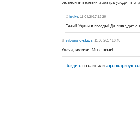
развесили верёвки и завтра уходят в от
julyku
, 11.08.2017 12:29
Ееей!! Удачи и погоды! Да прибудет с 
svbogoslovskaya
, 11.08.2017 16:48
Удачи, мужики! Мы с вами!
Войдите
на сайт или
зарегистрируйтес