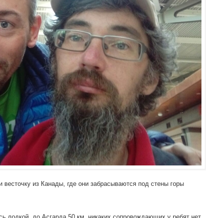
 весточку из Канады, где они забрасываются под стены горы
сь лодкой, до Асгарда 50 км, никаких сопровождающих у ребят нет,