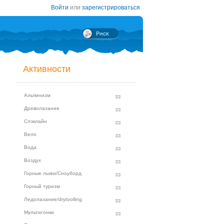
Войти
или
зарегистрироваться
Активности
Альпинизм
Древолазание
Слэклайн
Вело
Вода
Воздух
Горные лыжи/Сноуборд
Горный туризм
Ледолазание/drytoolling
Мультигонки