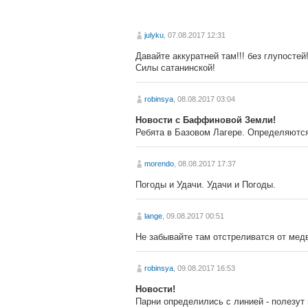
julyku
, 07.08.2017 12:31
Давайте аккуратней там!!! без глупостей
Силы сатанинской!
robinsya
, 08.08.2017 03:04
Новости с Баффиновой Земли!
Ребята в Базовом Лагере. Определяются,
morendo
, 08.08.2017 17:37
Погоды и Удачи. Удачи и Погоды.
lange
, 09.08.2017 00:51
Не забывайте там отстреливатся от мед
robinsya
, 09.08.2017 16:53
Новости!
Парни определились с линией - полезут