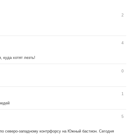
2
!
4
 куда хотят лезть!
0
1
ведей
5
 по северо-западному контрфорсу на Южный бастион. Сегодня