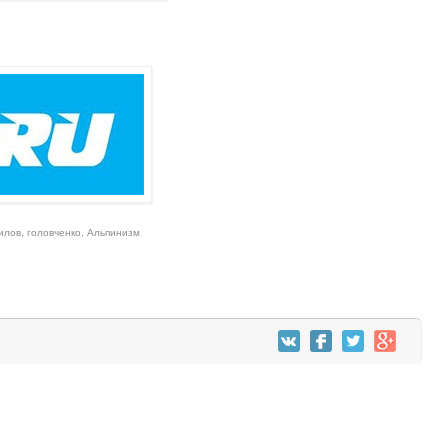
илов
,
головченко
,
Альпинизм