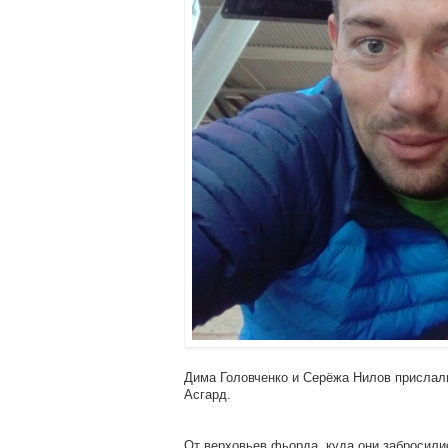
Дима Головченко и Серёжа Нилов прислали
Асгард.
От верховьев фьорда, куда они забросили