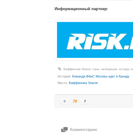
Информационный партнер:
Баффинова Земля
,
горы
,
экспедиции
,
асгард
,
н
История:
Команда ФАиС Москвы едет в Канаду
Место:
Баффинова Земля
79
Комментарии: