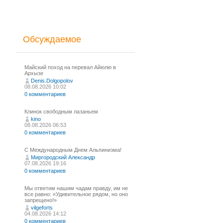
Обсуждаемое
Майский поход на перевал Айюлю в
Архызе
Denis.Dolgopolov
08.08.2026 10:02
0 комментариев
Клинок свободным лазаньем
kino
08.08.2026 06:53
0 комментариев
С Международным Днем Альпинизма!⁠
Миргородский Александр
07.08.2026 19:16
0 комментариев
Мы ответим нашим чадам правду, им не
все равно: «Удивительное рядом, но оно
запрещено!»
vilgeforts
04.08.2026 14:12
0 комментариев