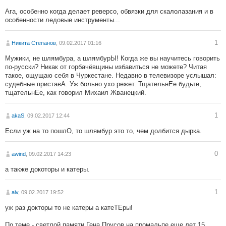
Ага, особенно когда делает реверсо, обвязки для скалолазания и в
особенности ледовые инструменты...
1
Никита Степанов
, 09.02.2017 01:16
Мужики, не шлямбура, а шлямбурЫ! Когда же вы научитесь говорить
по-русски? Никак от горбачёвщины избавиться не можете? Читая
такое, ощущаю себя в Чуркестане. Недавно в телевизоре услышал:
судебные приставА. Уж больно ухо режет. ТщательнЕе будьте,
тщательнЕе, как говорил Михаил Жванецкий.
1
akaS
, 09.02.2017 12:44
Если уж на то пошлО, то шлямбур это то, чем долбится дырка.
0
awind
, 09.02.2017 14:23
а также докоторы и катеры.
1
aiv
, 09.02.2017 19:52
уж раз докторы то не катеры а катеТЕры!
По теме - светлой памяти Гена Прусов на промальпе еще лет 15