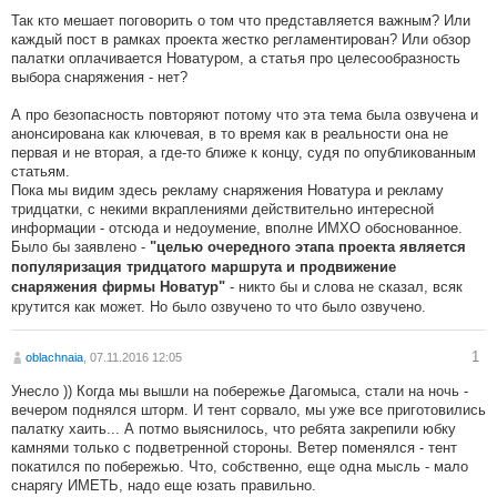
Так кто мешает поговорить о том что представляется важным? Или
каждый пост в рамках проекта жестко регламентирован? Или обзор
палатки оплачивается Новатуром, а статья про целесообразность
выбора снаряжения - нет?
А про безопасность повторяют потому что эта тема была озвучена и
анонсирована как ключевая, в то время как в реальности она не
первая и не вторая, а где-то ближе к концу, судя по опубликованным
статьям.
Пока мы видим здесь рекламу снаряжения Новатура и рекламу
тридцатки, с некими вкраплениями действительно интересной
информации - отсюда и недоумение, вполне ИМХО обоснованное.
Было бы заявлено -
"целью очередного этапа проекта является
популяризация тридцатого маршрута и продвижение
- никто бы и слова не сказал, всяк
снаряжения фирмы Новатур"
крутится как может. Но было озвучено то что было озвучено.
1
oblachnaia
, 07.11.2016 12:05
Унесло )) Когда мы вышли на побережье Дагомыса, стали на ночь -
вечером поднялся шторм. И тент сорвало, мы уже все приготовились
палатку хаить... А потмо выяснилось, что ребята закрепили юбку
камнями только с подветренной стороны. Ветер поменялся - тент
покатился по побережью. Что, собственно, еще одна мысль - мало
снарягу ИМЕТЬ, надо еще юзать правильно.