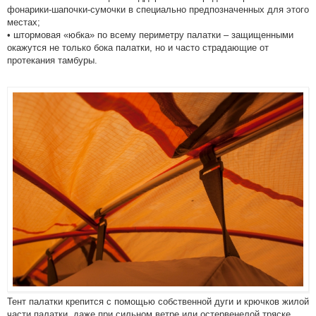
фонарики-шапочки-сумочки в специально предпозначенных для этого
местах;
• штормовая «юбка» по всему периметру палатки – защищенными
окажутся не только бока палатки, но и часто страдающие от
протекания тамбуры.
Тент палатки крепится с помощью собственной дуги и крючков жилой
части палатки, даже при сильном ветре или остервенелой тряске