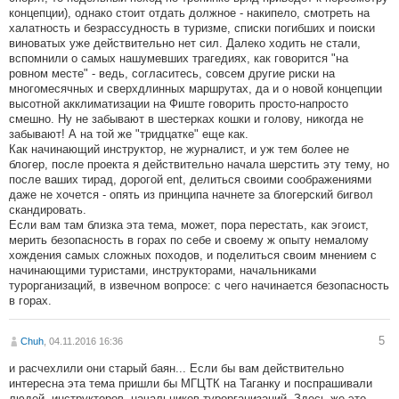
концепции), однако стоит отдать должное - накипело, смотреть на
халатность и безрассудность в туризме, списки погибших и поиски
виноватых уже действительно нет сил. Далеко ходить не стали,
вспомнили о самых нашумевших трагедиях, как говорится "на
ровном месте" - ведь, согласитесь, совсем другие риски на
многомесячных и сверхдлинных маршрутах, да и о новой концепции
высотной акклиматизации на Фиште говорить просто-напросто
смешно. Ну не забывают в шестерках кошки и голову, никогда не
забывают! А на той же "тридцатке" еще как.
Как начинающий инструктор, не журналист, и уж тем более не
блогер, после проекта я действительно начала шерстить эту тему, но
после ваших тирад, дорогой ent, делиться своими соображениями
даже не хочется - опять из принципа начнете за блогерский бигвол
скандировать.
Если вам там близка эта тема, может, пора перестать, как эгоист,
мерить безопасность в горах по себе и своему ж опыту немалому
хождения самых сложных походов, и поделиться своим мнением с
начинающими туристами, инструкторами, начальниками
турорганизаций, в извечном вопросе: с чего начинается безопасность
в горах.
5
Chuh
, 04.11.2016 16:36
и расчехлили они старый баян... Если бы вам действительно
интересна эта тема пришли бы МГЦТК на Таганку и поспрашивали
людей, инструкторов, начальников турорганизаций. Здесь же это