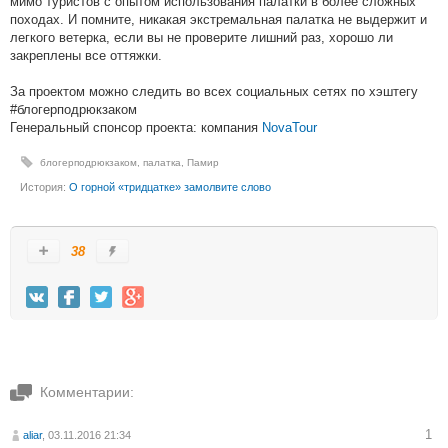
мимо туристов с опытом использования палатки в более сложных
походах. И помните, никакая экстремальная палатка не выдержит и
легкого ветерка, если вы не проверите лишний раз, хорошо ли
закреплены все оттяжки.
За проектом можно следить во всех социальных сетях по хэштегу
#блогерподрюкзаком
Генеральный спонсор проекта: компания
NovaTour
блогерподрюкзаком
,
палатка
,
Памир
История:
О горной «тридцатке» замолвите слово
38
Комментарии:
1
aliar
, 03.11.2016 21:34