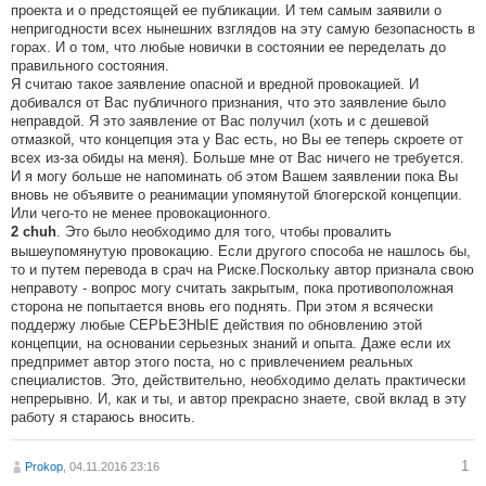
проекта и о предстоящей ее публикации. И тем самым заявили о
непригодности всех нынешних взглядов на эту самую безопасность в
горах. И о том, что любые новички в состоянии ее переделать до
правильного состояния.
Я считаю такое заявление опасной и вредной провокацией. И
добивался от Вас публичного признания, что это заявление было
неправдой. Я это заявление от Вас получил (хоть и с дешевой
отмазкой, что концепция эта у Вас есть, но Вы ее теперь скроете от
всех из-за обиды на меня). Больше мне от Вас ничего не требуется.
И я могу больше не напоминать об этом Вашем заявлении пока Вы
вновь не объявите о реанимации упомянутой блогерской концепции.
Или чего-то не менее провокационного.
. Это было необходимо для того, чтобы провалить
2 chuh
вышеупомянутую провокацию. Если другого способа не нашлось бы,
то и путем перевода в срач на Риске.Поскольку автор признала свою
неправоту - вопрос могу считать закрытым, пока противоположная
сторона не попытается вновь его поднять. При этом я всячески
поддержу любые СЕРЬЕЗНЫЕ действия по обновлению этой
концепции, на основании серьезных знаний и опыта. Даже если их
предпримет автор этого поста, но с привлечением реальных
специалистов. Это, действительно, необходимо делать практически
непрерывно. И, как и ты, и автор прекрасно знаете, свой вклад в эту
работу я стараюсь вносить.
1
Prokop
, 04.11.2016 23:16