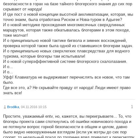
безопасности в горах на базе тайного блогерского знания до сих пор
скрывают от народа!
И где пост о новой концепции высотной акклиматизации, которая, мы
точно знаем, была отработана Риском и Нова-туром в Адыгее?
И о новой методике прохождения многомесячных сверхдлинных
маршрутов, которая также обкатывалась блогерами в этом походе,
тоже молчат!
И о принципиально новой тактике бигвола и зимних восхождений,
проверка которой также была одной из ставившихся блогерам задач.
И о принципиально новых сверхлегких плавсредствах для водного
туризма, которые блогеры там испытывали!
И о новой суперэффективной системе блогерского скалолазания.
И о...
И о...
Уфф! Клавиатура не выдерживает перечислять все новое, что там
было.
Где все это, а? Не скрывайте правду от народа! Люди имеют право
знать все!
1
Brodilka
, 04.11.2016 10:15
Простите, уважаемый entv, но, кажется, вы переигрываете... То, что
блогеры проекта сами споткнулись об ошибки новичкового похода и
не потянули вопрос горной безопасности в общем и целом, давно
было видно невооруженным взглядом (если уж мэтры до сих пор
спорят, то недельный поход по тропинке вряд приведет к пересмотру