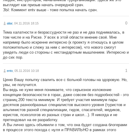
выглядит как призыв начать очередной срач.
ЗЫ: Коммент entv выше - тоже попытка начать срач.
0
aliar
, 04.11.2016 18:15
Тема халатности и безрассудности не раз и не два поднималась, в
том числе и на Риске. У всех в этой области мнение своё. Мне
например было искренне интересно (к проекту я отношусь в целом
положительно и слежу за ним с интересом), что нового смогут
увидеть люди со стороны с нестандартным мышлением. Интересно и
до сих пор.
1
entv
, 05.11.2016 10:18
Ценю Вашу попытку свалить все с больной головы на здоровую. Но,
увы, не получится.
Вы ведь не хуже меня понимаете, что серьезное изложение
концепции безопасности в горах, даже совсем без подробностей - это
страниц 200 текста минимум. И требует участия минимум пары
десятков разнообразных специалистов высокого уровня (туристов и
альпинистов разной специализации, гидов, спасателей, медиков,
юристов, психологов из разных стран и школ...). Я никогда и не
претендовал на ее разработку.
А Вы лично здесь объявили о том, что она будет создана блогерами
в процессе этого похода с нуля и ПРАВИЛЬНО в рамках этого