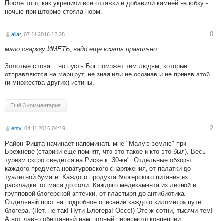
После того, как укрепили все оттяжки и добавили камней на юбку -
ночью при шторме стояла норм.
0
aliar
, 07.11.2016 12:28
мало снарягу ИМЕТЬ, надо еще юзать правильно.
Золотые слова... но пусть Бог поможет тем людям, которые
отправляются на маршрут, не зная или не осознав и не приняв этой
(и множества других) истины.
Ещё 3 комментария
2
entv
, 04.11.2016 04:19
Район Фишта начинает напоминать мне "Малую землю" при
Брежневе (старики еще помнят, что это такое и кто это был). Весь
туризм скоро сведется на Риске к "30-ке". Отдельные обзоры
каждого предмета новатуровского снаряжения, от палатки до
туалетной бумаги. Каждого продукта блогерского питания из
раскладки, от мяса до соли. Каждого медикамента из личной и
групповой блогерской аптечки, от пластыря до антибиотика.
Отдельный пост на подробное описание каждого километра пути
блогера. (Нет, не так! Пути Блогера! Оссс!) Это ж сотни, тысячи тем!
А вот давно обещанный нам полный пересмотр концепции