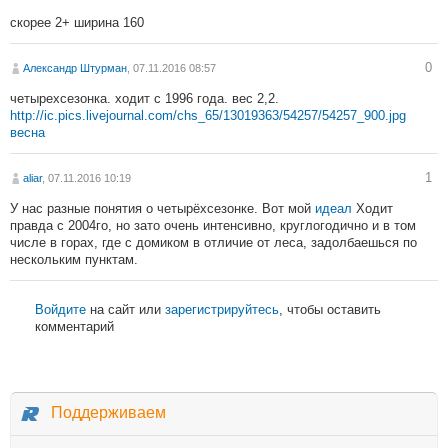
скорее 2+ ширина 160
0
Александр Штурман
, 07.11.2016 08:57
четырехсезонка. ходит с 1996 года. вес 2,2.
http://ic.pics.livejournal.com/chs_65/13019363/54257/54257_900.jpg
весна
1
aliar
, 07.11.2016 10:19
У нас разные понятия о четырёхсезонке. Вот мой
идеал
Ходит
правда с 2004го, но зато очень интенсивно, круглогодично и в том
числе в горах, где с домиком в отличие от леса, задолбаешься по
нескольким пунктам.
Войдите
на сайт или
зарегистрируйтесь
, чтобы оставить
комментарий
Поддерживаем