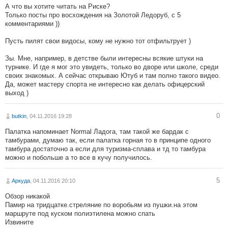
А что вы хотите читать на Риске?
Только посты про восхождения на Золотой Ледоруб, с 5
комментариями ))
Пусть пилят свои видосы, кому не нужно тот отфильтрует )
Зы. Мне, например, в детстве были интересны всякие штуки на
турнике. И где я мог это увидеть, только во дворе или школе, среди
своих знакомых. А сейчас открываю Ютуб и там полно такого видео.
Да, может мастеру спорта не интересно как делать офицерский
выход )
0
butkin
, 04.11.2016 19:28
Палатка напоминает Normal Ладога, там такой же бардак с
тамбурами, думаю так, если палатка горная то в принципе одного
тамбура достаточно а если для туризма-сплава и тд то тамбура
можно и побольше а то все в кучу получилось.
5
Аркуда
, 04.11.2016 20:10
Обзор никакой
Памир на тридцатке.стреляние по воробьям из пушки.на этом
маршруте под куском полиэтилена можно спать
Извините