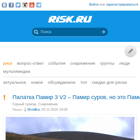
Войти
или
зарегистрироваться
риск
вопрос-ответ
события
снаряжение
группы
люди
мультимедиа
актуальное
новое
обсуждаемое
топ
скидки для риска
Палатка Памир 3 V2 – Памир суров, но это Пам
Горный туризм
,
Снаряжение
Brodilka
, 03.11.2016 19:00
Пишет