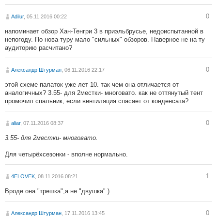
0
Adilur
, 05.11.2016 00:22
напоминает обзор Хан-Тенгри 3 в приэльбрусье, недоиспытанной в
непогоду. По нова-туру мало "сильных" обзоров. Наверное не на ту
аудиторию расчитано?
0
Александр Штурман
, 06.11.2016 22:17
этой схеме палаток уже лет 10. так чем она отличается от
аналогичных? 3.55- для 2местки- многовато. как не оттянутый тент
промочил спальник, если вентиляция спасает от конденсата?
0
aliar
, 07.11.2016 08:37
3.55- для 2местки- многовато.
Для четырёхсезонки - вполне нормально.
1
4ELOVEK
, 08.11.2016 08:21
Вроде она "трешка",а не "двушка" )
0
Александр Штурман
, 17.11.2016 13:45