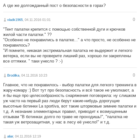
А где же долгожданный пост о безопасности в горах?
0
vladk1965
, 04.11.2016 01:01
"Тент палатки крепится с помощью собственной дуги и крючков
жилой части палатки." ??
"Особенно не понравились в палатке..." а что просто, не особенно не
понравилось?
"И помните, никакая экстремальная палатка не выдержит и легкого
ветерка, если вы не проверите лишний раз, хорошо ли закреплены
все оттяжки. " таки унесло ? :-)
0
Brodilka
, 04.11.2016 10:23
Главное, что не понравилось - выбор палатки для легкого треккинга в
жару-комару :) Вот тут про безопасность и всё такое не умолкают, а
я бы еще про целесообразность снаряжения поговорила: ну слишком
уж часто на первый раз люди берут какие-нибудь дорогущие
высотные ботинки La sportiva, вот такие штормовые зимние палатки и
т.д. А незнание элементарных правил, приводит к возмущенным
отзывам "В ботинках долго по траве не проходишь!", "палатка не
такая уж ветрозащитная, у нас в лесу её унесло!" и т.д.
1
aliar
, 04.11.2016 12:19