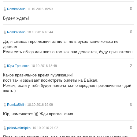
0
RomkaShilin
, 11.10.2016 15:50
Будем ждать!
0
RomkaShilin
, 10.10.2016 18:44
Да, я слышал про лезвия из пилы, но в руках такие коньки не
держал.
Если есть обзор или пост о том как они делаются, буду признателен.
2
Юра Траченко
, 10.10.2016 18:49
Какое правильное время публикации!
пост так и зазывает посмотреть билеты на Байкал.
Ромыч, если у тебя будет намечаться очередное приключение - дай
знать )
0
RomkaShilin
, 10.10.2016 19:09
Юр, намечается ))) Жди приглашения.
0
plaksiva9tr9pka
, 10.10.2016 21:02