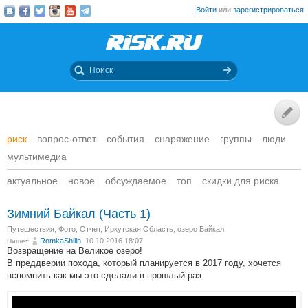
Войти
или
зарегистрироваться
риск
вопрос-ответ
события
снаряжение
группы
люди
мультимедиа
актуальное
новое
обсуждаемое
топ
скидки для риска
Зимний Байкал (Часть 1)
Путешествия
,
Фото
,
Отчет
,
Иркутская Область, озеро Байкал
RomkaShilin
, 10.10.2016 18:07
Пишет
Возвращение на Великое озеро!
В преддверии похода, который планируется в 2017 году, хочется
вспомнить как мы это сделали в прошлый раз.