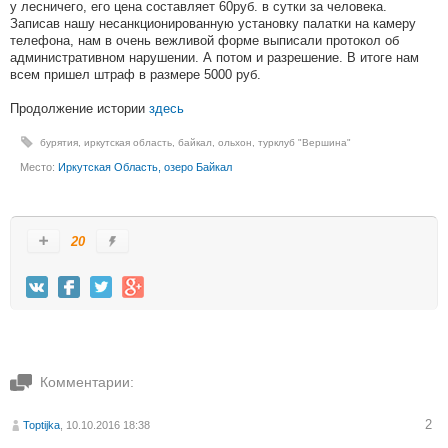
у лесничего, его цена составляет 60руб. в сутки за человека.
Записав нашу несанкционированную установку палатки на камеру
телефона, нам в очень вежливой форме выписали протокол об
административном нарушении. А потом и разрешение. В итоге нам
всем пришел штраф в размере 5000 руб.
Продолжение истории
здесь
бурятия
,
иркутская область
,
байкал
,
ольхон
,
турклуб "Вершина"
Место:
Иркутская Область, озеро Байкал
20
Комментарии:
2
Toptijka
, 10.10.2016 18:38