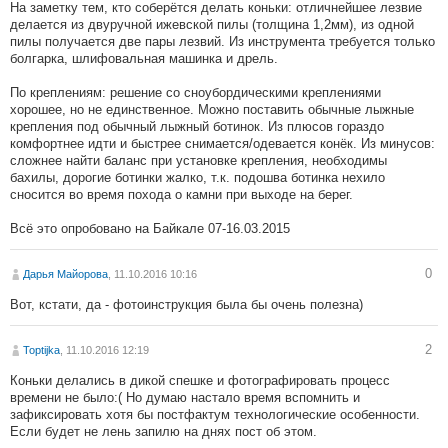
На заметку тем, кто соберётся делать коньки: отличнейшее лезвие
делается из двуручной ижевской пилы (толщина 1,2мм), из одной
пилы получается две пары лезвий. Из инструмента требуется только
болгарка, шлифовальная машинка и дрель.
По креплениям: решение со сноубордическими креплениями
хорошее, но не единственное. Можно поставить обычные лыжные
крепления под обычный лыжный ботинок. Из плюсов гораздо
комфортнее идти и быстрее снимается/одевается конёк. Из минусов:
сложнее найти баланс при установке крепления, необходимы
бахилы, дорогие ботинки жалко, т.к. подошва ботинка нехило
сносится во время похода о камни при выходе на берег.
Всё это опробовано на Байкале 07-16.03.2015
0
Дарья Майорова
, 11.10.2016 10:16
Вот, кстати, да - фотоинструкция была бы очень полезна)
2
Toptijka
, 11.10.2016 12:19
Коньки делались в дикой спешке и фотографировать процесс
времени не было:( Но думаю настало время вспомнить и
зафиксировать хотя бы постфактум технологические особенности.
Если будет не лень запилю на днях пост об этом.