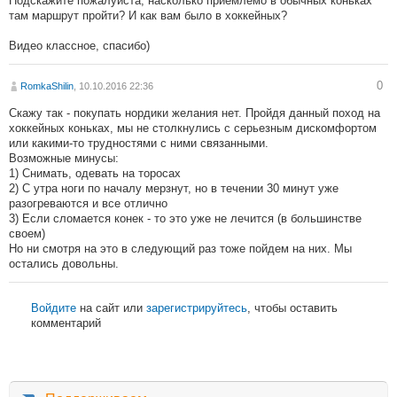
Подскажите пожалуйста, насколько приемлемо в обычных коньках
там маршрут пройти? И как вам было в хоккейных?
Видео классное, спасибо)
0
RomkaShilin
, 10.10.2016 22:36
Скажу так - покупать нордики желания нет. Пройдя данный поход на
хоккейных коньках, мы не столкнулись с серьезным дискомфортом
или какими-то трудностями с ними связанными.
Возможные минусы:
1) Снимать, одевать на торосах
2) С утра ноги по началу мерзнут, но в течении 30 минут уже
разогреваются и все отлично
3) Если сломается конек - то это уже не лечится (в большинстве
своем)
Но ни смотря на это в следующий раз тоже пойдем на них. Мы
остались довольны.
Войдите
на сайт или
зарегистрируйтесь
, чтобы оставить
комментарий