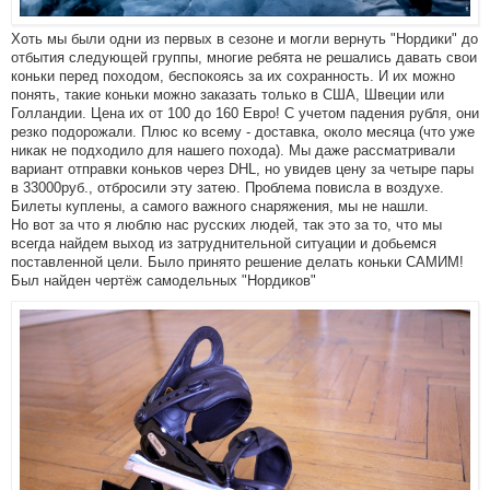
Хоть мы были одни из первых в сезоне и могли вернуть "Нордики" до
отбытия следующей группы, многие ребята не решались давать свои
коньки перед походом, беспокоясь за их сохранность. И их можно
понять, такие коньки можно заказать только в США, Швеции или
Голландии. Цена их от 100 до 160 Евро! С учетом падения рубля, они
резко подорожали. Плюс ко всему - доставка, около месяца (что уже
никак не подходило для нашего похода). Мы даже рассматривали
вариант отправки коньков через DHL, но увидев цену за четыре пары
в 33000руб., отбросили эту затею. Проблема повисла в воздухе.
Билеты куплены, а самого важного снаряжения, мы не нашли.
Но вот за что я люблю нас русских людей, так это за то, что мы
всегда найдем выход из затруднительной ситуации и добьемся
поставленной цели. Было принято решение делать коньки САМИМ!
Был найден чертёж самодельных "Нордиков"