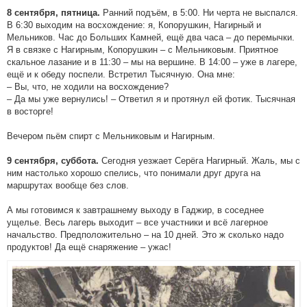
Ранний подъём, в 5:00. Ни черта не выспался.
8 сентября, пятница.
В 6:30 выходим на восхождение: я, Копорушкин, Нагирный и
Мельников. Час до Больших Камней, ещё два часа – до перемычки.
Я в связке с Нагирным, Копорушкин – с Мельниковым. Приятное
скальное лазание и в 11:30 – мы на вершине. В 14:00 – уже в лагере,
ещё и к обеду поспели. Встретил Тысячную. Она мне:
– Вы, что, не ходили на восхождение?
– Да мы уже вернулись! – Ответил я и протянул ей фотик. Тысячная
в восторге!
Вечером пьём спирт с Мельниковым и Нагирным.
Сегодня уезжает Серёга Нагирный. Жаль, мы с
9 сентября, суббота.
ним настолько хорошо спелись, что понимали друг друга на
маршрутах вообще без слов.
А мы готовимся к завтрашнему выходу в Гаджир, в соседнее
ущелье. Весь лагерь выходит – все участники и всё лагерное
начальство. Предположительно – на 10 дней. Это ж сколько надо
продуктов! Да ещё снаряжение – ужас!