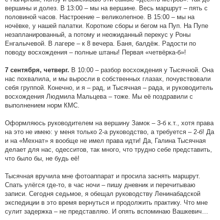
вершины и долез. В 13:00 – мы на вершине. Весь маршрут – пять с
половиной часов. Настроение – великолепное. В 15:00 – мы на
ночёвке, у нашей палатки. Короткие сборы и бегом на Пуп. На Пупе
незапланированный, а потому и неожиданный перекус у Роны
Енгалычевой. В лагере – к 8 вечера. Баня, балдёж. Радости по
поводу восхождения – полные штаны! Первая «четвёрка-б»!
В 10:00 – разбор восхождения у Тысячной. Она
7 сентября, четверг.
нас похвалила, и мы выросли в собственных глазах, почувствовали
себя группой. Конечно, и я – рад, и Тысячная – рада, и руководитель
восхождения Людмила Мальцева – тоже. Мы её поздравили с
выполнением норм КМС.
Оформляюсь руководителем на вершину Замок – 3-б к.т., хотя права
на это не имею: у меня только 2-а руководство, а требуется – 2-б! Да
и на «Мехнат» я вообще не имел права идти! Да, Галина Тысячная
делает для нас, одесситов, так много, что трудно себе представить,
что было бы, не будь её!
Тысячная вручила мне фотоаппарат и просила заснять маршрут.
Спать улёгся где-то, в час ночи – пишу дневник и перечитываю
записи. Сегодня седьмое, я обещал руководству Ленинабадской
экспедиции в это время вернуться и продолжить практику. Что мне
сулит задержка – не представляю. И опять вспоминаю Вашкевич…