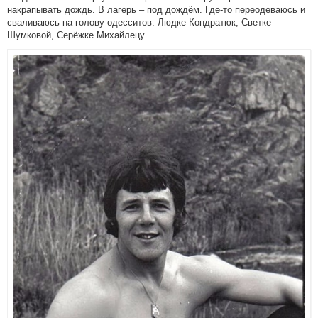
накрапывать дождь. В лагерь – под дождём. Где-то переодеваюсь и
сваливаюсь на голову одесситов: Людке Кондратюк, Светке
Шумковой, Серёжке Михайлецу.