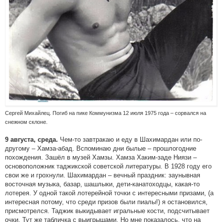
Сергей Михайлец. Погиб на пике Коммунизма 12 июля 1975 года – сорвался на
снежном склоне.
Чем-то завтракаю и еду в Шахимардан или по-
9 августа, среда.
другому – Хамза-абад. Вспоминаю дни былые – прошлогодние
похождения. Зашёл в музей Хамзы. Хамза Хаким-заде Ниязи –
основоположник таджикской советской литературы. В 1928 году его
свои же и грохнули. Шахимардан – вечный праздник: заунывная
восточная музыка, базар, шашлыки, дети-канатоходцы, какая-то
лотерея. У одной такой лотерейной точки с интересными призами, (а
интересная потому, что среди призов были пиалы!) я остановился,
присмотрелся. Таджик выкидывает игральные кости, подсчитывает
очки. Тут же табличка с выигрышами. Но мне показалось, что на