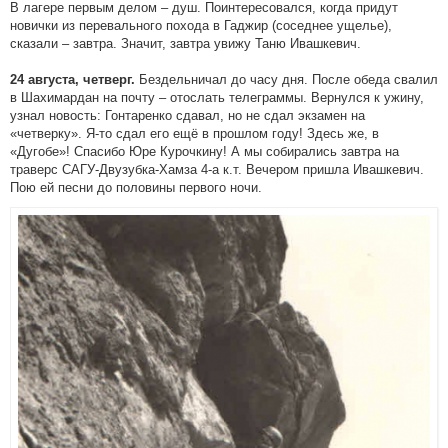
В лагере первым делом – душ. Поинтересовался, когда придут
новички из перевального похода в Гаджир (соседнее ущелье),
сказали – завтра. Значит, завтра увижу Таню Ивашкевич.
Бездельничал до часу дня. После обеда свалил
24 августа, четверг.
в Шахимардан на почту – отослать телеграммы. Вернулся к ужину,
узнал новость: Гонтаренко сдавал, но не сдал экзамен на
«четверку». Я-то сдал его ещё в прошлом году! Здесь же, в
«Дугобе»! Спасибо Юре Курочкину! А мы собирались завтра на
траверс САГУ-Двузубка-Хамза 4-а к.т. Вечером пришла Ивашкевич.
Пою ей песни до половины первого ночи.