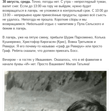
Точно, погоды нет. С утра – непроглядный туман,
30 августа, среда.
валит снег. Если до 13:00 на гору не выйдем, нужно будет
возвращаться в лагерь: не уложимся в контрольный срок. С 10:00 до
13:00 – непрерывно едим принесённые продукты, однако всё съесть
не удалось. Непогода не прошла. Короткие сборы и мы
возвращаемся. Небольшой отдых с чаепитием у Пупа Сельского и
бежим в лагерь.
В лагерь, уже на пятую смену, прибыли Шурик Пархоменко, Колька
Кушнеренко, Христофор Кирогасян (Крис), Вовка Третьяков и
Реверук. Я его почему-то называю «граф де Реверук» или просто
Граф. Ребята сказали, что должен приехать Босс.
Вечером – в гостях у Ивашкевич. Оказалось, что в её фамилии в
начале буквы «И» нет. Просто Вашкевич! Милая Татьяна!