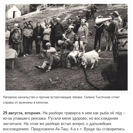
Лагерное начальство и прочие встречающие зеваки. Галина Тысячная стоит
справа от мужчины в кепочке.
На разборе траверса я нем как рыба об лёд –
29 августа, вторник.
из-за упавшего рюкзака. Ругали меня здорово, но восхождение
засчитали. На этом же разборе встал вопрос о дальнейших
восхождениях. Предложили Ак-Таш, 4-а к.т. Вроде бы сговорились.