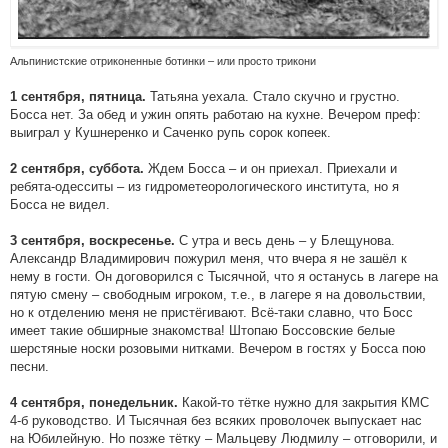
Альпинистские отриконенные ботинки – или просто трикони
Татьяна уехала. Стало скучно и грустно.
1 сентября, пятница.
Босса нет. За обед и ужин опять работаю на кухне. Вечером преф:
выиграл у Кушнеренко и Саченко рупь сорок копеек.
Ждем Босса – и он приехал. Приехали и
2 сентября, суббота.
ребята-одесситы – из гидрометеорологического института, но я
Босса не видел.
С утра и весь день – у Блещунова.
3 сентября, воскресенье.
Александр Владимирович пожурил меня, что вчера я не зашёл к
нему в гости. Он договорился с Тысячной, что я останусь в лагере на
пятую смену – свободным игроком, т.е., в лагере я на довольствии,
но к отделению меня не пристёгивают. Всё-таки славно, что Босс
имеет такие обширные знакомства! Штопаю Боссовские белые
шерстяные носки розовыми нитками. Вечером в гостях у Босса пою
песни.
Какой-то тётке нужно для закрытия КМС
4 сентября, понедельник.
4-б руководство. И Тысячная без всяких проволочек выпускает нас
на Юбилейную. Но позже тётку – Мальцеву Людмилу – отговорили, и