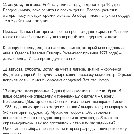
Ребята ушли на гору, я дрыхну до 10 утра.
11 августа, пятница.
Бездельничаю, пока ребята на восхождении. Возвращаемся в
лагерь, несу инструкторский рюкзак. За обед – мою на кухне посуду,
те же действия – за ужин.
Приехал Валька Гонтаренко. После прошлогоднего срыва в Фанских
горах на пике Чаплыгина у него нервный тик – дёргается щека.
К вечеру похолодало, и я напялил свитер, который мне подарила
ещё в Одессе Наталья Сичкарь (океанолог призыва 1971 года) –
дама сердца. И все время думаю о ней…
Встал на учёт в лагере, значит – кормёжка
12 августа, суббота.
будет регулярной. Получил снаряжение, прохожу медосмотр. Однако
неприятность – у меня барахлит сердечко! Вот это номер!
Сдаю физнормативы – все пятёрки. В
13 августа, воскресенье.
наше отделение определили тренера-наблюдателя – Серёгу
Безверхова (Мастер спорта Сергей Николаевич Безверхов 8 июля
1988 года погиб при восхождении на пик Адмиралтеец по маршруту
5-б категории трудности). Мужик лет сорока. Это странно и
непонятно: у него нет удостоверения инструктора, работает по
справке-допуску. Как его поставили к старшим разрядникам?
Одесситы на сборах позакрывали вторые разряды – вечером пою у
них песни.