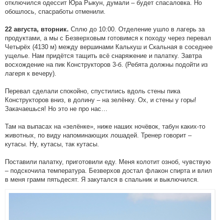
отключился одессит Юра Рыкун, думали – будет спасаловка. Но
обошлось, спасработы отменили.
Сплю до 10:00. Отделение ушло в лагерь за
22 августа, вторник.
продуктами, а мы с Безверховым готовимся к походу через перевал
Четырёх (4130 м) между вершинами Калькуш и Скальная в соседнее
ущелье. Нам придётся тащить всё снаряжение и палатку. Завтра
восхождение на пик Конструкторов 3-б. (Ребята должны подойти из
лагеря к вечеру).
Перевал сделали спокойно, спустились вдоль стены пика
Конструкторов вниз, в долину – на зелёнку. Ох, и стены у горы!
Закачаешься! Но это не про нас…
Там на выпасах на «зелёнке», ниже наших ночёвок, табун каких-то
животных, по виду напоминающих лошадей. Тренер говорит –
кутасы. Ну, кутасы, так кутасы.
Поставили палатку, приготовили еду. Меня колотит озноб, чувствую
– подскочила температура. Безверхов достал флакон спирта и влил
в меня грамм пятьдесят. Я закутался в спальник и выключился.