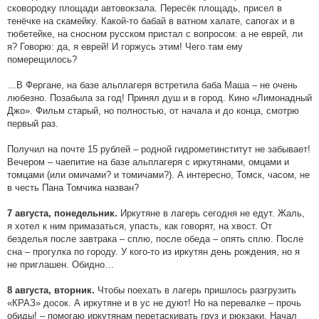
сковородку площади автовокзала. Пересёк площадь, присел в
тенёчке на скамейку. Какой-то бабай в ватном халате, сапогах и в
тюбетейке, на сносном русском пристал с вопросом: а не еврей, ли
я? Говорю: да, я еврей! И горжусь этим! Чего там ему
померещилось?
…В Фергане, на базе альплагеря встретила баба Маша – не очень
любезно. Позабыла за год! Принял душ и в город. Кино «Лимонадный
Джо». Фильм старый, но полностью, от начала и до конца, смотрю
первый раз.
Получил на почте 15 рублей – родной гидрометинститут не забывает!
Вечером – чаепитие на базе альплагеря с иркутянами, омцами и
томцами (или омичами? и томичами?). А интересно, Томск, часом, не
в честь Пана Томчика назван?
Иркутяне в лагерь сегодня не едут. Жаль,
7 августа, понедельник.
я хотел к ним примазаться, упасть, как говорят, на хвост. От
безделья после завтрака – сплю, после обеда – опять сплю. После
сна – прогулка по городу. У кого-то из иркутян день рождения, но я
не приглашен. Обидно…
Чтобы поехать в лагерь пришлось разгрузить
8 августа, вторник.
«КРАЗ» досок. А иркутяне и в ус не дуют! Но на перевалке – прочь
обиды! – помогаю иркутянам перетаскивать груз и рюкзаки. Начал