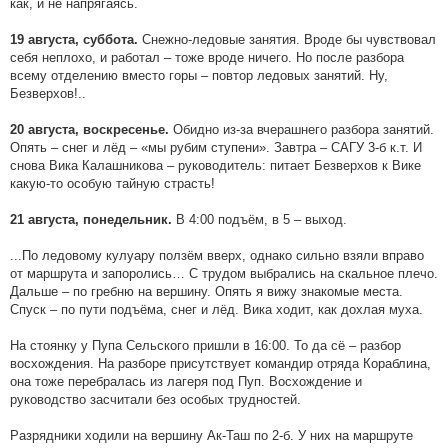
как, и не напрягаясь.
Снежно-ледовые занятия. Вроде бы чувствовал
19 августа, суббота.
себя неплохо, и работал – тоже вроде ничего. Но после разбора
всему отделению вместо горы – повтор ледовых занятий. Ну,
Безверхов!..
Обидно из-за вчерашнего разбора занятий.
20 августа, воскресенье.
Опять – снег и лёд – «мы рубим ступени». Завтра – САГУ 3-б к.т. И
снова Вика Калашникова – руководитель: питает Безверхов к Вике
какую-то особую тайную страсть!
В 4:00 подъём, в 5 – выход.
21 августа, понедельник.
...По ледовому кулуару ползём вверх, однако сильно взяли вправо
от маршрута и запоролись… С трудом выбрались на скальное плечо.
Дальше – по гребню на вершину. Опять я вижу знакомые места.
Спуск – по пути подъёма, снег и лёд. Вика ходит, как дохлая муха.
На стоянку у Пупа Сельского пришли в 16:00. То да сё – разбор
восхождения. На разборе присутствует командир отряда Кораблина,
она тоже перебралась из лагеря под Пуп. Восхождение и
руководство засчитали без особых трудностей.
Разрядники ходили на вершину Ак-Таш по 2-б. У них на маршруте