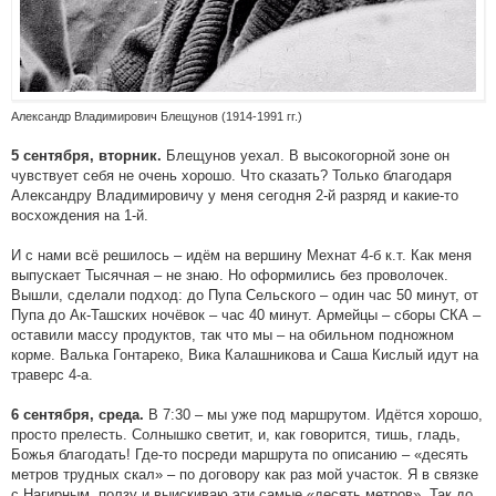
Александр Владимирович Блещунов (1914-1991 гг.)
Блещунов уехал. В высокогорной зоне он
5 сентября, вторник.
чувствует себя не очень хорошо. Что сказать? Только благодаря
Александру Владимировичу у меня сегодня 2-й разряд и какие-то
восхождения на 1-й.
И с нами всё решилось – идём на вершину Мехнат 4-б к.т. Как меня
выпускает Тысячная – не знаю. Но оформились без проволочек.
Вышли, сделали подход: до Пупа Сельского – один час 50 минут, от
Пупа до Ак-Ташских ночёвок – час 40 минут. Армейцы – сборы СКА –
оставили массу продуктов, так что мы – на обильном подножном
корме. Валька Гонтареко, Вика Калашникова и Саша Кислый идут на
траверс 4-а.
В 7:30 – мы уже под маршрутом. Идётся хорошо,
6 сентября, среда.
просто прелесть. Солнышко светит, и, как говорится, тишь, гладь,
Божья благодать! Где-то посреди маршрута по описанию – «десять
метров трудных скал» – по договору как раз мой участок. Я в связке
с Нагирным, ползу и выискиваю эти самые «десять метров». Так до