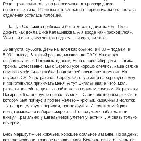
Рона – руководитель, два новосибирца, второразрядника –
непонятных типа, Нагирный и я. От нашего первоначального состава
отделения осталась половина.
…На Пуп Сельского прибежали без отдыха, одним махом. Тётка
дохнет, как дохла Вика Калашникова. А я вроде как «расходился».
Ужин – и спать, ибо завтра подъём – ни свет, ни заря.
26 августа, суббота. День начался как обычно: в 4:00 – подъём, в
5:00 – выход. В третий раз поднимаюсь на САГУ. На скалах
связались: мы с Нагирным вдвоём, Рона с новосибирцами – связка-
тройка. Естественно, мы с Серёгой уже хорошо спелись, наша связка
намного мобильнее тройки. Рона же всё время нас тормозит. На
спуске с САГУ я страховал Серёгу. Он спустился на хорошую полку
и приготовился принимать меня. А тут Енгалычева: а чего, мол,
рюкзаки на себе тащить, давайте их по перилам спустим! Их рюкзаки
Нагирный благополучно принял. А мой… Свой собственный рюкзак, в
котором был примус и прочее железо – крючья, карабины и молоток
– я не прищелкнул к перилам, промахнулся. И полетел мой рюк
вниз, громыхая и набирая скорость. Что подумали наблюдатели
внизу? Правильно: у Енгалычевой улетел участник… А связь только
вечером…
Весь маршрут – без крючьев, хорошее скальное лазание. Но за день,
как планировали, траверс не завершили. Вечером связь с Пупом по