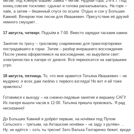
бегом, под Южную Башню Замка – бегом. Нудная гора, 2-б к.т. Под
конец совсем тоскливо: сдыхал и голова раскалывалась. На горе –
чаёк, а затем – бешенный спуск по осыпи. Отдых и сон у Больших
Камней. Вечером пою песни для Ивашкевич. Присутствие её друзей
немного смущает…
Подъём в 7:00. Вместо зарядки таскаем камни.
17 августа, четверг.
Занятия по тросу – тросовому снаряжению для транспортировки
пострадавшего в горах. Затем – разбор вчерашнего восхождения.
После ужина оформляемся на восхождение, но вырубили свет:
электричество в лагере от дизеля. Всё переносится на завтрашнее
утро.
То, что мне нравится Татьяна Ивашкевич – не
18 августа, пятница.
мудрено: я всех дам люблю с первого взгляда! Но вот я ей тоже
нравлюсь!
Готовимся к выходу – на снежно-ледовые занятия и вершину САГУ.
Из лагеря вышли часов в 12:00. Татьяна пришла провожать. Я рад
несказанно!
До Больших Камней я добрёл первым, на ночёвки под Пупом
Сельского – третьим, на Акташские ночёвки – «в заду з рулём» …
Ну, не идётся – хоть ты тресни! Зато Валька Гонтаренко бежит, вроде