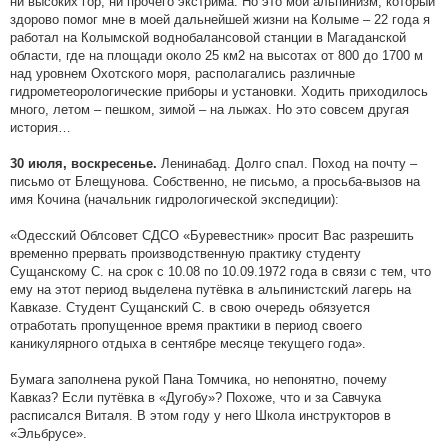
ни высоких гор, ни прочего экстрима. Но это мой альпинизм, который
здорово помог мне в моей дальнейшей жизни на Колыме – 22 года я
работал на Колымской воднобалансовой станции в Магаданской
области, где на площади около 25 км2 на высотах от 800 до 1700 м
над уровнем Охотского моря, располагались различные
гидрометеорологические приборы и установки. Ходить приходилось
много, летом – пешком, зимой – на лыжах. Но это совсем другая
история…
Ленинабад. Долго спал. Поход на почту –
30 июля, воскресенье.
письмо от Блещунова. Собственно, не письмо, а просьба-вызов на
имя Кочина (начальник гидрологической экспедиции):
«Одесский Облсовет СДСО «Буревестник» просит Вас разрешить
временно прервать производственную практику студенту
Сущанскому С. на срок с 10.08 по 10.09.1972 года в связи с тем, что
ему на этот период выделена путёвка в альпинистский лагерь на
Кавказе. Студент Сущанский С. в свою очередь обязуется
отработать пропущенное время практики в период своего
каникулярного отдыха в сентябре месяце текущего года».
Бумага заполнена рукой Пана Томчика, но непонятно, почему
Кавказ? Если путёвка в «Дугобу»? Похоже, что и за Савчука
расписался Виталя. В этом году у него Школа инструкторов в
«Эльбрусе».