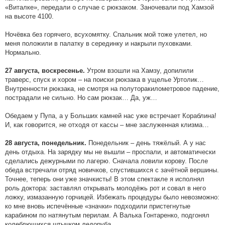
«Виталке», передали о случае с рюкзаком. Заночевали под Хамзой
на высоте 4100.
Ночёвка без горячего, всухомятку. Спальник мой тоже улетел, но
меня положили в палатку в серединку и накрыли пуховками.
Нормально.
Утром взошли на Хамзу, допилили
27 августа, воскресенье.
траверс, спуск и хором – на поиски рюкзака в ущелье Уртолик…
Внутренности рюкзака, не смотря на полуторакилометровое падение,
пострадали не сильно. Но сам рюкзак… Да, уж…
Обедаем у Пупа, а у Больших камней нас уже встречает Кораблина!
И, как говорится, не отходя от кассы – мне заслуженная клизма…
Понедельник – день тяжёлый. А у нас
28 августа, понедельник.
день отдыха. На зарядку мы не вышли – проспали, и автоматически
сделались дежурными по лагерю. Сначала ловили корову. После
обеда встречали отряд новичков, спустившихся с зачётной вершины.
Точнее, теперь они уже значкисты! В этом спектакле я исполнял
роль доктора: заставлял открывать молодёжь рот и совал в него
ложку, измазанную горчицей. Избежать процедуры было невозможно:
ко мне вновь испечённые «значки» подходили пристегнутые
карабином по натянутым перилам. А Валька Гонтаренко, подгонял
колеблющихся штычком ледоруба.