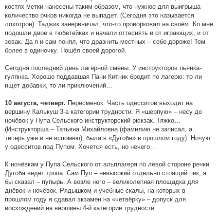
костях метки нанесены таким образом, что нужное для выигрыша
количество очков никогда не выпадет. (Сегодня это называется
лохотрон). Таджик занервничал, что-то проворковал на своём. Ко мне
подошли двое в тюбетейках и начали оттеснять и от играющих, и от
зевак. Да я и сам понял, что дразнить местных – себе дороже! Тем
более в одиночку. Пошёл своей дорогой.
Сегодня последний день лагерной смены. У инструкторов пьянка-
гулянка. Хорошо поддавшая Пани Китник бродит по лагерю: то ли
ищет добавки, то ли приключений…
Пересменок. Часть одесситов выходит на
10 августа, четверг.
вершину Калькуш 3-а категории трудности. Я «шерпую» – несу до
ночёвок у Пупа Сельского инструкторский рюкзак. Тяжко…
(Инструкторша – Татьяна Михайловна (фамилию не записал, а
теперь уже и не вспомню), была в «Дугобе» в прошлом году). Ночую
у одесситов под Пупом. Хочется есть, но нечего…
К ночёвкам у Пупа Сельского от альплагеря по левой стороне речки
Дугоба ведёт тропа. Сам Пуп – невысокий отдельно стоящий пик, я
бы сказал – пупырь. А возле него – великолепная площадка для
днёвок и ночёвок. Рядышком и учебные скалы, на которых в
прошлом году я сдавал экзамен на «четвёрку» – допуск для
восхождений на вершины 4-й категории трудности.