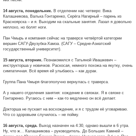
В отделении нас четверо: Вика
14 августа, понедельник.
Калашникова, Валька Гонтаренко, Серёга Нагирный – парень из
Красноярска – и я. Выходим на скальные занятия. Лазал я довольно
неплохо, но болят ноги.
Пан Чмырь и компания сейчас на траверсе четвёртой категории
вершин САГУ-Двузубка-Хамза. (САГУ – Средне-Азиатский
государственный университет).
Познакомился с Татьяной Ивашкевич –
15 августа, вторник.
инструкторша у новичков. Раскосая, немного похожа на якутку, очень
симпатичная. Всё время ей улыбаюсь – как дурак.
Группа Пана Чмыря благополучно вернулась с траверса.
А у нашего отделения занятия: хождение в связках. Я в связке с
Гонтаренко. Ругаюсь с ним – как-то медленно он всё делает.
Докторша не пускает на восхождение, и я с трудом её уговариваю.
Что со здоровьем случилось – не пойму.
Выход назначен на 4:30, однако вышли в 6 утра.
16 августа, среда.
Ну, что ж… Калашникова – руководитель. До Больших Камней –