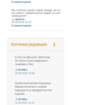
0 комментариев
Мы ответим нашим чадам правду, им не
все равно: «Удивительное рядом, но оно
запрещено!»
vilgeforts
04.08.2026 14:12
0 комментариев
Колонка редакции
Соло на Денали: Шанталь
Асторга о восхождении с
лыжами и без
Brodilka
29.06.2021 15:53
Небесный капкан Барунце:
Марек Холечек о новом
маршруте и превратностях
судьбы
Brodilka
11.06.2021 12:41