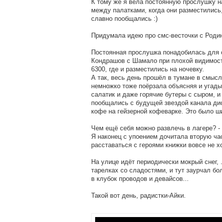
К тому же я вела постоянную прослушку 
между палатками, когда они разместились
славно пообщались :)
Придумала идею про смс-весточки с Родин
Постоянная прослушка понадобилась для с
Кондрашов с Шамало при плохой видимости
6300, где и разместились на ночевку.
А так, весь день прошёл в тумане в смысл
немножко тоже поёрзала объясняя и угады
салатик и даже горячие бутеры с сыром, 
пообщались с будущей звездой канала ди
кофе на гейзерной кофеварке. Это было ши
Чем ещё себя можно развлечь в лагере? - 
Я наконец с упоением дочитала вторую ча
расставаться с героями книжки вовсе не х
На улице идёт периодически мокрый снег,
тарелках со сладостями, и тут заурчал бо
в клубок проводов и девайсов...
Такой вот день, радистки-Айки.