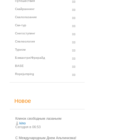
Путешествия
Скайраннинг
Скалолазание
Ски-тур
Снегоступинг
Спелеология
Туризм
Бэккантри/Фрирайд
BASE
Ropejumping
Новое
Клинок свободным лазаньем
kino
Сегодня в 06:53
С Международным Днем Альпинизма!⁠