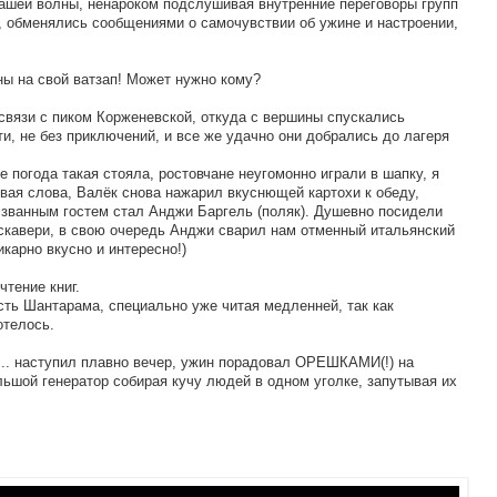
нашей волны, ненароком подслушивая внутренние переговоры групп
, обменялись сообщениями о самочувствии об ужине и настроении,
ы на свой ватзап! Может нужно кому?
вязи с пиком Корженевской, откуда с вершины спускались
, не без приключений, и все же удачно они добрались до лагеря
е погода такая стояла, ростовчане неугомонно играли в шапку, я
вая слова, Валёк снова нажарил вкуснющей картохи к обеду,
и званным гостем стал Анджи Баргель (поляк). Душевно посидели
скавери, в свою очередь Анджи сварил нам отменный итальянский
карно вкусно и интересно!)
чтение книг.
сть Шантарама, специально уже читая медленней, так как
отелось.
 ... наступил плавно вечер, ужин порадовал ОРЕШКАМИ(!) на
льшой генератор собирая кучу людей в одном уголке, запутывая их