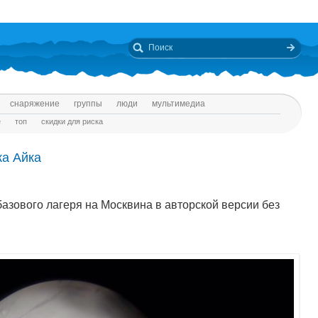
снаряжение
группы
люди
мультимедиа
е
топ
скидки для риска
а Айка
азового лагеря на Москвина в авторской версии без