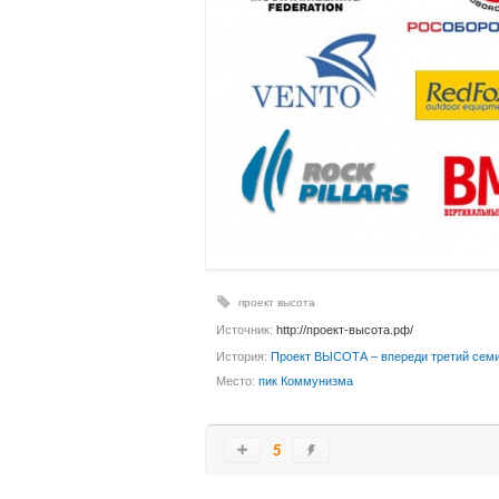
проект высота
Источник:
http://проект-высота.рф/
История:
Проект ВЫСОТА – впереди третий семит
Место:
пик Коммунизма
5