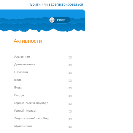
Войти
или
зарегистрироваться
Активности
Альпинизм
Древолазание
Слэклайн
Вело
Вода
Воздух
Горные лыжи/Сноуборд
Горный туризм
Ледолазание/drytoolling
Мультигонки