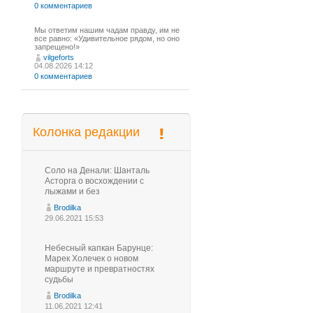
0 комментариев
Мы ответим нашим чадам правду, им не
все равно: «Удивительное рядом, но оно
запрещено!»
vilgeforts
04.08.2026 14:12
0 комментариев
Колонка редакции
Соло на Денали: Шанталь
Асторга о восхождении с
лыжами и без
Brodilka
29.06.2021 15:53
Небесный капкан Барунце:
Марек Холечек о новом
маршруте и превратностях
судьбы
Brodilka
11.06.2021 12:41