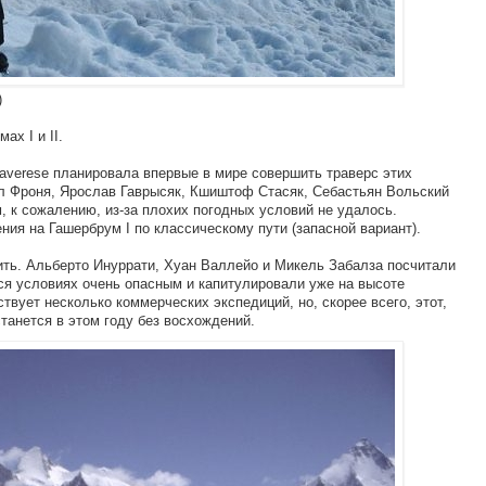
)
х I и II.
raverese планировала впервые в мире совершить траверс этих
л Фроня, Ярослав Гаврысяк, Кшиштоф Стасяк, Себастьян Вольский
, к сожалению, из-за плохих погодных условий не удалось.
ия на Гашербрум I по классическому пути (запасной вариант).
ить. Альберто Инуррати, Хуан Валлейо и Микель Забалза посчитали
ся условиях очень опасным и капитулировали уже на высоте
твует несколько коммерческих экспедиций, но, скорее всего, этот,
анется в этом году без восхождений.