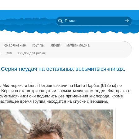
снаряжение
группы
люди
мультимедиа
е
топ
скидки для риска
 Серия неудач на остальных восьмитысячниках.
с Миллерикс и Боян Петров взошли на Нанга Парбат (8125 м) по
 Вершина стала тринадцатым восьмитысячником, а для болгарского
сьмитысячники они поднялись без применения кислорода, кроме
настоящее время группа находится на спуске с вершины.