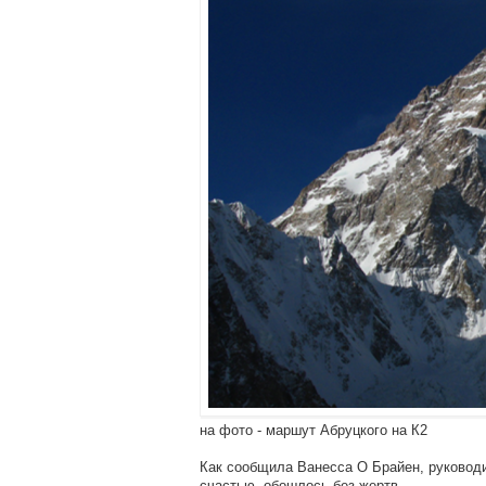
на фото - маршут Абруцкого на К2
Как сообщила Ванесса О Брайен, руководит
счастью, обошлось без жертв.