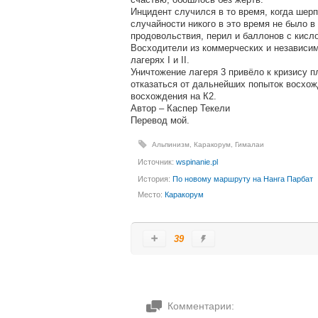
Инцидент случился в то время, когда шерп
случайности никого в это время не было в
продовольствия, перил и баллонов с кисл
Восходители из коммерческих и независим
лагерях I и II.
Уничтожение лагеря 3 привёло к кризису 
отказаться от дальнейших попыток восхожд
восхождения на К2.
Автор – Каспер Текели
Перевод мой.
Альпинизм
,
Каракорум
,
Гималаи
Источник:
wspinanie.pl
История:
По новому маршруту на Нанга Парбат
Место:
Каракорум
39
Комментарии: