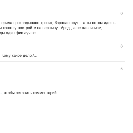
0
ерила прокладывают,тропят, барахло прут....а ты потом идешь...
ли канатку постройте на вершину...бред , а не альпинизм,
ды один фик лучше...
8
т. Кому какое дело?...
5
ь
, чтобы оставить комментарий