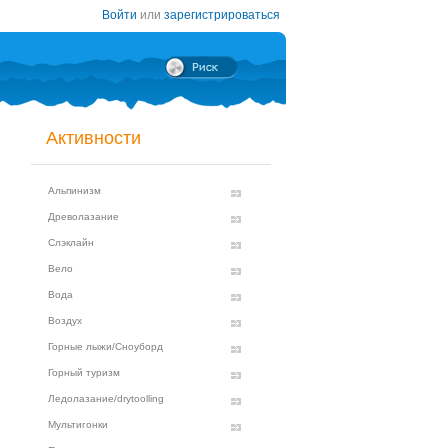
Войти
или
зарегистрироваться
Активности
Альпинизм
Древолазание
Слэклайн
Вело
Вода
Воздух
Горные лыжи/Сноуборд
Горный туризм
Ледолазание/drytoolling
Мультигонки