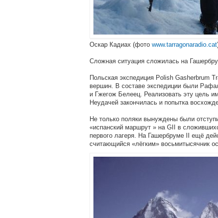
Оскар Кадиах (фото
www.tarragonaradio.cat
Сложная ситуация сложилась на Гашербрума
Польская экспедиция Polish Gasherbrum T
вершин. В составе экспедиции были Рафа
и Гжегож Белеец. Реализовать эту цель им
Неудачей закончилась и попытка восхожден
Не только поляки вынуждены были отступ
«испанский маршрут » на GII в сложивших
первого лагеря. На Гашербруме II ещё дейс
считающийся «лёгким» восьмитысячник ост