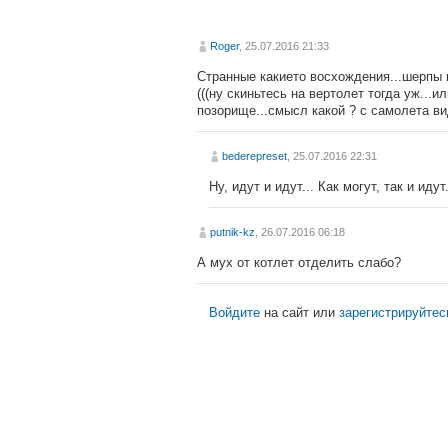
Roger
, 25.07.2016 21:33
Странные какието восхождения...шерпы п
(((ну скиньтесь на вертолет тогда уж...и
позорище...смысл какой ? с самолета ви
bederepreset
, 25.07.2016 22:31
Ну, идут и идут... Как могут, так и иду
putnik-kz
, 26.07.2016 06:18
А мух от котлет отделить слабо?
Войдите
на сайт или
зарегистрируйтес