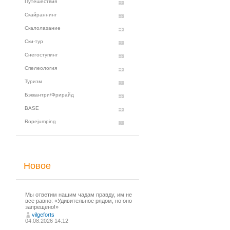
Путешествия
Скайраннинг
Скалолазание
Ски-тур
Снегоступинг
Спелеология
Туризм
Бэккантри/Фрирайд
BASE
Ropejumping
Новое
Мы ответим нашим чадам правду, им не
все равно: «Удивительное рядом, но оно
запрещено!»
vilgeforts
04.08.2026 14:12