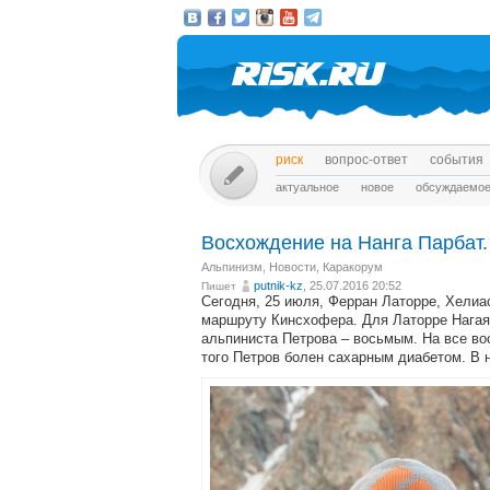
риск
вопрос-ответ
события
актуальное
новое
обсуждаемо
Восхождение на Нанга Парбат.
Альпинизм
,
Новости
,
Каракорум
putnik-kz
, 25.07.2016 20:52
Пишет
Сегодня, 25 июля, Ферран Латорре, Хелиа
маршруту Кинсхофера. Для Латорре Нагая
альпиниста Петрова – восьмым. На все во
того Петров болен сахарным диабетом. В 