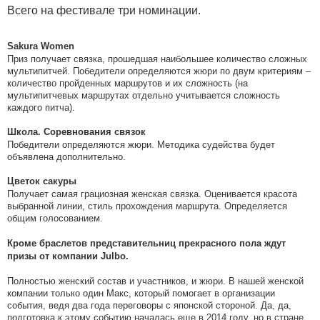
Всего на фестивале три номинации.
Sakura Women
Приз получает связка, прошедшая наибольшее количество сложных
мультипитчей. Победители определяются жюри по двум критериям –
количество пройденных маршрутов и их сложность (на
мультипитчевых маршрутах отдельно учитывается сложность
каждого питча).
Школа. Соревнования связок
Победители определяются жюри. Методика судейства будет
объявлена дополнительно.
Цветок сакуры
Получает самая грациозная женская связка. Оценивается красота
выбранной линии, стиль прохождения маршрута. Определяется
общим голосованием.
Кроме браслетов представительниц прекрасного пола ждут
призы от компании Julbo.
Полностью женский состав и участников, и жюри. В нашей женской
компании только один Макс, который помогает в организации
события, ведя два года переговоры с японской стороной. Да, да,
подготовка к этому событию началась еще в 2014 году, но в стране