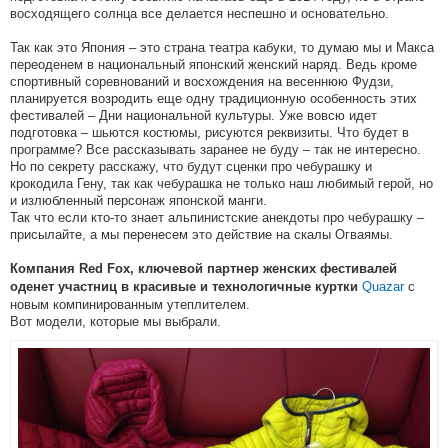
восходящего солнца все делается неспешно и основательно.
Так как это Япония – это страна театра кабуки, то думаю мы и Макса
переоденем в национальный японский женский наряд. Ведь кроме
спортивный соревнований и восхождения на весеннюю Фудзи,
планируется возродить еще одну традиционную особенность этих
фестивалей – Дни национальной культуры. Уже вовсю идет
подготовка – шьются костюмы, рисуются реквизиты. Что будет в
программе? Все рассказывать заранее не буду – так не интересно.
Но по секрету расскажу, что будут сценки про чебурашку и
крокодила Гену, так как чебурашка не только наш любимый герой, но
и излюбленный персонаж японской манги.
Так что если кто-то знает альпинистские анекдоты про чебурашку –
присылайте, а мы перенесем это действие на скалы Огваямы.
Компания Red Fox, ключевой партнер женских фестивалей
Quazar
с
оденет участниц в красивые и технологичные куртки
новым компинированным утеплителем.
Вот модели, которые мы выбрали.