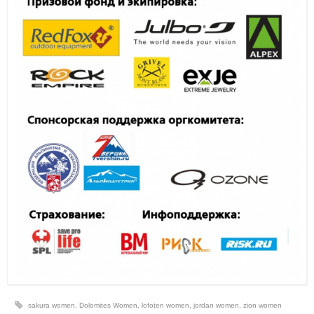
sakura women
,
Dolomites Women
,
lofoten women
,
jordan women
,
zion women