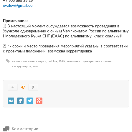
+7 905 595 29 29
ovalov@gmail.com
Примечание:
1) В настоящий момент обсуждается возможность проведения в
Узунколе одновременно с очным Чемпионатом России по альпинизму
I Молодежного Кубка СНГ (ЕААС) по альпинизму, класс скальный
2) * - сроки и место проведения мероприятий указаны в соответствии
с проектами положений, возможна корректировка
жетон спасение в горах
,
red fox
,
ФАР
,
чемпионат
,
центральная школа
инструкторов
,
вгш
47
Комментарии: