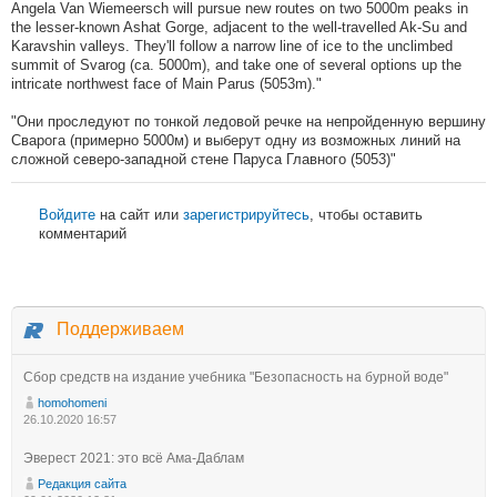
Angela Van Wiemeersch will pursue new routes on two 5000m peaks in
the lesser-known Ashat Gorge, adjacent to the well-travelled Ak-Su and
Karavshin valleys. They'll follow a narrow line of ice to the unclimbed
summit of Svarog (ca. 5000m), and take one of several options up the
intricate northwest face of Main Parus (5053m)."
"Они проследуют по тонкой ледовой речке на непройденную вершину
Сварога (примерно 5000м) и выберут одну из возможных линий на
сложной северо-западной стене Паруса Главного (5053)"
Войдите
на сайт или
зарегистрируйтесь
, чтобы оставить
комментарий
Поддерживаем
Сбор средств на издание учебника "Безопасность на бурной воде"
homohomeni
26.10.2020 16:57
Эверест 2021: это всё Ама-Даблам
Редакция сайта