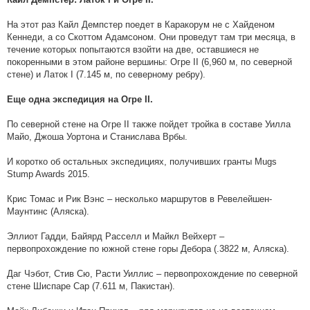
Кайл Демпстер: Латок I и Огре II.
На этот раз Кайл Демпстер поедет в Каракорум не с Хайденом
Кеннеди, а со Скоттом Адамсоном. Они проведут там три месяца, в
течение которых попытаются взойти на две, оставшиеся не
покоренными в этом районе вершины: Огре II (6,960 м, по северной
стене) и Латок I (7.145 м, по северному ребру).
Еще одна экспедиция на Огре II.
По северной стене на Огре II также пойдет тройка в составе Уилла
Майо, Джоша Уортона и Станислава Врбы.
И коротко об остальных экспедициях, получивших гранты Mugs
Stump Awards 2015.
Крис Томас и Рик Вэнс – несколько маршрутов в Ревелейшен-
Маунтинс (Аляска).
Эллиот Гадди, Байярд Расселл и Майкл Вейхерт –
первопрохождение по южной стене горы Дебора (.3822 м, Аляска).
Даг Чэбот, Стив Сю, Расти Уиллис – первопрохождение по северной
стене Шиспаре Сар (7.611 м, Пакистан).