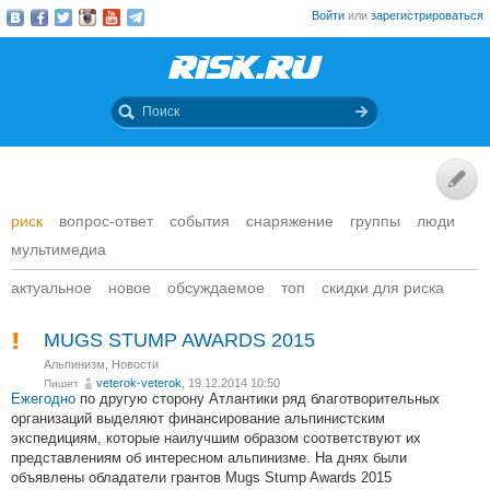
Войти
или
зарегистрироваться
риск
вопрос-ответ
события
снаряжение
группы
люди
мультимедиа
актуальное
новое
обсуждаемое
топ
скидки для риска
MUGS STUMP AWARDS 2015
Альпинизм
,
Новости
veterok-veterok
, 19.12.2014 10:50
Пишет
Ежегодно
по другую сторону Атлантики ряд благотворительных
организаций выделяют финансирование альпинистским
экспедициям, которые наилучшим образом соответствуют их
представлениям об интересном альпинизме. На днях были
объявлены обладатели грантов Mugs Stump Awards 2015