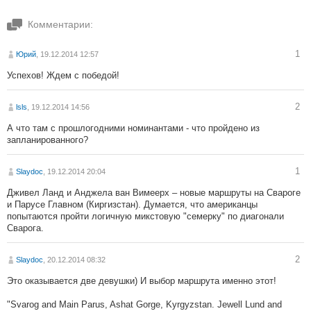
Комментарии:
1
Юрий
, 19.12.2014 12:57
Успехов! Ждем с победой!
2
lsls
, 19.12.2014 14:56
А что там с прошлогодними номинантами - что пройдено из
запланированного?
1
Slaydoc
, 19.12.2014 20:04
Дживел Ланд и Анджела ван Вимеерх – новые маршруты на Свароге
и Парусе Главном (Киргизстан). Думается, что американцы
попытаются пройти логичную микстовую "семерку" по диагонали
Сварога.
2
Slaydoc
, 20.12.2014 08:32
Это оказывается две девушки) И выбор маршрута именно этот!
"Svarog and Main Parus, Ashat Gorge, Kyrgyzstan. Jewell Lund and