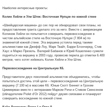
Наиболее интересные проекты:
Колин Хейли и Ули Штек: Восточная Нупцзе по южной стене
«Швейцарская машина» до сих пор не обнародовал свои планы, но
предоставление гранта сделало это за него. Вместе с американцем
Колином Хейли он попытается совершить первовосхождение в
чистом альпийском стиле на Восточную Нупцзе (7.804 м) по
знаменитой южной стене. Эта вершина устояла перед такими
альпинистами как Джефф Лоу, Марк Твайт, Барри Блэнчеред, Стив
Хаус и Марко Презель. Валерий Бабанов и Юрий Кошеленко сумели
подняться на вершину в 2003 году, провесив перила до отметки 6.400
метров, чего хотят избежать Колин Хейли и Ули Штек.
Первовосхождение на Центральную К6.
Представители двух поколений альпинистов объединились, чтобы
попытаться достичь этой цели – первовосхождения на Центральную
вершину (7.100 м) в массиве К6. Юные Скотт Беннет и Грэхем
Циммерман вместе с ветеранами Марком Ричи и Стивом Свенсеном
(обладателем Piolet d’Or 2012) пойдут двумя связками и планируют
совершить восхождение по южной стене.