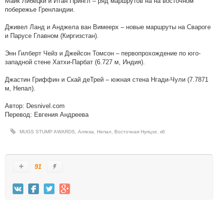
Майк Либецки и Итан Прингл – ряд маршрутов на на восточном
побережье Гренландии.
Дживел Ланд и Анджела ван Вимеерх – новые маршруты на Свароге
и Парусе Главном (Киргизстан).
Энн Гилберт Чейз и Джейсон Томсон – первопрохождение по юго-
западной стене Хатхи-Парбат (6.727 м, Индия).
Джастин Гриффин и Скай деТрей – южная стена Нгади-Чули (7.7871
м, Непал).
Автор: Desnivel.com
Перевод: Евгения Андреева
MUGS STUMP AWARDS
,
Аляска
,
Непал
,
Восточная Нупцзе
,
к6
91