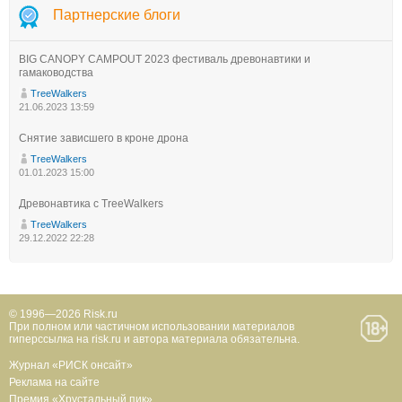
Партнерские блоги
BIG CANOPY CAMPOUT 2023 фестиваль древонавтики и
гамаководства
TreeWalkers
21.06.2023 13:59
Снятие зависшего в кроне дрона
TreeWalkers
01.01.2023 15:00
Древонавтика с TreeWalkers
TreeWalkers
29.12.2022 22:28
© 1996—2026 Risk.ru
При полном или частичном использовании материалов
гиперссылка на risk.ru и автора материала обязательна.
Журнал «РИСК онсайт»
Реклама на сайте
Премия «Хрустальный пик»