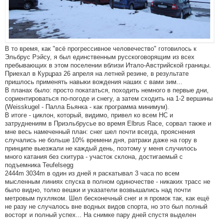
В то время, как "всё прогрессивное человечество" готовилось к
Эльбрус Рэйсу, я был единственным русскоговорящим из всех
пребывающих в этом поселении вблизи Итало-Австрийской границы.
Приехал в Курцраз 26 апреля на летней резине, в результате
пришлось применять навыки вождения наших с вами зим...
В планах было: просто покататься, походить немного в первые дни,
сориентироваться по-погоде и снегу, а затем сходить на 1-2 вершины
(Weisskugel - Палла Бьянка - как программа минимум).
В итоге - циклон, который, видимо, привел ко всем НС и
затруднениям в Приэльбрусье во время Elbrus Race, сорвал также и
мне весь намеченный план: снег шел почти всегда, прояснения
случались не больше 10% времени дня, ратраки даже на гору в
принципе выезжали не каждый день, поэтому у меня случилось
много катания без скитура - участок склона, достигаемый с
подъемника Teufelsegg
2444m 3034m в один из дней я раскатывал 3 часа по всем
мысленным линиях спуска в полном одиночестве - никаких трасс не
было видно, толко вешки и указатели возвышались над почти
метровым пухляком. Шел бесконечный снег и я промок так, как ещё
не разу не случалось вне водных видов спорта, но это был полный
восторг и полный успех... На снимке пару дней спустя выделен