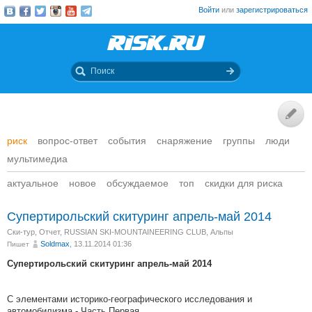
Войти
или
зарегистрироваться
риск
вопрос-ответ
события
снаряжение
группы
люди
мультимедиа
актуальное
новое
обсуждаемое
топ
скидки для риска
Супертирольский скитуринг апрель-май 2014
Ски-тур
,
Отчет
,
RUSSIAN SKI-MOUNTAINEERING CLUB
,
Альпы
Soldmax
, 13.11.2014 01:36
Пишет
Супертирольский скитуринг апрель-май 2014
С элементами историко-географического исследования и
автомобилизма - Часть Первая.