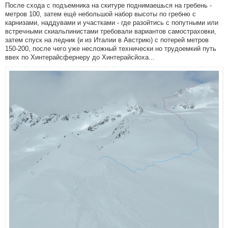
После схода с подъемника на скитуре поднимаешься на гребень -
метров 100, затем ещё небольшой набор высоты по гребню с
карнизами, наддувами и участками - где разойтись с попутными или
встречными скиальпинистами требовали вариантов самостраховки,
затем спуск на ледник (и из Италии в Австрию) с потерей метров
150-200, после чего уже несложный технически но трудоемкий путь
ввех по Хинтерайсфернеру до Хинтерайсйоха...