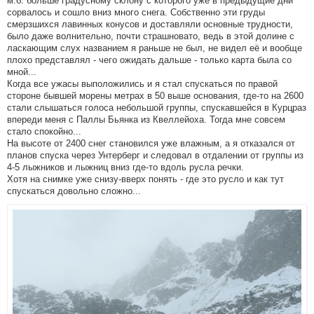
м.б. больше градусному склону с которого уже в предыдущие дни
сорвалось и сошло вниз много снега. Собственно эти груды
смерзшихся лавинных конусов и доставляли основные трудности,
было даже волнительно, почти страшновато, ведь в этой долине с
ласкающим слух названием я раньше не был, не видел её и вообще
плохо представлял - чего ожидать дальше - только карта была со
мной...
Когда все ужасы выположились и я стал спускаться по правой
стороне бывшей морены метрах в 50 выше основания, где-то на 2600
стали слышаться голоса небольшой группы, спускавшейся в Курцраз
впереди меня с Паллы Бьянка из Квеллейоха. Тогда мне совсем
стало спокойно...
На высоте от 2400 снег становился уже влажным, а я отказался от
планов спуска через Унтерберг и следовал в отдалении от группы из
4-5 лыжников и лыжниц вниз где-то вдоль русла речки.
Хотя на снимке уже снизу-вверх понять - где это русло и как тут
спускаться довольно сложно...