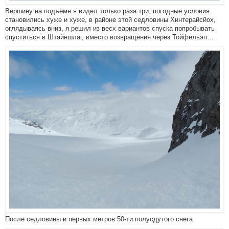
Вершину на подъеме я видел только раза три, погодные условия
становились хуже и хуже, в районе этой седловины Хинтерайсйох,
оглядываясь вниз, я решил из весх вариантов спуска попробывать
спуститься в Штайншлаг, вместо возвращения через Тойфельэгг...
После седловины и первых метров 50-ти полусдутого снега