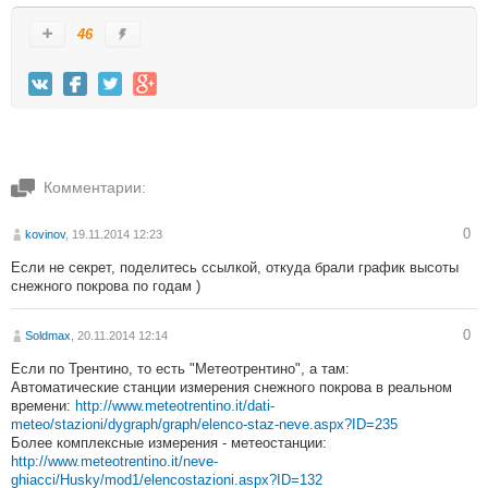
46
Комментарии:
0
kovinov
, 19.11.2014 12:23
Если не секрет, поделитесь ссылкой, откуда брали график высоты
снежного покрова по годам )
0
Soldmax
, 20.11.2014 12:14
Если по Трентино, то есть "Метеотрентино", а там:
Автоматические станции измерения снежного покрова в реальном
времени:
http://www.meteotrentino.it/dati-
meteo/stazioni/dygraph/graph/elenco-staz-neve.aspx?ID=235
Более комплексные измерения - метеостанции:
http://www.meteotrentino.it/neve-
ghiacci/Husky/mod1/elencostazioni.aspx?ID=132