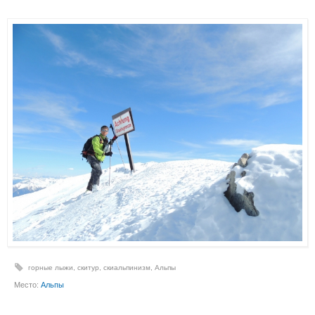
горные лыжи
,
скитур
,
скиальпинизм
,
Альпы
Место:
Альпы