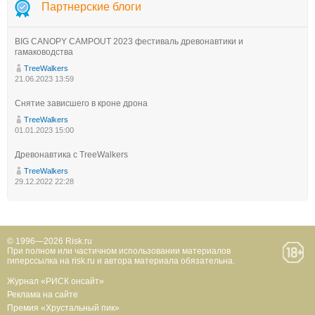
Партнерские блоги
BIG CANOPY CAMPOUT 2023 фестиваль древонавтики и
гамаководства
TreeWalkers
21.06.2023 13:59
Снятие зависшего в кроне дрона
TreeWalkers
01.01.2023 15:00
Древонавтика с TreeWalkers
TreeWalkers
29.12.2022 22:28
© 1996—2026 Risk.ru
При полном или частичном использовании материалов
гиперссылка на risk.ru и автора материала обязательна.
Журнал «РИСК онсайт»
Реклама на сайте
Премия «Хрустальный пик»