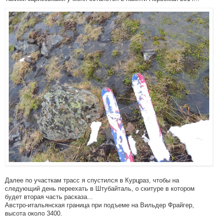
Далее по участкам трасс я спустился в Курцраз, чтобы на
следующий день переехать в Штубайталь, о скитуре в котором
будет вторая часть расказа...
Австро-итальянская граница при подъеме на Вильдер Фрайгер,
высота около 3400.