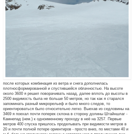
после которых комбинация из ветра и снега дополнилась
плотносформированной и спустившейся облачностью. На высоте
около 3600 я решил поворачивать назад, далее вплоть до высоты в
2500 видимость была не больше 50 метров, но так как я старался
запоминать разный микрорельеф и было много следов, то
ориентироваться было относительно легко. Выехав из седловины на
3469 я поехал почти поперек склона в сторону долины Штайншлаг -
Камнепад (нем.) к одноименному проходу в неё на 3257. Первые
метров 400 спуска пришлось проделывать при видимости метров в
20 и почти полной потере ориентиров - просто вниз, по местами 40 и