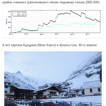
крайне снежного (увеличившего объем ледников) сезона 2000-2001:
А вот картина Курцраза (Мазо Корто) в Шнальсталь 30-го апреля: