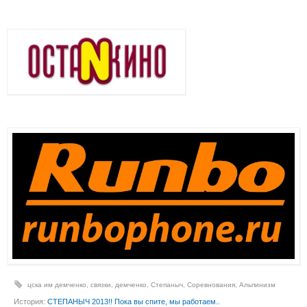
цска им демченко
,
связки
,
демченко
,
Степаныч
,
Соревнования
,
Альпинизм
История:
СТЕПАНЫЧ 2013!! Пока вы спите, мы работаем..