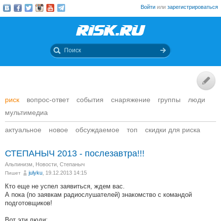
Войти
или
зарегистрироваться
риск
вопрос-ответ
события
снаряжение
группы
люди
мультимедиа
актуальное
новое
обсуждаемое
топ
скидки для риска
СТЕПАНЫЧ 2013 - послезавтра!!!
Альпинизм
,
Новости
,
Степаныч
julyku
, 19.12.2013 14:15
Пишет
Кто еще не успел заявиться, ждем вас.
А пока (по заявкам радиослушателей) знакомство с командой
подготовщиков!
Вот эти люди: