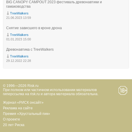
BIG CANOPY CAMPOUT 2023 фестиваль древонавтики и
гамаководства
TreeWalkers
21.06.2023 13:59
Снятие зависшего в кроне дрона
TreeWalkers
01.01.2023 15:00
Древонавтика с TreeWalkers
TreeWalkers
29.12.2022 22:28
© 1996—2026 Risk.ru
При полном или частичном использовании материалов
гиперссылка на risk.ru и автора материала обязательна.
Журнал «РИСК онсайт»
Реклама на сайте
Премия «Хрустальный пик»
О проекте
20 лет Риска