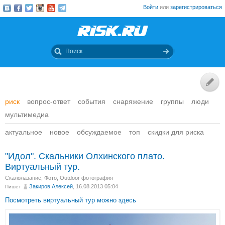
Войти
или
зарегистрироваться
риск
вопрос-ответ
события
снаряжение
группы
люди
мультимедиа
актуальное
новое
обсуждаемое
топ
скидки для риска
"Идол". Скальники Олхинского плато.
Виртуальный тур.
Скалолазание
,
Фото
,
Outdoor фотография
Закиров Алексей
, 16.08.2013 05:04
Пишет
Посмотреть виртуальный тур можно здесь