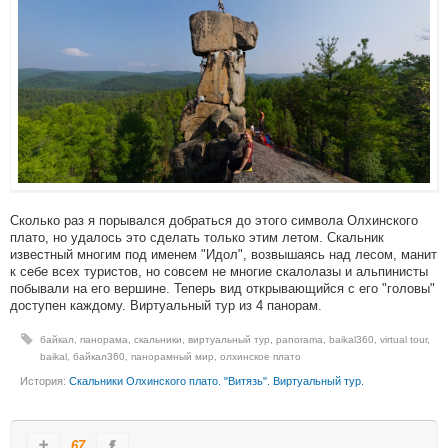
Сколько раз я порывался добраться до этого символа Олхинского
плато, но удалось это сделать только этим летом. Скальник
известный многим под именем "Идол", возвышаясь над лесом, манит
к себе всех туристов, но совсем не многие скалолазы и альпинисты
побывали на его вершине. Теперь вид открывающийся с его "головы"
доступен каждому. Виртуальный тур из 4 панорам.
байкал
,
панорама
,
скальники
,
виртуальный тур
,
panorama
,
baikal360
,
virtual tour
,
baikal
,
байкал360
,
панорамный мир
,
олхинское плато
История:
Скальники Олхинского плато. "Витязь". Виртуальный тур.
67