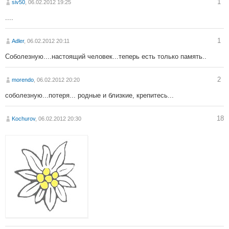
1
siv50
, 06.02.2012 19:25
....
1
Adler
, 06.02.2012 20:11
Соболезную....настоящий человек...теперь есть только память..
2
morendo
, 06.02.2012 20:20
соболезную...потеря... родные и близкие, крепитесь...
18
Kochurov
, 06.02.2012 20:30