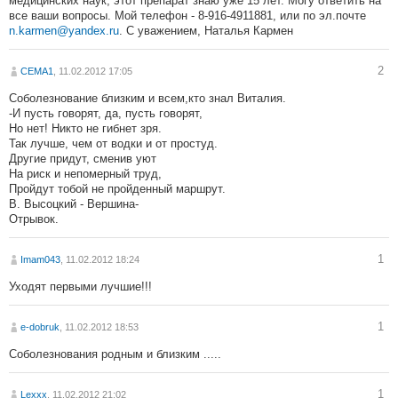
медицинских наук, этот препарат знаю уже 15 лет. Могу ответить на
все ваши вопросы. Мой телефон - 8-916-4911881, или по эл.почте
n.karmen@yandex.ru
. С уважением, Наталья Кармен
2
CEMA1
, 11.02.2012 17:05
Соболезнование близким и всем,кто знал Виталия.
-И пусть говорят, да, пусть говорят,
Но нет! Никто не гибнет зря.
Так лучше, чем от водки и от простуд.
Другие придут, сменив уют
На риск и непомерный труд,
Пройдут тобой не пройденный маршрут.
В. Высоцкий - Вершина-
Отрывок.
1
Imam043
, 11.02.2012 18:24
Уходят первыми лучшие!!!
1
e-dobruk
, 11.02.2012 18:53
Соболезнования родным и близким .....
1
Lexxx
, 11.02.2012 21:02