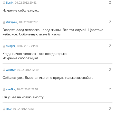
2
Suslik
, 09.02.2012 20:41
Искренне соболезную..
2
Valeriya7
, 10.02.2012 20:10
Говорят, след человека - след жизни. Это тот случай. Царствие
небесное. Соболезную всем близким.
2
alvagor
, 10.02.2012 21:39
Когда гибнет человек - это всегда горько!
Искренне соболезную!
2
wukrlvy
, 10.02.2012 22:19
Соболезную.. Высота никого не щадит, только зазевайся.
2
sve4ka
, 10.02.2012 22:57
Он ушёл на новую высоту......
2
DKV
, 10.02.2012 23:51