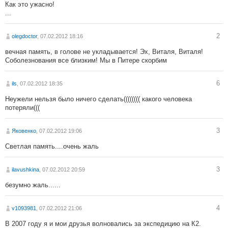
Как это ужасно!
...
2
olegdoctor
, 07.02.2012 18:16
вечная память, в голове не укладывается! Эх, Виталя, Виталя!
Соболезнования все близким! Мы в Питере скорбим
6
ils
, 07.02.2012 18:35
Неужели нельзя было ничего сделать(((((((( какого человека
потеряли(((
3
Яковенко
, 07.02.2012 19:06
Светлая память....очень жаль
3
ilavushkina
, 07.02.2012 20:59
безумно жаль......
4
v1093981
, 07.02.2012 21:06
В 2007 году я и мои друзья волновались за экспедицию на К2.