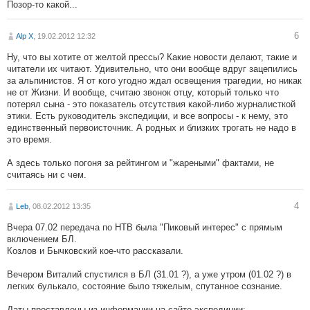
Позор-то какой...
6
Alp X
, 19.02.2012 12:32
Ну, что вы хотите от желтой прессы? Какие новости делают, такие и
читатели их читают. Удивительно, что они вообще вдруг зацепились
за альпинистов. Я от кого угодно ждал освещения трагедии, но никак
не от Жизни. И вообще, считаю звонок отцу, который только что
потерял сына - это показатель отсутствия какой-либо журналисткой
этики. Есть руководитель экспедиции, и все вопросы - к нему, это
единственный первоисточник. А родных и близких трогать не надо в
это время.
А здесь только погоня за рейтингом и "жареными" фактами, не
считаясь ни с чем.
4
Leb
, 08.02.2012 13:35
Вчера 07.02 передача по НТВ была "Пиковый интерес" с прямым
включением БЛ.
Козлов и Бычковский кое-что рассказали.
Вечером Виталий спустился в БЛ (31.01 ?), а уже утром (01.02 ?) в
легких булькало, состояние было тяжелым, спутанное сознание.
Даты проставлены из информации на сайте экспедиции: