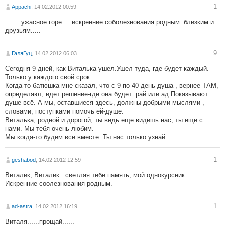
1
Appachi
, 14.02.2012 00:59
........ужасное горе.....искренние соболезнования родным .близким и
друзьям.....
9
ГаляГуц
, 14.02.2012 06:03
Сегодня 9 дней, как Виталька ушел.Ушел туда, где будет каждый.
Только у каждого свой срок.
Когда-то батюшка мне сказал, что с 9 по 40 день душа , вернее ТАМ,
определяют, идет решение-где она будет: рай или ад.Показывают
душе всё. А мы, оставшиеся здесь, должны добрыми мыслями ,
словами, поступками помочь ей-душе.
Виталька, родной и дорогой, ты ведь еще видишь нас, ты еще с
нами. Мы тебя очень любим.
Мы когда-то будем все вместе. Ты нас только узнай.
1
geshabod
, 14.02.2012 12:59
Виталик, Виталик...светлая тебе память, мой однокурсник.
Искренние соолезнования родным.
1
ad-astra
, 14.02.2012 16:19
Виталя......прощай......