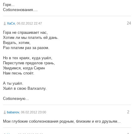
Горе...
Соболезнования....
24
XaCe
, 06.02.2012 22:47
Гора не спрашивает нас,
Хотим ли мы платить ей дань.
Видать, хотим,
Раз платим раз за разом.
Но в тех краях, куда ушёл,
Переступив пределов грань,
Увидимся, когда Сирин
Нам песнь споёт.
А ты ушёл.
Ушёл в свою Валхаллу.
Соболезную...
2
babanov
, 06.02.2012 23:00
Мои глубокие соболезнования родным, близким и его друзьям...