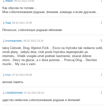
1
Марат
, 06.02.2012 23:08
Как обухом по голове...
Мои соболезнования родным, близким, команде и всем друзьям...
1
Radj
, 06.02.2012 23:09
Печально. соболезную родным иблизким.
5
kromanjonietis
, 06.02.2012 23:19
takoj Celovek, Drug, Alpinist,Fizik... Escio na Inylceke tak nedavno sutili,
stroili plany...nebylo dnia, ctob posle Inylceka neperepisalis po
internetu...Vitalik vsegda umel podniat nastroenie, skazat dobroe
slovo...Slezy na glazax, a v duse pustota.... Proscaj Drug... Derzites
muziki... My vse s vami
1
fr1m
, 07.02.2012 00:06
вечная память
1
USHBASHVAN
, 07.02.2012 00:10
царство небесное,соболезнование родным и близким!