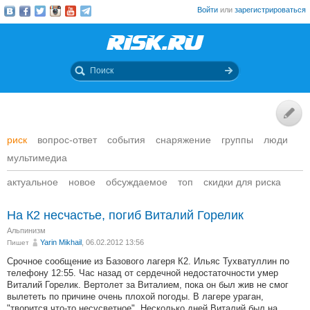
Войти
или
зарегистрироваться
риск
вопрос-ответ
события
снаряжение
группы
люди
мультимедиа
актуальное
новое
обсуждаемое
топ
скидки для риска
На К2 несчастье, погиб Виталий Горелик
Альпинизм
Yarin Mikhail
, 06.02.2012 13:56
Пишет
Срочное сообщение из Базового лагеря К2. Ильяс Тухватуллин по
телефону 12:55. Час назад от сердечной недостаточности умер
Виталий Горелик. Вертолет за Виталием, пока он был жив не смог
вылететь по причине очень плохой погоды. В лагере ураган,
"творится что-то несусветное". Несколько дней Виталий был на