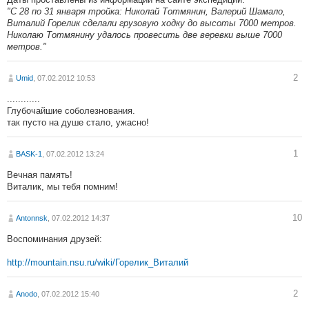
"С 28 по 31 января тройка: Николай Тотмянин, Валерий Шамало,
Виталий Горелик сделали грузовую ходку до высоты 7000 метров.
Николаю Тотмянину удалось провесить две веревки выше 7000
метров."
2
Umid
, 07.02.2012 10:53
............
Глубочайшие соболезнования.
так пусто на душе стало, ужасно!
1
BASK-1
, 07.02.2012 13:24
Вечная память!
Виталик, мы тебя помним!
10
Antonnsk
, 07.02.2012 14:37
Воспоминания друзей:
http://mountain.nsu.ru/wiki/Горелик_Виталий
2
Anodo
, 07.02.2012 15:40