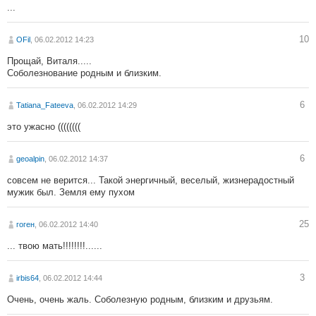
...
10
OFil
, 06.02.2012 14:23
Прощай, Виталя.....
Соболезнование родным и близким.
6
Tatiana_Fateeva
, 06.02.2012 14:29
это ужасно ((((((((
6
geoalpin
, 06.02.2012 14:37
совсем не верится... Такой энергичный, веселый, жизнерадостный
мужик был. Земля ему пухом
25
гоген
, 06.02.2012 14:40
... твою мать!!!!!!!!......
3
irbis64
, 06.02.2012 14:44
Очень, очень жаль. Соболезную родным, близким и друзьям.