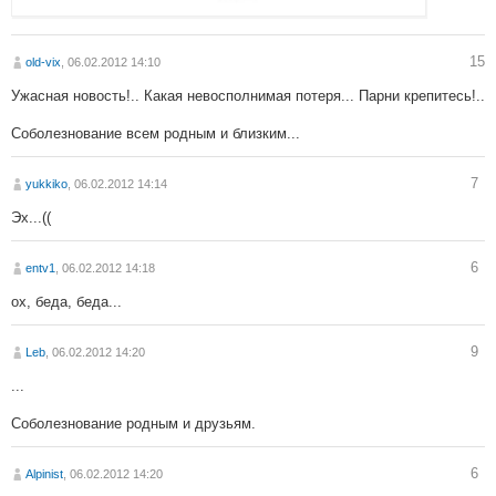
15
old-vix
, 06.02.2012 14:10
Ужасная новость!.. Какая невосполнимая потеря... Парни крепитесь!..
Соболезнование всем родным и близким...
7
yukkiko
, 06.02.2012 14:14
Эх...((
6
entv1
, 06.02.2012 14:18
ох, беда, беда...
9
Leb
, 06.02.2012 14:20
...
Соболезнование родным и друзьям.
6
Alpinist
, 06.02.2012 14:20