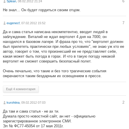
6
Splean
, 08.02.2012 21:24
Не знал... Он будет гордиться своим отцом.
7
eugenecf
, 07.02.2012 15:52
Да и сама статья написана некомпетентно, вводит людей в
заблуждение. Виталий не ждал вертолет 4 дня на 7000, он
находился в базовом лагере. И фраза про то, что "вертолет должен
был прилететь практически при любых условиях", не знаю уж кто ее
автор, говорит о том, что произнесший ее не представляет себе,
какая может быть погода в горах. И что в такую погоду никакой
вертолет не сможет совершить безопасный полет.
Очень печально, что такие и без того трагические события
омрачаются таким бездарным их освещением в прессе.
Ещё 4 комментария
2
kurohtina
, 09.02.2012 07:03
Да там и сама статья - не ах ти.
Думала просто новостной сайт, ан нет - официально
зарегистрированное электронное СМИ.
Эл № ФС77-45054 от 17 мая 2011г.