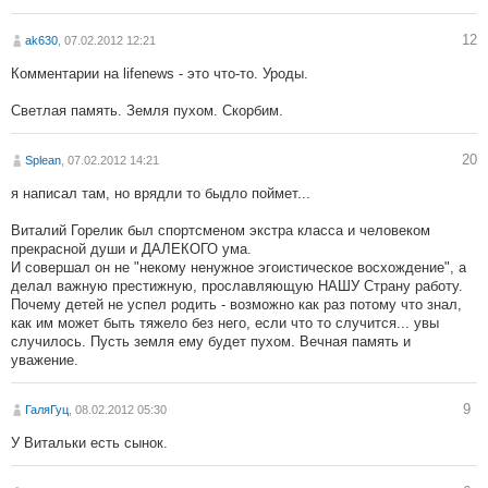
12
ak630
, 07.02.2012 12:21
Комментарии на lifenews - это что-то. Уроды.
Светлая память. Земля пухом. Скорбим.
20
Splean
, 07.02.2012 14:21
я написал там, но врядли то быдло поймет...
Виталий Горелик был спортсменом экстра класса и человеком
прекрасной души и ДАЛЕКОГО ума.
И совершал он не "некому ненужное эгоистическое восхождение", а
делал важную престижную, прославляющую НАШУ Страну работу.
Почему детей не успел родить - возможно как раз потому что знал,
как им может быть тяжело без него, если что то случится... увы
случилось. Пусть земля ему будет пухом. Вечная память и
уважение.
9
ГаляГуц
, 08.02.2012 05:30
У Витальки есть сынок.