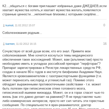
К2...,общаться с богами приглашает избранных,даже ДЖЕДАЕВ,если
хватает мужества хотеть,и хватает мужества желать,появляются
странные ценности...,непонятные близким,с которыми скорблю...
0
kumsit
, 11.02.2012 15:07
Соболезнования родным...
16
karmen
, 11.02.2012 16:15
Сочувствую от всей души всем, кто его знал. Примите мои
соболезнования. Мне хочется коснуться темы медицинского
обеспечения таких восхождений. Может, вам (альпинистам) просто
необходимо иметь в укладках российский препарат "перфторан"?
Препарат зарегистрирован в Регистре лекарственных средств РФ,
создан в начале 80-х годов в институте биофизики Академии Наук.
Является кровезаменителем с газотранспортными функциями (т.е.
может переносить кислород и углекислый газ). Помимо этого
обладает выраженными противоотечными свойствами - т.е. может
быть полезен при гипоксическом отеке головного мозга,
гипоксической ишемии миокарда. Может, он и в горах спасет чью-то
жизнь (как это давно делает на равнине)? Я не представляю чьих-
либо коммерческих интересов, просто нет сил читать эти горестные
сообщения. По специальности я врач-реаниматолог, доктор