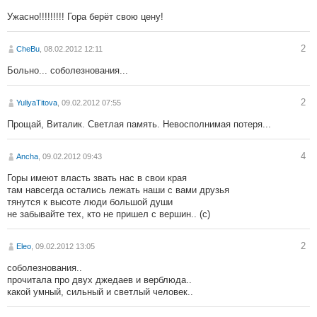
Ужасно!!!!!!!!! Гора берёт свою цену!
2
CheBu
, 08.02.2012 12:11
Больно... соболезнования...
2
YuliyaTitova
, 09.02.2012 07:55
Прощай, Виталик. Светлая память. Невосполнимая потеря...
4
Ancha
, 09.02.2012 09:43
Горы имеют власть звать нас в свои края
там навсегда остались лежать наши с вами друзья
тянутся к высоте люди большой души
не забывайте тех, кто не пришел с вершин.. (с)
2
Eleo
, 09.02.2012 13:05
соболезнования..
прочитала про двух джедаев и верблюда..
какой умный, сильный и светлый человек..