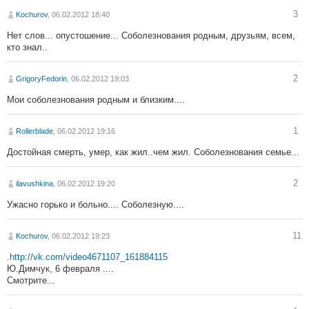
3
Kochurov
, 06.02.2012 18:40
Нет слов... опустошение... Соболезнования родным, друзьям, всем,
кто знал..
2
GrigoryFedorin
, 06.02.2012 19:03
Мои соболезнования родным и близким....
1
Rollerblade
, 06.02.2012 19:16
Достойная смерть, умер, как жил..чем жил. Соболезнования семье...
2
ilavushkina
, 06.02.2012 19:20
Ужасно горько и больно.... Соболезную....
11
Kochurov
, 06.02.2012 19:23
.
http://vk.com/video4671107_161884115
Ю.Димчук, 6 февраля ....
Смотрите...