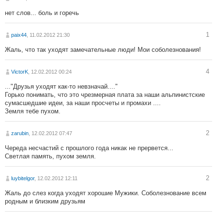
нет слов... боль и горечь
1
paix44
, 11.02.2012 21:30
Жаль, что так уходят замечательные люди! Мои соболезнования!
4
VictorK
, 12.02.2012 00:24
..."Друзья уходят как-то невзначай...."
Горько понимать, что это чрезмерная плата за наши альпинистские
сумасшедшие идеи, за наши просчеты и промахи ....
Земля тебе пухом.
2
zarubin
, 12.02.2012 07:47
Череда несчастий с прошлого года никак не прервется...
Светлая память, пухом земля.
2
luybitelgor
, 12.02.2012 12:11
Жаль до слез когда уходят хорошие Мужики. Соболезнование всем
родным и близким друзьям