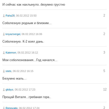
И сейчас как нахлынуло..безумно грустно
2
Paha28
, 06.02.2012 15:50
Соболезную родным и близким...
2
knyazsergei
, 06.02.2012 16:06
Соболезную. К-2 взял дань.
3
Katemon
, 06.02.2012 16:12
Мои соболезнования...Год начался...
5
stets
, 06.02.2012 16:15
Безумно жаль...
12
globys
, 06.02.2012 17:23
Прощай Виталя...гребаная гора..
2
Renovatio
, 06.02.2012 17:24