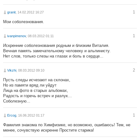
1
granit
, 14.02.2012 16:27
Мои соболезнования.
1
ivanpimenov
, 08.03.2012 01:11
Искренние соболезнования родным и близким Виталия.
Вечная память замечательному человеку и альпинисту.
Нет слов, только слезы на глазах и боль в сердце...
2
Vikzhi
, 08.03.2012 09:10
Пусть следы исчезают на склонах,
Но из памяти вряд ли уйдут
Лица на фото в старых альбомах,
Радость и горечь встреч и разлук…
Соболезную...
1
Ercog
, 16.06.2012 01:17
Фамилия знакома по Химфизике, но возможно, ошибаюсь! Тем, не
менее, сочувствую искренне Простите старика!