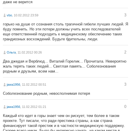
даже не верится
3
vbo
, 10.02.2012 23:59
горько на душе от сознания столь трагичной гибели лучших людей. Я
буду помнить. Но эти потери должны учить всех последователей
еще ответственней подходить к медицинскому обеспечению таких
грандиозных восхождений. Будьте бдительны, люди.
2
Ольга
, 11.02.2012 00:26
Два джедая и Верблюд... Виталий Горелик... Прочитала. Невероятно
жаль терять таких людей... Светлая память... Соболезнования
родным и друзьям, всем нам...
3
jawa1956
, 11.02.2012 00:51
Соболезнование родным, невосполнимая потеря
0
jawa1956
, 11.02.2012 01:21
Каждый кто идет в горы знает чем он рискует, тем более в таком
проекте. Тут писали, что ради престижа страны, а как страна
финансирует такой престиж и в частности медицинскую поддержку.
Скорее всего никак. Было бы интересно узнать, на каком месте в