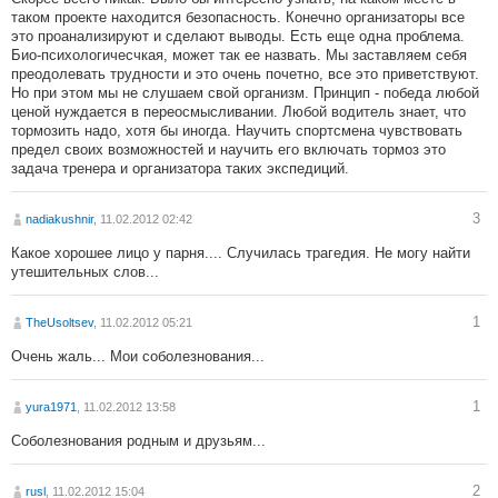
таком проекте находится безопасность. Конечно организаторы все
это проанализируют и сделают выводы. Есть еще одна проблема.
Био-психологичесчкая, может так ее назвать. Мы заставляем себя
преодолевать трудности и это очень почетно, все это приветствуют.
Но при этом мы не слушаем свой организм. Принцип - победа любой
ценой нуждается в переосмысливании. Любой водитель знает, что
тормозить надо, хотя бы иногда. Научить спортсмена чувствовать
предел своих возможностей и научить его включать тормоз это
задача тренера и организатора таких экспедиций.
3
nadiakushnir
, 11.02.2012 02:42
Какое хорошее лицо у парня.... Случилась трагедия. Не могу найти
утешительных слов...
1
TheUsoltsev
, 11.02.2012 05:21
Очень жаль... Мои соболезнования...
1
yura1971
, 11.02.2012 13:58
Соболезнования родным и друзьям...
2
rusl
, 11.02.2012 15:04