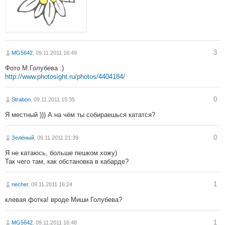
3
MG5642
, 09.11.2011 16:49
Фото М.Голубева :)
http://www.photosight.ru/photos/4404184/
0
Strabon
, 09.11.2011 15:35
Я местный ))) А на чём ты собираешься кататся?
0
Зелёный
, 09.11.2011 21:39
Я не катаюсь, больше пешком хожу)
Так чего там, как обстановка в кабарде?
1
necher
, 09.11.2011 16:24
клевая фотка! вроде Миши Голубева?
1
MG5642
, 09.11.2011 16:48