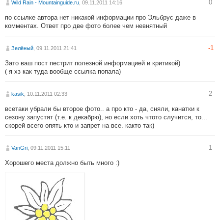
0
Wild Rain - Mountainguide.ru
, 09.11.2011 14:16
по ссылке автора нет никакой информации про Эльбрус даже в
комментах. Ответ про две фото более чем невнятный
-1
Зелёный
, 09.11.2011 21:41
Зато ваш пост пестрит полезной информацией и критикой)
( я хз как туда вообще ссылка попала)
2
kasik
, 10.11.2011 02:33
всетаки убрали бы второе фото.. а про кто - да, сняли, канатки к
сезону запустят (т.е. к декабрю), но если хоть чтото случится, то...
скорей всего опять кто и запрет на все. както так)
1
VanGri
, 09.11.2011 15:11
Хорошего места должно быть много :)