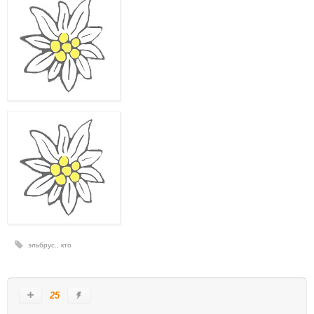
эльбрус.
,
кто
25