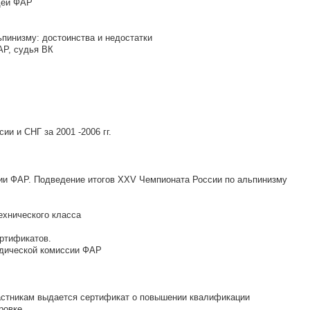
дей ФАР
ьпинизму: достоинства и недостатки
АР, судья ВК
ии и СНГ за 2001 -2006 гг.
ии ФАР. Подведение итогов XXV Чемпионата России по альпинизму
ехнического класса
ртификатов.
одической комиссии ФАР
частникам выдается сертификат о повышении квалификации
ровке.