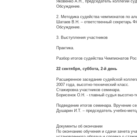
Яковенко А.Н., председатель коллегии су
Обсуждение.
2. Методика судейства чемпионатов по ал
Шатаев В.Н. – ответственный секретарь Ф
Обсуждение.
3. Выступления участников
Практика.
Разбор итогов судейства Чемпионатов Росс
22 сентября, суббота, 2-й день
Расширенное заседание судейской коллег
2007 года, высотно-технический класс.
Стажировка участников семинара.
Борисенок О.Н. - главный судья высотно-т
Подведение итогов семинара. Вручение се
Душарин И.Т. – председатель учебно-мет
Документы об окончании
По окончанию обучения и сдачи зачета у
установленного образца и справка о стажи