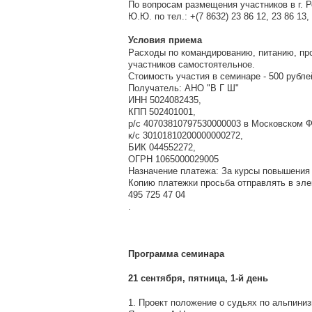
По вопросам размещения участников в г. 
Ю.Ю. по тел.: +(7 8632) 23 86 12, 23 86 13, 
Условия приема
Расходы по командированию, питанию, п
участников самостоятельное.
Стоимость участия в семинаре - 500 рубле
Получатель: АНО "В Г Ш"
ИНН 5024082435,
КПП 502401001,
р/с 40703810797530000003 в Московском
к/с 30101810200000000272,
БИК 044552272,
ОГРН 1065000029005
Назначение платежа: За курсы повышения
Копию платежки просьба отправлять в эл
495 725 47 04
.
Программа семинара
21 сентября, пятница, 1-й день
1. Проект положение о судьях по альпини