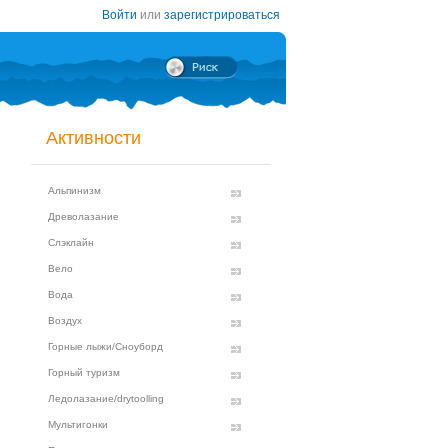
Войти
или
зарегистрироваться
Активности
Альпинизм
Древолазание
Слэклайн
Вело
Вода
Воздух
Горные лыжи/Сноуборд
Горный туризм
Ледолазание/drytoolling
Мультигонки