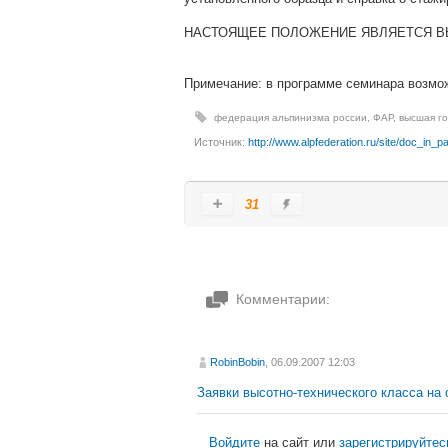
НАСТОЯЩЕЕ ПОЛОЖЕНИЕ ЯВЛЯЕТСЯ В
Примечание: в программе семинара возмо
федерация альпинизма россии
,
ФАР
,
высшая г
Источник:
http://www.alpfederation.ru/site/doc_in
31
Комментарии:
RobinBobin
, 06.09.2007 12:03
Заявки высотно-технического класса на
Войдите
на сайт или
зарегистрируйтес