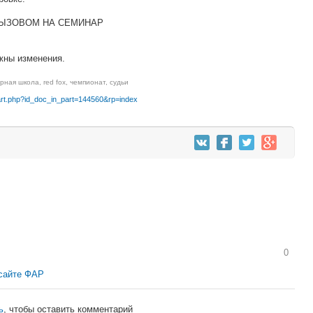
ЫЗОВОМ НА СЕМИНАР
жны изменения.
орная школа
,
red fox
,
чемпионат
,
судьи
_part.php?id_doc_in_part=144560&rp=index
0
 сайте ФАР
ь
, чтобы оставить комментарий