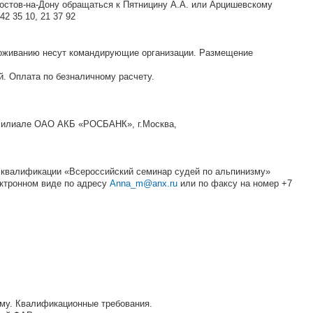
Ростов-на-Дону обращаться к Пятницину А.А. или Арцишевскому
42 35 10, 21 37 92
роживанию несут командирующие организации. Размещение
й. Оплата по безналичному расчету.
 Филиале ОАО АКБ «РОСБАНК», г.Москва,
 квалификации «Всероссийский семинар судей по альпинизму»
ектронном виде по адресу
Anna_m@anx.ru
или по факсу на номер +7
зму. Квалификационные требования.