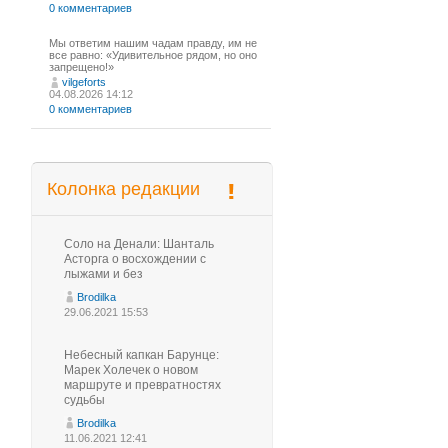
0 комментариев
Мы ответим нашим чадам правду, им не
все равно: «Удивительное рядом, но оно
запрещено!»
vilgeforts
04.08.2026 14:12
0 комментариев
Колонка редакции
Соло на Денали: Шанталь
Асторга о восхождении с
лыжами и без
Brodilka
29.06.2021 15:53
Небесный капкан Барунце:
Марек Холечек о новом
маршруте и превратностях
судьбы
Brodilka
11.06.2021 12:41