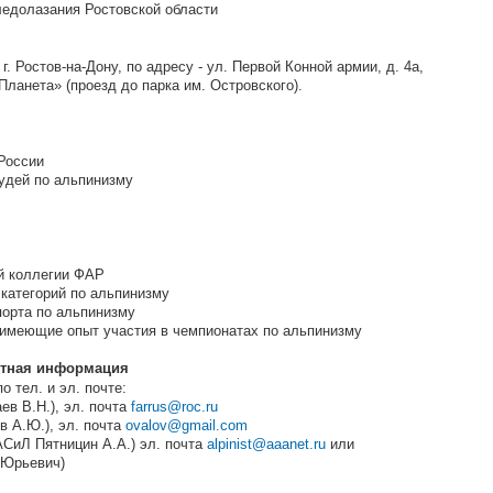
ледолазания Ростовской области
г. Ростов-на-Дону, по адресу - ул. Первой Конной армии, д. 4а,
Планета» (проезд до парка им. Островского).
 России
удей по альпинизму
й коллегии ФАР
) категорий по альпинизму
порта по альпинизму
, имеющие опыт участия в чемпионатах по альпинизму
ктная информация
о тел. и эл. почте:
ев В.Н.), эл. почта
farrus@roc.ru
в А.Ю.), эл. почта
ovalov@gmail.com
АСиЛ Пятницин А.А.) эл. почта
alpinist@aaanet.ru
или
 Юрьевич)