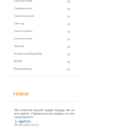
Путешествия
Скайраннинг
Скалолазание
Ски-тур
Снегоступинг
Спелеология
Туризм
Бэккантри/Фрирайд
BASE
Ropejumping
Новое
Мы ответим нашим чадам правду, им не
все равно: «Удивительное рядом, но оно
запрещено!»
vilgeforts
04.08.2026 14:12