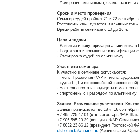
- Федерация альпинизма, скалолазания и 
Сроки и место проведения
Семинар судей пройдет 21 и 22 сентября в 
Ростовский клуб туристов и альпинистов «
Время работы семинара с 10 до 16 ч.
Цели и задачи
- Развитие и популяризация альпинизма в
- Подготовка и повышение квалификации с
- Стажировка судей по альпинизму
Участники семинара
К участию в семинаре допускаются:
- члены Правления ФАР и члены судейско
- судьи II , I и всероссийской (всесоюзной
- мастера спорта и кандидаты в мастера с
- спортсмены с I разрядом по альпинизму
Заявки. Размещение участников. Конта
Заявки принимаются до 18 ч. 18 сентября п
+7 495 725 47 04 (отв. секретарь ФАР Шата
+7 905 595 29 29 (исп. дир. ФАР Овчиннико
+7 8632 23 86 12 (президент Ростовской Ф
clubplaneta@aaanet.ru
(Арцишевский Юрий