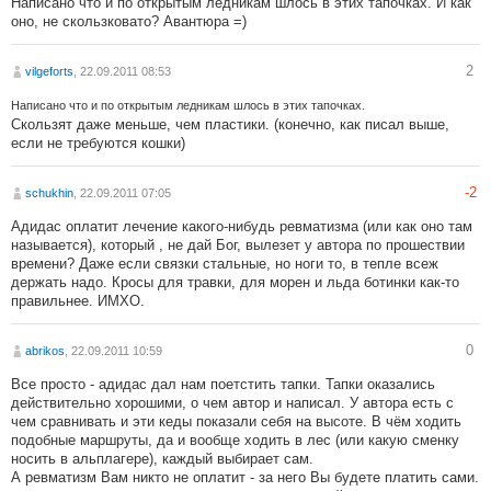
Написано что и по открытым ледникам шлось в этих тапочках. И как
оно, не скользковато? Авантюра =)
2
vilgeforts
, 22.09.2011 08:53
Написано что и по открытым ледникам шлось в этих тапочках.
Скользят даже меньше, чем пластики. (конечно, как писал выше,
если не требуются кошки)
-2
schukhin
, 22.09.2011 07:05
Адидас оплатит лечение какого-нибудь ревматизма (или как оно там
называется), который , не дай Бог, вылезет у автора по прошествии
времени? Даже если связки стальные, но ноги то, в тепле всеж
держать надо. Кросы для травки, для морен и льда ботинки как-то
правильнее. ИМХО.
0
abrikos
, 22.09.2011 10:59
Все просто - адидас дал нам поетстить тапки. Тапки оказались
действительно хорошими, о чем автор и написал. У автора есть с
чем сравнивать и эти кеды показали себя на высоте. В чём ходить
подобные маршруты, да и вообще ходить в лес (или какую сменку
носить в альплагере), каждый выбирает сам.
А ревматизм Вам никто не оплатит - за него Вы будете платить сами.