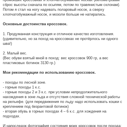
сброс высоты сначала по осыпям, потом по травянистым склонам).
Потом я стал на ногу надевать поларовый носок, а сверху
хлопчатобумажный носок, и мозоли больше не натирались.
Основные достоинства кроссовок.
1. Продуманная конструкция и отличное качество изготовления.
(удивительно, но за поход на кроссовках не протёрлось ни одного
шва!)
2. Малый вес.
(Вес обуви взятый мной в поход: вес кроссовок 900 гр, а вес
пластиковых ботинок 3130 гр.)
Мои рекомендации по использованию кроссовок.
- походы по лесной зоне.
- горные походы 1 к.с.
- горные походы 2 и 3 к.с. при условии непродолжительного
нахождения в зоне льда и отсутствия сложной технической работы
на рельефе. (для передвижения по льду надо использовать кошки с
креплением под безрантовой ботинок)
- вторая обувь в горных походах 4 – 6 к.с. для хождения на
подходах.
И напоследок фотография состояния моих кроссовок после похода: