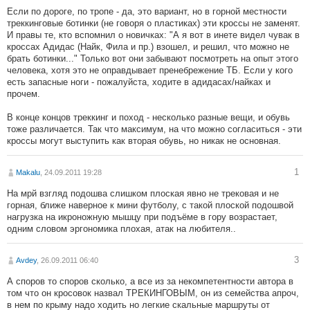
Если по дороге, по тропе - да, это вариант, но в горной местности
треккинговые ботинки (не говоря о пластиках) эти кроссы не заменят.
И правы те, кто вспомнил о новичках: "А я вот в инете видел чувак в
кроссах Адидас (Найк, Фила и пр.) взошел, и решил, что можно не
брать ботинки..." Только вот они забывают посмотреть на опыт этого
человека, хотя это не оправдывает пренебрежение ТБ. Если у кого
есть запасные ноги - пожалуйста, ходите в адидасах/найках и
прочем.
В конце концов треккинг и поход - несколько разные вещи, и обувь
тоже различается. Так что максимум, на что можно согласиться - эти
кроссы могут выступить как вторая обувь, но никак не основная.
1
Makalu
, 24.09.2011 19:28
На мрй взгляд подошва слишком плоская явно не трековая и не
горная, ближе наверное к мини футболу, с такой плоской подошвой
нагрузка на икроножную мышцу при подъёме в гору возрастает,
одним словом эргономика плохая, атак на любителя..
3
Avdey
, 26.09.2011 06:40
А споров то споров сколько, а все из за некомпетентности автора в
том что он кросовок назвал ТРЕКИНГОВЫМ, он из семейства апроч,
в нем по крыму надо ходить но легкие скальные маршруты от