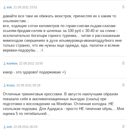
5
ssh
, 21.09.2011 23:51
давайте все таки не обижать монстров, причисляя их к каким то
ольпенистам...
все, ходящие сотни километров по горам-снегам-льдам-скалам-
осыпям-бродам-селям в шлепках за 100 руб с 30-40 кг на спине -
исключительно богатыри горного туризма... читая о рассказанным
мимоходом свершениях в духе ильимуромца-иванаподдубного мне
только странно, что им нужны еще одежда, еда, палатки и всякие
веревки-ледорубы... :-\
0
kovinov
, 22.09.2011 10:55
юмор - это здорово! подерживаю =)
0
kruss
, 22.09.2011 00:18
Отличные трекинговые кроссовки. В августе наилучшим образом
показали себя в акклиматизационных выходах (скалы) при
подготовке к восхождению на Монблан. Отличная колодка. НЕ
скользкая подошва. Для Адидаса - просто НЕ типичная обувь....Моя
оценка 5 по пятибальной...
0
ssh
, 22.09.2011 00:24