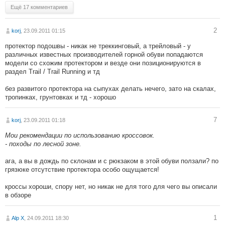
Ещё 17 комментариев
2
korj
, 23.09.2011 01:15
протектор подошвы - никак не треккинговый, а трейловый - у
различных известных производителей горной обуви попадаются
модели со схожим протектором и везде они позиционируются в
раздел Trail / Trail Running и тд
без развитого протектора на сыпухах делать нечего, зато на скалах,
тропинках, грунтовках и тд - хорошо
7
korj
, 23.09.2011 01:18
Мои рекомендации по использованию кроссовок.
- походы по лесной зоне.
ага, а вы в дождь по склонам и с рюкзаком в этой обуви ползали? по
грязюке отсутствие протектора особо ощущается!
кроссы хороши, спору нет, но никак не для того для чего вы описали
в обзоре
1
Alp X
, 24.09.2011 18:30