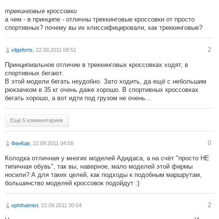
трекинговые кроссовки
а чем - в принципе - отличны треккинговые кроссовки от просто
спортивных? почему вы их клиссифицировали, как треккинговые?
2
vilgeforts
, 22.09.2011 08:51
Принципиальное отличие в треккинговых кроссовках ходят, в
спортивных бегают.
В этой модели бегать неудобно. Зато ходить, да ещё с небольшим
рюкзачком в 35 кг очень даже хорошо. В спортивных кроссовках
бегать хорошо, а вот идти под грузом не очень...
Ещё 5 комментариев
0
ФанКав
, 22.09.2011 04:58
Колодка отличная у многих моделей Адидаса, а на счёт "просто НЕ
типичная обувь", так вы, наверное, мало моделей этой фирмы
носили? А для таких целей, как подходы к подобным маршрутам,
большинство моделей кроссовок подойдут :)
2
ophthalmist
, 22.09.2011 00:54