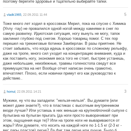
поэтому берегите здоровье и тщательно выбирайте тапки.
5
vladk1965
, 22.09.2011 11:44
Тоже много лет ходил в кроссовках Мерил, пока на спуске с Химика
(Уллу -тау) не провалился одной ногой между камнями в снег по
самую развилку. Идиотская ситуация, ногу вынуть не могу, тапок
заклинил глубоко под снегом. Хорошо товарищ помог. С тех пор
перешел на трекинговые ботинки Замберлан. В разы приятнее. Не
стоит забывать, что когда идешь в кроссовках по сложному рельефу,
даже на тропе, много сил уходит на концентрацию внимания, куда и
как поставить ногу, экономия веса того не стоит, быстрее устанешь,
даже небольшие, неизбежные, травмы голеностопа сведут все
преимущества на нет Вообще отчет написан очень грамотно,
впечатляет. Плохо, если новички примут его как руководство к
действию..
3
homul
, 22.09.2011 14:21
Мужики, ну что вы заладили: "нельзя-нельзя". Вы думаете (или
может даже знаете?), что в пластиках с высотным внутренником
везде лучше? Или устаешь в них меньше на крупноблочной сыпухе с
булыгана на булыган прыгать (да ноги просто выворачивает при
этом, ощущения еще те)? Или на тропе ноги не вывариваются от
жары? Или думаете, что носить на каждой ноге по 1-1.5 кг (2-3 кг -
вес пары пластов) легче? Да фиг там легче или лучше. Было б