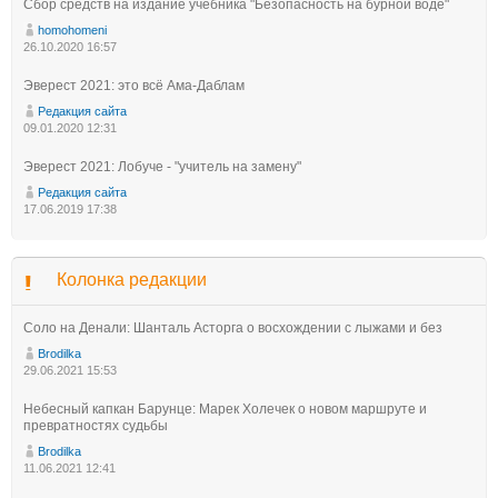
Сбор средств на издание учебника "Безопасность на бурной воде"
homohomeni
26.10.2020 16:57
Эверест 2021: это всё Ама-Даблам
Редакция сайта
09.01.2020 12:31
Эверест 2021: Лобуче - "учитель на замену"
Редакция сайта
17.06.2019 17:38
Колонка редакции
Соло на Денали: Шанталь Асторга о восхождении с лыжами и без
Brodilka
29.06.2021 15:53
Небесный капкан Барунце: Марек Холечек о новом маршруте и
превратностях судьбы
Brodilka
11.06.2021 12:41