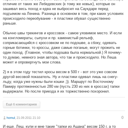
отличие от таких же Лебедевских (к тому же новых), которые он
зашивал весь поход и едва не выбросил на Саукдаре перед
подъемом на Ленина. Разница в основном в том, при каких условиях
происходило переобувание - я пластики обувал существенно
раньше.
Обычно швы трекингов и кроссовок - самое уязвимое место. И если
на конгломераты, сыпухи и пр. каменистый рельеф,
соприкасающийся с кроссовком не по подошве, а сбоку, одевать
горные ботинки, то кроссы, даже самые поганые, могут прожить не
один поход. (Главное, чтобы подошва была нормальной.) Я почему-
то думаю, немного зная автора, что так и происходило. Но Леша
может и опровергнуть мои слова.
2) я в этом году тестил кросы весом в 500 г - вот это уже совсем
другой весовой показатель. Ну и пластики одевал лишь на снегу-
льду, когда уже нужны были кошки ;)). Маршрут по Восточному
Памиру протяженностью 280 км (пусть 230 из них в кроссах) тапки
выдержали. Но после приезда я их торжественно похоронил.
Ещё 6 комментариев
0
homul
, 21.09.2011 21:10
И еще. Леш, купи и мне такие "тапки из Ашана" весом 150 г, а то