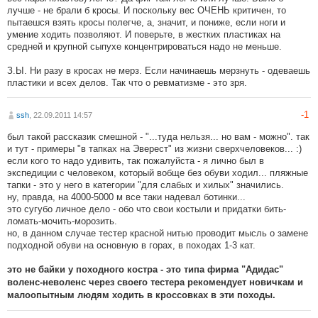
лучше - не брали б кросы. И поскольку вес ОЧЕНЬ критичен, то
пытаешся взять кросы полегче, а, значит, и пониже, если ноги и
умение ходить позволяют. И поверьте, в жестких пластиках на
средней и крупной сыпухе концентрироваться надо не меньше.
З.Ы. Ни разу в кросах не мерз. Если начинаешь мерзнуть - одеваешь
пластики и всех делов. Так что о ревматизме - это зря.
-1
ssh
, 22.09.2011 14:57
был такой рассказик смешной - "...туда нельзя... но вам - можно". так
и тут - примеры "в тапках на Эверест" из жизни сверхчеловеков... :)
если кого то надо удивить, так пожалуйста - я лично был в
экспедиции с человеком, который вобще без обуви ходил... пляжные
тапки - это у него в категории "для слабых и хилых" значились.
ну, правда, на 4000-5000 м все таки надевал ботинки...
это сугубо личное дело - обо что свои костыли и придатки бить-
ломать-мочить-морозить.
но, в данном случае тестер красной нитью проводит мысль о замене
подходной обуви на основную в горах, в походах 1-3 кат.
это не байки у походного костра - это типа фирма "Адидас"
воленс-неволенс через своего тестера рекомендует новичкам и
малоопытным людям ходить в кроссовках в эти походы.