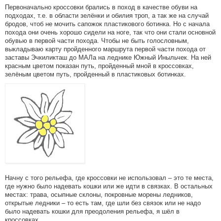
Первоначально кроссовки брались в поход в качестве обуви на
подходах, т.е. в области зелёнки и обилия троп, а так же на случай
бродов, чтоб не мочить сапожок пластикового ботинка. Но с начала
похода они очень хорошо сидели на ноге, так что они стали основной
обувью в первой части похода. Чтобы не быть голословным,
выкладываю карту пройденного маршрута первой части похода от
заставы Эчкиликташ до МАЛа на леднике Южный Иныльчек. На ней
красным цветом показан путь, пройденный мной в кроссовках,
зелёным цветом путь, пройденный в пластиковых ботинках.
Начну с того рельефа, где кроссовки не использовал – это те места,
где нужно было надевать кошки или же идти в связках. В остальных
местах: трава, осыпные склоны, покровные морены ледников,
открытые ледники – то есть там, где шли без связок или не надо
было надевать кошки для преодоления рельефа, я шёл в
кроссовках.