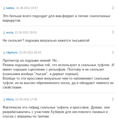
2
baldas
, 21.09.2011 19:57
Это больше всего подходит для виа-феррат и легких скалолазных
маршрутов.
3
aosta
, 21.09.2011 20:03
Не скользят? подошва визуально кажется лысыватой
1
vilgeforts
, 22.09.2011 08:34
Протектор на подошве низкий. Но...
Резина подошвы подобна той, что используют в скальных туфлях. И
имеет хорошее сцепление с рельефом. Поэтому и не скользит.
(скальники вообще "лысые", а держат хорошо).
Вообще то эти кроссовки визуально чем-то напоминают скальные
туфли, из-за высоко обрезиненного носка, да и обладают немного их
свойствами.
2
Misha
, 22.09.2011 17:05
Фактически это гибрид скальных туфель и кроссовок. Думаю, они
разрабатывались с участием Хуберов для несложного лазанья и
спуска с вершины по тропам.