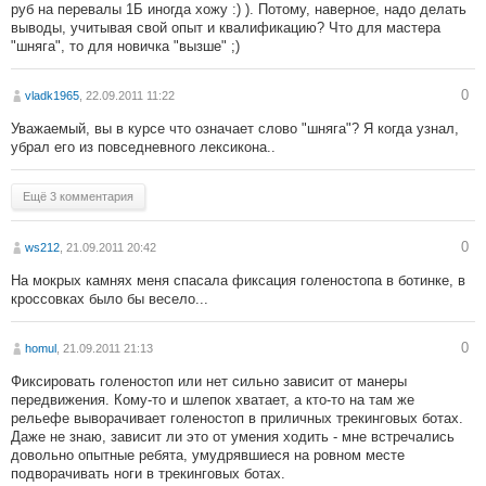
руб на перевалы 1Б иногда хожу :) ). Потому, наверное, надо делать
выводы, учитывая свой опыт и квалификацию? Что для мастера
"шняга", то для новичка "вызше" ;)
0
vladk1965
, 22.09.2011 11:22
Уважаемый, вы в курсе что означает слово "шняга"? Я когда узнал,
убрал его из повседневного лексикона..
Ещё 3 комментария
0
ws212
, 21.09.2011 20:42
На мокрых камнях меня спасала фиксация голеностопа в ботинке, в
кроссовках было бы весело...
0
homul
, 21.09.2011 21:13
Фиксировать голеностоп или нет сильно зависит от манеры
передвижения. Кому-то и шлепок хватает, а кто-то на там же
рельефе выворачивает голеностоп в приличных трекинговых ботах.
Даже не знаю, зависит ли это от умения ходить - мне встречались
довольно опытные ребята, умудрявшиеся на ровном месте
подворачивать ноги в трекинговых ботах.