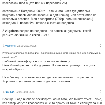
кроссовках шел 8 (это при 4-х перевалах 2Б).
соглашусь с Богданом, 900 гр. - это много. хотя тут диллема -
покупать совсем легкие кроссы на один поход, или потяжелее на
несколько сезонов. Моя ласпортива (700гр, если не ошибаюсь)
отходила 4, после Фан начала сыпаться подошва.
2
вопрос по подошве - по вашим ощущениям, какой
vilgeforts
рельеф любимый, а какой - нет?
0
vilgeforts
, 22.09.2011 09:05
2 vilgeforts вопрос по подошве - по вашим ощущениям, какой рельеф любимый, а
какой - нет?
Любимый рельеф для ног - тропа по зелёнке ;)
Нелюбимый рельеф - брод речки. После него приходится идти в
мокрой обуви :(
Ну а без шуток - очень хорошо держат на каменистом рельефе.
Хорошее сцепление резины подошвы с камнем.
0
ФанКав
, 22.09.2011 05:06
Вообще, надо вначале посмотреть опыт того, кто пишет отчёт. Такие,
как автор могут в кроссовках и не то пройти (я тоже в сланцах за 150