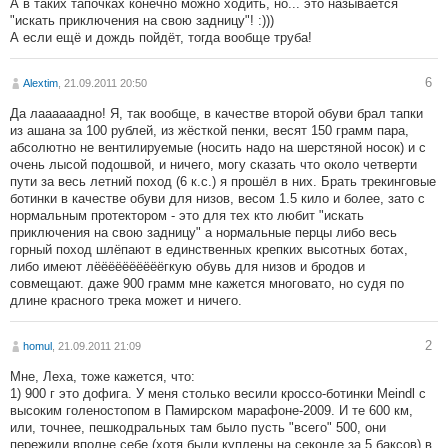
А в таких тапочках конечно можно ходить, но... это называется
"искать приключения на свою задницу"! :)))
А если ещё и дождь пойдёт, тогда вообще труба!
6
Alextim
, 21.09.2011 20:50
Да лаааааадно! Я, так вообще, в качестве второй обуви брал тапки
из ашана за 100 рублей, из жёсткой пенки, весят 150 грамм пара,
абсолютно не вентилируемые (носить надо на шерстяной носок) и с
очень лысой подошвой, и ничего, могу сказать что около четверти
пути за весь летний поход (6 к.с.) я прошёл в них. Брать трекинговые
ботинки в качестве обуви для низов, весом 1.5 кило и более, зато с
нормальным протектором - это для тех кто любит "искать
приключения на свою задницу" а нормальные перцы либо весь
горный поход шлёпают в единственных крепких высотных ботах,
либо имеют лёёёёёёёёёёгкую обувь для низов и бродов и
совмещают. даже 900 грамм мне кажется многовато, но судя по
длине красного трека может и ничего.
2
homul
, 21.09.2011 21:09
Мне, Леха, тоже кажется, что:
1) 900 г это дофига. У меня столько весили кроссо-ботинки Meindl с
высоким голеностопом в Памирском марафоне-2009. И те 600 км,
или, точнее, пешкодральных там было пусть "всего" 500, они
пережили вполне себе (хотя были куплены на секонде за 5 баксов) в