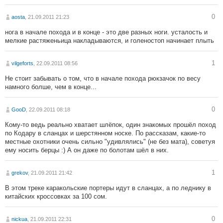
0
aosta
, 21.09.2011 21:23
нога в начале похода и в конце - это две разных ноги. усталость и
мелкие растяженьица накладываются, и голеностоп начинает плыть
1
vilgeforts
, 22.09.2011 08:56
Не стоит забывать о том, что в начале похода рюкзачок по весу
намного болше, чем в конце...
0
GooD
, 22.09.2011 08:18
Кому-то ведь реально хватает шлёпок, один знакомых прошёл поход
по Кодару в сланцах и шерстянном носке. По рассказам, какие-то
местные охотники очень сильно "удивлялись" (не без мата), советуя
ему носить берцы :) А он даже по болотам шёл в них.
1
grekov
, 21.09.2011 21:42
В этом треке каракольские портеры идут в сланцах, а по леднику в
китайских кроссовках за 100 сом.
0
nickua
, 21.09.2011 22:31