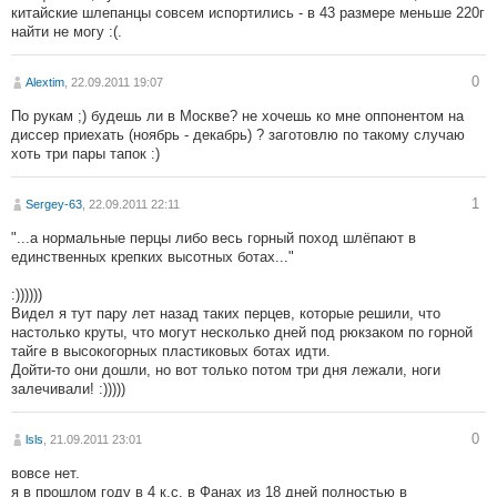
китайские шлепанцы совсем испортились - в 43 размере меньше 220г
найти не могу :(.
0
Alextim
, 22.09.2011 19:07
По рукам ;) будешь ли в Москве? не хочешь ко мне оппонентом на
диссер приехать (ноябрь - декабрь) ? заготовлю по такому случаю
хоть три пары тапок :)
1
Sergey-63
, 22.09.2011 22:11
"...а нормальные перцы либо весь горный поход шлёпают в
единственных крепких высотных ботах..."
:))))))
Видел я тут пару лет назад таких перцев, которые решили, что
настолько круты, что могут несколько дней под рюкзаком по горной
тайге в высокогорных пластиковых ботах идти.
Дойти-то они дошли, но вот только потом три дня лежали, ноги
залечивали! :)))))
0
lsls
, 21.09.2011 23:01
вовсе нет.
я в прошлом году в 4 к.с. в Фанах из 18 дней полностью в