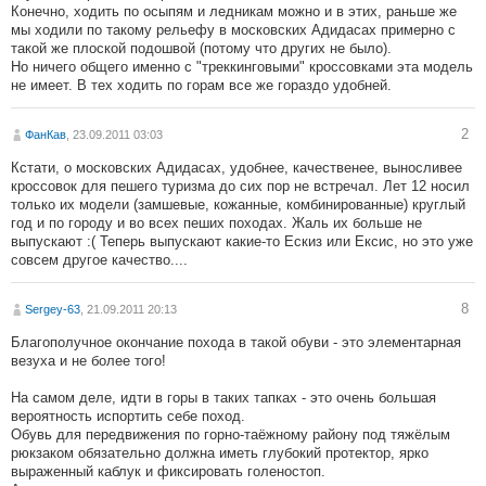
Конечно, ходить по осыпям и ледникам можно и в этих, раньше же
мы ходили по такому рельефу в московских Адидасах примерно с
такой же плоской подошвой (потому что других не было).
Но ничего общего именно с "треккинговыми" кроссовками эта модель
не имеет. В тех ходить по горам все же гораздо удобней.
2
ФанКав
, 23.09.2011 03:03
Кстати, о московских Адидасах, удобнее, качественее, выносливее
кроссовок для пешего туризма до сих пор не встречал. Лет 12 носил
только их модели (замшевые, кожанные, комбинированные) круглый
год и по городу и во всех пеших походах. Жаль их больше не
выпускают :( Теперь выпускают какие-то Ескиз или Ексис, но это уже
совсем другое качество....
8
Sergey-63
, 21.09.2011 20:13
Благополучное окончание похода в такой обуви - это элементарная
везуха и не более того!
На самом деле, идти в горы в таких тапках - это очень большая
вероятность испортить себе поход.
Обувь для передвижения по горно-таёжному району под тяжёлым
рюкзаком обязательно должна иметь глубокий протектор, ярко
выраженный каблук и фиксировать голеностоп.