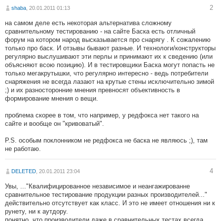
2
shaba
, 20.01.2011 01:13
на самом деле есть некоторая альтернатива сложному
сравнительному тестированию - на сайте Баска есть отличный
форум на котором народ высказывается про снарягу . К сожалению
только про баск. И отзывы бывают разные. И технологи/конструкторы
регулярно выслушивают эти перлы и принимают их к сведению (или
объясняют всою позицию). И в тестировщики Баска могут попасть не
только мегакрутышки, что регулярно интересно - ведь потребители
снаряжения не всегда лазают на крутые стены исключительно зимой
;) и их разносторонние мнения превносят объективность в
формирование мнения о вещи.
проблема скорее в том, что например, у редфокса нет такого на
сайте и вообще он "кривоватый".
P.S. особым поклонником не редфокса не баска не являюсь ;), там
не работаю.
4
DELETED
, 20.01.2011 23:04
Увы, ..."Квалифицированное независимое и неангажированне
сравнительное тестирование продукции разных производителей..."
действительно отсутствует как класс. И это не имеет отношения ни к
рунету, ни к аутдору.
понятно, что производители даже в сравнительных тестах всегда