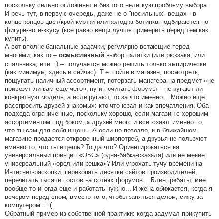
поскольку сильно осложняет и без того нелегкую проблему выбора.
И речь тут, в первую очередь, даже не о "носильных" вещах - в
конце концов цвет/крой куртки или колодка ботинка подбираются по
фигуре-ноге-вкусу (все равно вещи лучше примерить перед тем как
купить).
А вот вполне банальные задачки, регулярно встающие перед
многими, как то –
выбор палатки (или рюкзака, или
осмысленный
спальника, или...) – получается можно решить только эмпирически
(как минимум, здесь и сейчас). Т.е. пойти в магазин, посмотреть,
пощупать наличный ассортимент, потерзать манагера на предмет «не
привезут ли вам еще чего», ну и почитать форумы – не ругают ли
конкретную модель, а если ругают, то за что именно... Можно еще
расспросить друзей-знакомых: кто что юзал и как впечатления. Оба
подхода ограниченные, поскольку хорошо, если магазин с хорошим
ассортиментом под боком, а друзей много и все юзают именно то,
что ты сам для себя ищешь. А если не повезло, и в ближайшем
магазине продается откровенный ширпотреб, а друзья не пользуют
именно то, что ты ищешь? Тогда что? Ориентироваться на
универсальный принцип «ОБС» (одна-бабка-сказала) или не менее
универсальный «орел-или-решка»? Или угрохать тучу времени на
Интернет-раскопки, перекопать десятки сайтов производителей,
перечитать тысячи постов на сотнях форумов... Блин, ребяты, мне
вообще-то иногда еще и работать нужно... И жена обижается, когда я
вечером перед сном, вместо того, чтобы заняться делом, сижу за
компутером... :(
Обратный пример из собственной практики: когда задумал прикупить