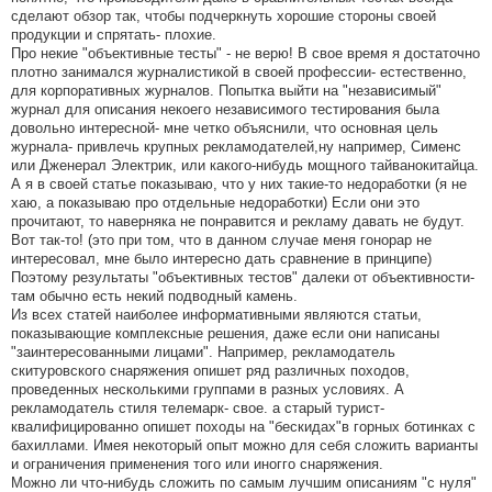
сделают обзор так, чтобы подчеркнуть хорошие стороны своей
продукции и спрятать- плохие.
Про некие "объективные тесты" - не верю! В свое время я достаточно
плотно занимался журналистикой в своей профессии- естественно,
для корпоративных журналов. Попытка выйти на "независимый"
журнал для описания некоего независимого тестирования была
довольно интересной- мне четко объяснили, что основная цель
журнала- привлечь крупных рекламодателей,ну например, Сименс
или Дженерал Электрик, или какого-нибудь мощного тайванокитайца.
А я в своей статье показываю, что у них такие-то недоработки (я не
хаю, а показываю про отдельные недоработки) Если они это
прочитают, то наверняка не понравится и рекламу давать не будут.
Вот так-то! (это при том, что в данном случае меня гонорар не
интересовал, мне было интересно дать сравнение в принципе)
Поэтому результаты "объективных тестов" далеки от объективности-
там обычно есть некий подводный камень.
Из всех статей наиболее информативными являются статьи,
показывающие комплексные решения, даже если они написаны
"заинтересованными лицами". Например, рекламодатель
скитуровского снаряжения опишет ряд различных походов,
проведенных несколькими группами в разных условиях. А
рекламодатель стиля телемарк- свое. а старый турист-
квалифицированно опишет походы на "бескидах"в горных ботинках с
бахиллами. Имея некоторый опыт можно для себя сложить варианты
и ограничения применения того или иногго снаряжения.
Можно ли что-нибудь сложить по самым лучшим описаниям "с нуля"