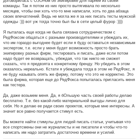
договорилась с ОЗОНом об экипировке для парней из своей
команды. Так я потом из них просто вытягивала по несколько
месяцев, чтобы они хоть что-то мне написали, хоть по два абзаца
своих впечатлений. Ведь не могла же я за них писать тесты мужской
одежды :))) вот уж тогда точно был бы в сети целый фурор :))))
Я пыталась еще когда не была связана сотрудничеством с
РедФоксом общаться с разными производителями и убеждать их,
что им гораздо выгоднее будет если я буду оставаться независимым
экспертом, т.е. если у меня будет возможность просто брать
экипировку разных фирм, тестировать и писать, даже если потом
надо будет ее возвращать, убеждая, что так никто не сможет
сказать, что я предвзята к конкретному бренду. Но убедить в этом
оказалось нереально. Кстати я убеждала тогда в этом не РедФокс, я
не буду называть опять же фирму, потому что это не корректно. Это
была фирма, которая еще до РедФокса попыталась пригласить меня
как тестера.
Да, даже возьмем меня. Да, я бОльшую часть своей работы делаю
бесплатно. Т.е. без какой-либо материальной выгоды лично для
себя. Но я делаю ее ради своих проектов, которые мне интересны. А
значит все равно получается стимул есть.
Вы можете найти стимулы для людей писать статьи, учитывая что
все спортсмены они не журналисты и не писатели и чтобы что-то
написать им надо затратить достаточно времени и усилий.