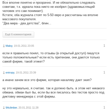
Все вполне понятно и прозрачно. И не обязательно следовать
советам, т.к. идеала пока никто не изобрел (здравомыслящий
человек это сам понимает).
Кстати, оба журнала стоят по 5-50 евро и рассчитаны на вполне
массового покупателя.
"Два мира - два детства", блин...
Ещё 6 комментариев
1
Maloy
, 19.01.2011 23:05
если я правильно понял, то отзывы (в открытый доступ) пишутся
только положительные? если есть притензии, они даются только
самой фирме, такой этикет?
1
entropy
, 19.01.2011 23:39
а иначе зачем все это фирме, которая нахаляву дает экип?
ну это нормально, я считаю. так и должно быть. в этом нет никакого
обмана. обман был бы, если бы все писалось без тестов просто под
диктовку менеджера с этой фирмы.
1
9Aclimber
, 20.01.2011 11:28