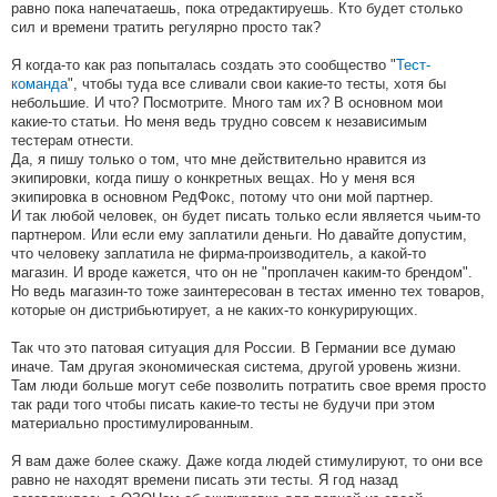
равно пока напечатаешь, пока отредактируешь. Кто будет столько
сил и времени тратить регулярно просто так?
Я когда-то как раз попыталась создать это сообщество "
Тест-
команда
", чтобы туда все сливали свои какие-то тесты, хотя бы
небольшие. И что? Посмотрите. Много там их? В основном мои
какие-то статьи. Но меня ведь трудно совсем к независимым
тестерам отнести.
Да, я пишу только о том, что мне действительно нравится из
экипировки, когда пишу о конкретных вещах. Но у меня вся
экипировка в основном РедФокс, потому что они мой партнер.
И так любой человек, он будет писать только если является чьим-то
партнером. Или если ему заплатили деньги. Но давайте допустим,
что человеку заплатила не фирма-производитель, а какой-то
магазин. И вроде кажется, что он не "проплачен каким-то брендом".
Но ведь магазин-то тоже заинтересован в тестах именно тех товаров,
которые он дистрибьютирует, а не каких-то конкурирующих.
Так что это патовая ситуация для России. В Германии все думаю
иначе. Там другая экономическая система, другой уровень жизни.
Там люди больше могут себе позволить потратить свое время просто
так ради того чтобы писать какие-то тесты не будучи при этом
материально простимулированным.
Я вам даже более скажу. Даже когда людей стимулируют, то они все
равно не находят времени писать эти тесты. Я год назад