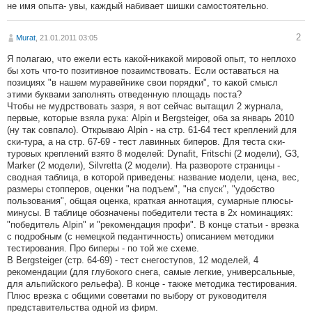
не имя опыта- увы, каждый набивает шишки самостоятельно.
2
Murat
, 21.01.2011 03:05
Я полагаю, что ежели есть какой-никакой мировой опыт, то неплохо
бы хоть что-то позитивное позаимствовать. Если оставаться на
позициях "в нашем муравейнике свои порядки", то какой смысл
этими буквами заполнять отведенную площадь поста?
Чтобы не мудрствовать зазря, я вот сейчас вытащил 2 журнала,
первые, которые взяла рука: Alpin и Bergsteiger, оба за январь 2010
(ну так совпало). Открываю Alpin - на стр. 61-64 тест креплений для
ски-тура, а на стр. 67-69 - тест лавинных биперов. Для теста ски-
туровых креплений взято 8 моделей: Dynafit, Fritschi (2 модели), G3,
Marker (2 модели), Silvretta (2 модели). На развороте страницы -
сводная таблица, в которой приведены: название модели, цена, вес,
размеры стопперов, оценки "на подъем", "на спуск", "удобство
пользования", общая оценка, краткая аннотация, сумарные плюсы-
минусы. В таблице обозначены победители теста в 2х номинациях:
"победитель Alpin" и "рекомендация профи". В конце статьи - врезка
с подробным (с немецкой педантичность) описанием методики
тестирования. Про биперы - по той же схеме.
В Bergsteiger (стр. 64-69) - тест снегоступов, 12 моделей, 4
рекомендации (для глубокого снега, самые легкие, универсальные,
для альпийского рельефа). В конце - также методика тестирования.
Плюс врезка с общими советами по выбору от руководителя
представительства одной из фирм.