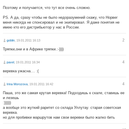
Поэтому и получается, что тут все очень сложно.
PS. А да, сразу чтобы не было недоразумений скажу, что Норвег
меня никогда не спонсировал и не экипировал. Я даже понятия не
имею кто его дистрибьютор у нас в России.
2
goblin
, 19.01.2011 16:13
Тряпки,они и в Африке тряпки.:-))))
4
pavel
, 19.01.2011 16:34
веревка ужасна.... :(
4
Irina Morozova
, 19.01.2011 16:42
Паша, это же самая крутая веревка! Подходишь к скале, ставишь ее
и лезешь
:))))))
а вообще это жуткий раритет со склада Уллутау. старая советская
веревка.
но для пробивки маршрутов нам свои веревки было жалко бить