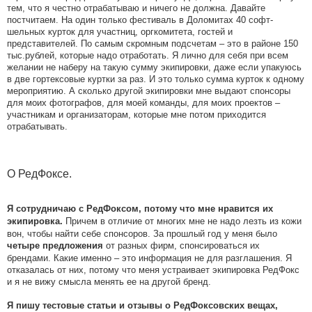
тем, что я честно отрабатываю и ничего не должна. Давайте
постчитаем. На один только фестиваль в Доломитах 40 софт-
шельных курток для участниц, оргкомитета, гостей и
представителей. По самым скромным подсчетам – это в районе 150
тыс.рублей, которые надо отработать. Я лично для себя при всем
желании не наберу на такую сумму экипировки, даже если упакуюсь
в две гортексовые куртки за раз. И это только сумма курток к одному
мероприятию. А сколько другой экипировки мне выдают спонсоры
для моих фотографов, для моей команды, для моих проектов –
участникам и организаторам, которые мне потом приходится
отрабатывать.
О РедФоксе.
Я сотрудничаю с РедФоксом, потому что мне нравится их
Причем в отличие от многих мне не надо лезть из кожи
экипировка.
вон, чтобы найти себе спонсоров. За прошлый год у меня было
от разных фирм, спонсироваться их
четыре предложения
брендами. Какие именно – это информация не для разглашения. Я
отказалась от них, потому что меня устраивает экипировка РедФокс
и я не вижу смысла менять ее на другой бренд.
Я пишу тестовые статьи и отзывы о РедФоксовских вещах,