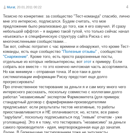
4
Murat
, 20.01.2011 00:22
Тезисно по конкретике: за сообщество "Тест-команда" спасибо, лично
мне это интересно, подписался. Будем считать, что мое
предложение было реализовано до того, как я его озвучил. И сразу
небольшой оффтоп – я видимо такой тупой, что только сейчас начал
«въезжать» в специфическую структуру сайта Риска с его
многочисленными сообществами...
Так вот, сейчас потратил с час времени и обнаружил, что кроме Тест-
команды, есть еще сообщество
"Полезные отзывы"
, сообщество
"Снаряжение"
. Кроме того, есть просто разрозненные посты,
отдельные из которых небезынтересны, вот
этот
к примеру. Если
собрать все вместе – то это конечно ничтожная часть ассортимента.
Но как минимум – отправная точка. И все-таки в деле
систематизации информации Риску предстоит еще долго
прогрессировать!
Про отечественное тестирование за деньги я и сам могу много чего
интересного рассказать, поскольку совместно с коллегами долго
работал "независимым" экспертом Фармкомитета (для примера:
стандартный договор с фармфирмами-производителями
предписывал: если результаты тестов негативные, то работы
приостанавливаются и НЕ оплачиваются; но, кстати, все равно
"зарубали", поскольку подписываться под "левым" отчетом - уже
уголовщина). Это я к тому, что тестировать "независимо" за деньги
самого производителя - идея, мертворожденная еще до зачатия.
Далее. В Германщине тестированием тоже не энтузиасты