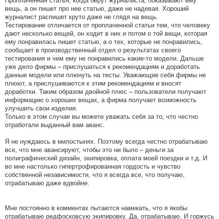
Проплаченная статья, когда берут журналиста, показывают ему
вещь, а он пишет про нее статью, даже не надевая. Хороший
журналист распишет круто даже не глядя на вещь.
Тестирование отличается от проплаченной статьи тем, что человеку
дают несколько вещей, он ходит в них и потом о той вещи, которая
ему понравилась пишет статью, а о тех, которые не понравились,
сообщает в производственный отдел о результатах своего
тестирования и чем ему не понравились какие-то модели. Дальше
уже дело фирмы – прислушаться к рекомендациям и доработать
данные модели или плюнуть на тесты. Уважающие себя фирмы не
плюют, а прислушиваются к этим рекомендациям и вносят
доработки. Таким образом двойной плюс – пользователи получают
информацию о хороших вещах, а фирма получает возможность
улучшить свои изделия.
Только в этом случае вы можете уважать себя за то, что честно
отработали выданный вам аванс.
Я не нуждаюсь в милостынях. Поэтому всегда честно отрабатываю
все, что мне авансируют, чтобы это ни было – деньги за
полиграфический дизайн, экипировка, оплата моей поездки и т.д. И
во мне настолько гипертрофированная гордость и чувство
собственной независимости, что я всегда все, что получаю,
отрабатываю даже вдвойне.
Мне постоянно в комментах пытаются намекать, что я якобы
отрабатываю редфосковсую экипировку. Да, отрабатываю. И горжусь