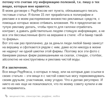
потому что считаю эту информацию полезной, т.к. пишу о тех
вещах, которые мне нравятся.
В моем договоре с РедФоксом нет пункта, обязывающего писать
тестовые статьи. Я более 15 лет проработала в полиграфии и
рекламе и в моем распоряжении множество рекламных средств, с
помощью которых можно отбивать вложения. Но я предпочитаю не
тупую рекламу делать, чтобы просто для галочки отработать
контракт, а давать действительно людям стоящую информацию, а не
все эти бессмысленные фото на вершине в стиле: «Я и банер такой-
то фирмы».
Вот это как раз проплачено, да за деньги люди любой банер занесут
на вершину и сфоткаются рядом с ним, даже если никогда в жизни
не наденут ни одной шмотки этой фирмы. Поэтому все эти фото с
банерами разных фирм развешанными на скалах, стендах, столбах,
абсолютно не конструктивны и реклама чистой воды.
И в заключение.
Все вещи РедФокса, о которых я пишу, или на которые даю ссылки в
своих статьях – эти вещи я с чистой совестью могу порекомендовать
своим друзьям, участникам, кому угодно. Что и делаю регулярно. И
никто из них еще не пожаловался, что по моему совету купили и им
не понравилось.
меценатство
,
спонсорство
,
редфокс
,
redfox