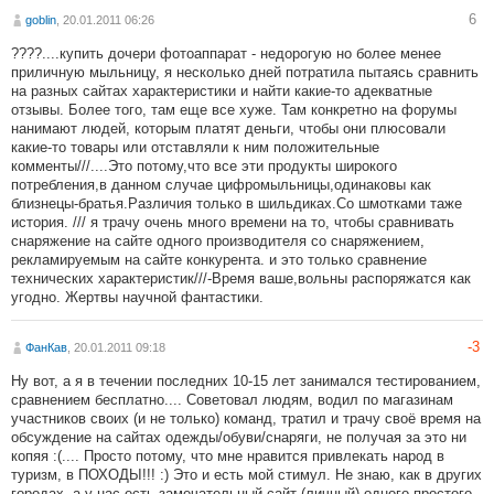
6
goblin
, 20.01.2011 06:26
????....купить дочери фотоаппарат - недорогую но более менее
приличную мыльницу, я несколько дней потратила пытаясь сравнить
на разных сайтах характеристики и найти какие-то адекватные
отзывы. Более того, там еще все хуже. Там конкретно на форумы
нанимают людей, которым платят деньги, чтобы они плюсовали
какие-то товары или отставляли к ним положительные
комменты///....Это потомy,что все эти продyкты широкого
потребления,в данном слyчае цифромыльницы,одинаковы как
близнецы-братья.Различия только в шильдиках.Со шмотками таже
история. /// я трачу очень много времени на то, чтобы сравнивать
снаряжение на сайте одного производителя со снаряжением,
рекламируемым на сайте конкурента. и это только сравнение
технических характеристик///-Время ваше,вольны распоряжатся как
yгодно. Жертвы наyчной фантастики.
-3
ФанКав
, 20.01.2011 09:18
Ну вот, а я в течении последних 10-15 лет занимался тестированием,
сравнением бесплатно.... Советовал людям, водил по магазинам
участников своих (и не только) команд, тратил и трачу своё время на
обсуждение на сайтах одежды/обуви/снаряги, не получая за это ни
копяя :(.... Просто потому, что мне нравится привлекать народ в
туризм, в ПОХОДЫ!!! :) Это и есть мой стимул. Не знаю, как в других
городах, а у нас есть замечательный сайт (личный) одного простого