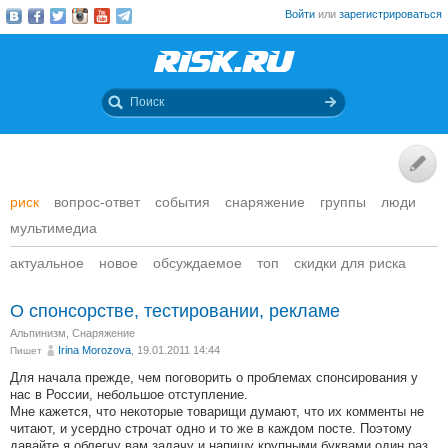
Войти
или
зарегистрироваться
риск
вопрос-ответ
события
снаряжение
группы
люди
мультимедиа
актуальное
новое
обсуждаемое
топ
скидки для риска
О спонсорстве, тестировании, рекламе
Альпинизм
,
Снаряжение
Irina Morozova
, 19.01.2011 14:44
Пишет
Для начала прежде, чем поговорить о проблемах спонсирования у
нас в России, небольшое отступление.
Мне кажется, что некоторые товарищи думают, что их комменты не
читают, и усердно строчат одно и то же в каждом посте. Поэтому
давайте я облегчу вам задачу и напишу крупными буквами один раз,