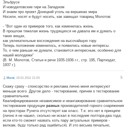
Эльбрусе
И новоделовские гири на Западном
И знаем про проект Донецкий уголь на вершинах мира
Носили, носят и будут носить, как завещал товарищ Молотов:
- "Вот один из примеров того, как изменилась жизнь.
В прошлом тяжелая жизнь трудящихся не давала им и думать о
таких вещах,
как увлекательные восхождения на высочайшую гору.
Теперь положение изменилось, и появились новые интересы.
То, о чем раньше не думали, становится интересным, особенно для
нашей молодежи”
(В. М. Молотов, Статьи и речи 1935-1936 г.г., стр. 195, Партиздат,
1937 г.).
5
Murat
, 19.01.2011 21:03
Скажу сразу - спонсорство и реклама лично меня интересуют
меньше всего. Другое дело - тестирование, причем о тестирование
сравнительное.
Квалифицированное независимое и неангажированне сравнительное
тестирование продукции
производителей горного снаряжения
разных
на просторах Рунета отсутствует как класс. Т.е. его нет в принципе
(лично я не нашел, сколько ни искал в последние полтора-два года;
если кто-то сможет назвать хоть пару актуальных примеров -
велкам, буду только рад ошибиться). И это весьма печально,