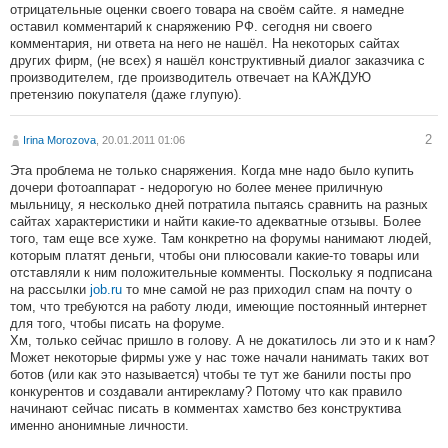
отрицательные оценки своего товара на своём сайте. я намедне
оставил комментарий к снаряжению РФ. сегодня ни своего
комментария, ни ответа на него не нашёл. На некоторых сайтах
других фирм, (не всех) я нашёл конструктивный диалог заказчика с
производителем, где производитель отвечает на КАЖДУЮ
претензию покупателя (даже глупую).
2
Irina Morozova
, 20.01.2011 01:06
Эта проблема не только снаряжения. Когда мне надо было купить
дочери фотоаппарат - недорогую но более менее приличную
мыльницу, я несколько дней потратила пытаясь сравнить на разных
сайтах характеристики и найти какие-то адекватные отзывы. Более
того, там еще все хуже. Там конкретно на форумы нанимают людей,
которым платят деньги, чтобы они плюсовали какие-то товары или
отставляли к ним положительные комменты. Поскольку я подписана
на рассылки
job.ru
то мне самой не раз приходил спам на почту о
том, что требуются на работу люди, имеющие постоянный интернет
для того, чтобы писать на форуме.
Хм, только сейчас пришло в голову. А не докатилось ли это и к нам?
Может некоторые фирмы уже у нас тоже начали нанимать таких вот
ботов (или как это называется) чтобы те тут же банили посты про
конкурентов и создавали антирекламу? Потому что как правило
начинают сейчас писать в комментах хамство без конструктива
именно анонимные личности.