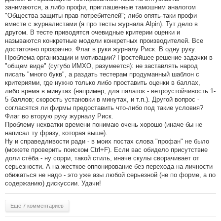
занимаются, а либо профи, приглашенные тамошним аналогом
"Общества защиты прав потребителей"; либо опять-таки профи
вместе с журналистами (я про тесты журнала Alpin). Тут дело в
другом. В тесте приводятся очевидные критерии оценки и
называются конкретные модели конкретных производителей. Все
достаточно прозрачно. Флаг в руки журналу Риск. В одну руку.
Проблема организации и мотивации? Простейшее решение задачки в
"общем виде" (сугубо ИМХО, разумеется): не заставлять народ
писать "много букв", а раздать тестерам продуманный шаблон с
критериями, где нужно только либо проставить оценки в баллах,
либо время в минутах (например, для палаток - ветроустойчивость 1-
5 баллов; скорость установки в минутах, и т.п.). Другой вопрос -
согласятся ли фирмы предоставить что-либо под такие условия?
Флаг во вторую руку журналу Риск.
Проблему нехватки времени понимаю очень хорошо (иначе бы не
написал ту фразу, которая выше).
Ну и справедливости ради - в моих постах слова "профан" не было
(можете проверить поиском Ctrl+F). Если вас обидело присутствие
доли стёба - ну сорри, такой стиль, иначе скулы сворачивает от
серьезности. А на жесткое оппонирование без перехода на личности
обижаться не надо - это уже азы любой серьезной (не по форме, а по
содержанию) дискуссии. Удачи!
Ещё 7 комментариев