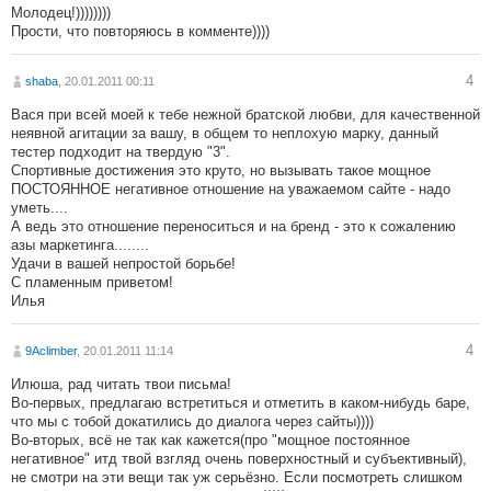
Молодец!))))))))
Прости, что повторяюсь в комменте))))
4
shaba
, 20.01.2011 00:11
Вася при всей моей к тебе нежной братской любви, для качественной
неявной агитации за вашу, в общем то неплохую марку, данный
тестер подходит на твердую "3".
Спортивные достижения это круто, но вызывать такое мощное
ПОСТОЯННОЕ негативное отношение на уважаемом сайте - надо
уметь....
А ведь это отношение переноситься и на бренд - это к сожалению
азы маркетинга........
Удачи в вашей непростой борьбе!
С пламенным приветом!
Илья
4
9Aclimber
, 20.01.2011 11:14
Илюша, рад читать твои письма!
Во-первых, предлагаю встретиться и отметить в каком-нибудь баре,
что мы с тобой докатились до диалога через сайты))))
Во-вторых, всё не так как кажется(про "мощное постоянное
негативное" итд твой взгляд очень поверхностный и субъективный),
не смотри на эти вещи так уж серьёзно. Если посмотреть слишком