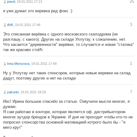
25
pavel
, 19.01.2011 17:13
я уже думал это веревка ред фокс :)
3
AVK
, 19.01.2011 17:46
Это списанная верёвка с одного московского скалодрома (не
разглашу, с какого). Других на складе Уллутау, к сожалению, нет.
Что касается "деревянности" верёвки, то случается и новая "статика"
так же красиво стоИт.
1
Irina Morozova
, 19.01.2011 17:49
Ну у Уллутау нет таких спонсоров, которые новые веревки на склад
дадут, поэтому других и нет на складе
7
yakunin
, 19.01.2011 18:29
Иес! Ирина большое спасибо за статью. Озвучили мысли многих, я
думаю.
Я сам работаю в конторе, которая является оф. дистрибьютором
многих аутдор брендов в Украине. И дня не проходит чтобы кто-то не
попросил спонсорства основной мативацией котрого было бы - "я
мего крут"