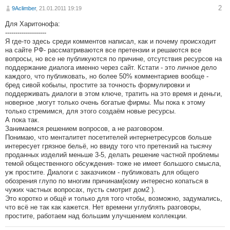
2
9Aclimber
, 21.01.2011 19:19
Для Харитонофа:
--------------------
Я где-то здесь среди комментов написал, как и почему происходит
на сайте РФ- рассматриваются все претензии и решаются все
вопросы, но все не публикуются по причине, отсутствия ресурсов на
поддержание диалога именно через сайт. Кстати - это личное дело
каждого, что публиковать, но более 50% комментариев вообще -
бред сивой кобылы, простите за точность формулировки и
поддерживать диалоги в этом ключе, тратить на это время и деньги,
новерное ,могут только очень богатые фирмы. Мы пока к этому
только стремимся, для этого создаём новые ресурсы.
А пока так.
Занимаемся решением вопросов, а не разговором.
Понимаю, что менталитет посетителей интернетресурсов больше
интересует грязное бельё, но ввиду того что претензий на тысячу
проданных изделий меньше 3-5, делать решение частной проблемы
темой общественного обсуждения- тоже не имеет большого смысла,
уж простите. Диалоги с заказчиком - публиковать для общего
обозрения глупо по многим причинам(кому интересно копаться в
чужих частных вопросах, пусть смотрит дом2 ).
Это коротко и общё и только для того чтобы, возможно, задумались,
что всё не так как кажется. Нет времени углублять разговоры,
простите, работаем над большим улучшением коллекции.