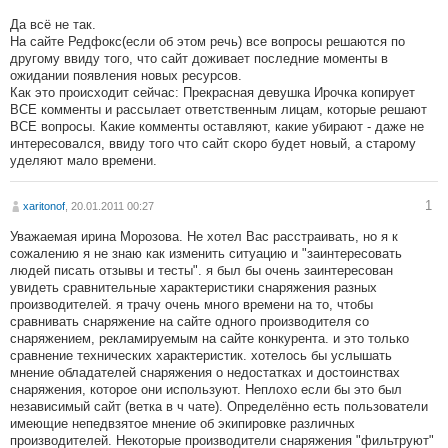
Да всё не так.
На сайте Редфокс(если об этом речь) все вопросы решаются по
другому ввиду того, что сайт доживает последние моменты в
ожидании появления новых ресурсов.
Как это происходит сейчас: Прекрасная девушка Ирочка копирует
ВСЕ комменты и рассылает ответственным лицам, которые решают
ВСЕ вопросы. Какие комменты оставляют, какие убирают - даже не
интересовался, ввиду того что сайт скоро будет новый, а старому
уделяют мало времени.
1
xaritonof
, 20.01.2011 00:27
Уважаемая ирина Морозова. Не хотел Вас расстраивать, но я к
сожалению я не знаю как изменить ситуацию и "заинтересовать
людей писать отзывы и тесты". я был бы очень заинтересован
увидеть сравнительные характеристики снаряжения разных
производителей. я трачу очень много времени на то, чтобы
сравнивать снаряжение на сайте одного производителя со
снаряжением, рекламируемым на сайте конкурента. и это только
сравнение технических характеристик. хотелось бы услышать
мнение обладателей снаряжения о недостатках и достоинствах
снаряжения, которое они используют. Неплохо если бы это был
независимый сайт (ветка в ч чате). Определённо есть пользователи
имеющие непедвзятое мнение об экипировке различных
производителей. Некоторые производители снаряжения "фильтруют"