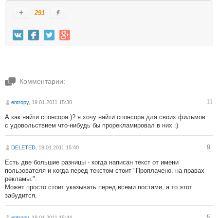
291
Комментарии:
11
entropy
, 19.01.2011 15:30
А как найти спонсора:)? я хочу найти спонсора для своих фильмов...
с удовольствием что-нибудь бы прорекламировал в них :)
9
DELETED
, 19.01.2011 15:40
Есть две большие разницы - когда написан текст от имени
пользователя и когда перед текстом стоит "Проплачено. на правах
рекламы.".
Может просто стоит указывать перед всеми постами, а то этот
забудится.
5
entropy
, 19.01.2011 15:44