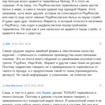
пор больше всего нравится термобелье Norveg. И я этого не
скрываю. И не пишу, что РедФоксовское термобелье самое крутое
белье в мире, а сама в тихоря одевая под одеждой Норвег. Хотя,
например, куча моих друзей, которые не спонсируются РедФоксом
или кем-то еще носят именно РедФоксовское белье из пауер стрейч.
И даже один друг любитель Мармота, и который относится негативно
к РедФоксу, сам ходит в редфоксовском поуерстрейчевом
термобелье. Но мне как я уже написала не нравится пауер стрейч, а
нравится белье с шерстью.
0
AVK
, 19.01.2011 18:19
Самая трудная задача швейной фирмы в обеспечении качества
изделий – стабильность снабжения производства качественными
тканями. Это из опыта моего общения со швейниками альпинистских
тряпок. РэдФокс, НорсФэйс, Мармот и другие сами ткани не делают.
Поэтому корректнее говорить не о приверженности термобелью от
такого-то брэнда, а о предпочтении такой-то ткани (производитель,
артикул). Но такой информации, к сожалению, на этикетке нет.
0
Irina Morozova
, 19.01.2011 18:45
Саша, в том то и дело, что
Норвег
делает ТОЛЬКО термобелье и
ничего больше. Поэтому в данном случае можно говорить о
приверженности к конкретной марке белья. И аналогичной ткани я не
видела, хотя сейчас много ткани с шерстью в составе. Но она вся