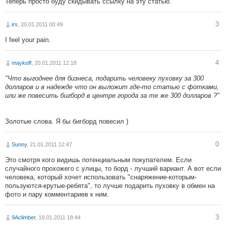
Теперь просто буду скидывать ссылку на эту статью.
3
irs
, 20.01.2011 00:49
I feel your pain.
4
maykoff
, 20.01.2011 12:18
"Что выгоднее для бизнеса, подарить человеку пуховку за 300
долларов и в надежде что он выложит где-то статью с фотками,
или же повесить бигборд в центре города за те же 300 долларов ?"
Золотые слова. Я бы бигборд повесил )
0
Sunny
, 21.01.2011 12:47
Это смотря кого видишь потенциальным покупателем. Если
случайного прохожего с улицы, то борд - лучший вариант. А вот если
человека, который хочет использовать "снаряжение-которым-
пользуются-крутые-ребята", то лучше подарить пуховку в обмен на
фото и пару комментариев к ним.
3
9Aclimber
, 19.01.2011 18:44