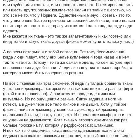
или грубее, или колется, или плохо отводит пот. Я тестировала пять
или шесть других разных комплектов белья из ткани с шерстью, но
это все не то, что у Норвега. Единственный минус Норвега - это то,
что у них очень быстро протирается верхний слой ткани, и его нельзя
носить прямо под рюкзак, сразу изотрется. Только под одежду надо
одевать.
Мне кажется их ткань - это так же запатентованный как гортекс или
винд топер и такую ткань другая фирма может купить только у них :)
А во всем остально я с тобой согласна. Поэтому бессмысленно
когда люди пишут, что у них белье купленное 4 года назад и в нем
так то и так-то. Потому что та же самая модель, но сейчас уже идет
совершенно из другой ткани. И одинаковая у них только выкройка, а
материал может быть совершенно разным.
Но вот с тканями как траз сложнее. Я ведь пыталась сравнить ткань
у штанов и джемпера, которые из разных комплектов и разных фирм
(в той статье написано). И они кажутся вроде идентичными
визуально. Но по ощущениям разные. Снизу задница и ноги не
потеют, а в джемпере все тело липкое и не дышит. Хотя у той же
фирмы, чей этот джемпер у меня есть дома другой джемпер из
аналогичной ткани, но другого цвета. И в нем тоже комфортно и нет
ощущения не дышимости. Хотя ткань у второго джемпера как раз
больше похожа на ту, которая у редфоксовских штанишек.
И вот как ты определишь когда внешне одинаковые ткани, а они
видимо оказываются разными по составу, который внешне не виден.