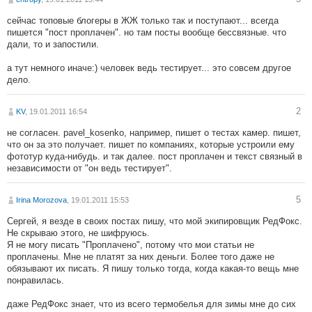
сейчас топовые блогеры в ЖЖ только так и поступают... всегда
пишется "пост проплачен". но там посты вообще бессвязные. что
дали, то и запостили.
а тут немного иначе:) человек ведь тестирует... это совсем другое
дело.
2
KV
, 19.01.2011 16:54
не согласен. pavel_kosenko, например, пишет о тестах камер. пишет,
что он за это получает. пишет по компаниях, которые устроили ему
фототур куда-нибудь. и так далее. пост проплачен и текст связный в
независимости от "он ведь тестирует".
5
Irina Morozova
, 19.01.2011 15:53
Сергей, я везде в своих постах пишу, что мой экипировщик РедФокс.
Не скрываю этого, не шифруюсь.
Я не могу писать "Проплачено", потому что мои статьи не
проплачены. Мне не платят за них деньги. Более того даже не
обязывают их писать. Я пишу только тогда, когда какая-то вещь мне
понравилась.
даже РедФокс знает, что из всего термобелья для зимы мне до сих