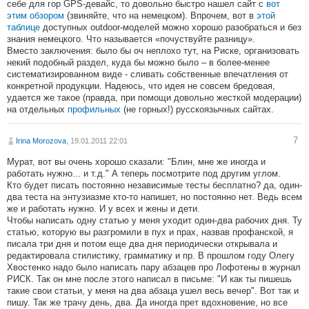
себе для гор GPS-девайс, то довольно быстро нашел сайт с
вот
этим обзором
(звиняйте, что на немецком). Впрочем, вот в
этой
таблице
доступных outdoor-моделей можно хорошо разобраться и без
знания немецкого. Что называется «почуствуйте разницу».
Вместо заключения: было бы оч неплохо тут, на Риске, организовать
некий подобный раздел, куда бы можно было – в более-менее
систематизированном виде - сливать собственные впечатления от
конкретной продукции. Надеюсь, что идея не совсем бредовая,
удается же такое (правда, при помощи довольно жесткой модерации)
на отдельных
профильных
(не горных!) русскоязычных сайтах.
7
Irina Morozova
, 19.01.2011 22:01
Мурат, вот вы очень хорошо сказали: "Блин, мне же иногда и
работать нужно... и т.д." А теперь посмотрите под другим углом.
Кто будет писать постоянно независимые тесты бесплатно? да, один-
два теста на энтузиазме кто-то напишет, но постоянно нет. Ведь всем
же и работать нужно. И у всех и жены и дети.
Чтобы написать одну статью у меня уходит один-два рабочих дня. Ту
статью, которую вы разгромили в пух и прах, назвав профанской, я
писала три дня и потом еще два дня периодически открывала и
редактировала стилистику, грамматику и пр. В прошлом году Олегу
Хвостенко надо было написать пару абзацев про Лофотены в журнал
РИСК. Так он мне после этого написал в письме: "И как ты пишешь
такие свои статьи, у меня на два абзаца ушел весь вечер". Вот так и
пишу. Так же трачу день, два. Да иногда прет вдохновение, но все