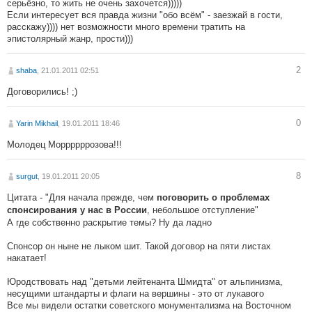
серьёзно, то жить не очень захочется)))))
Если интересует вся правда жизни "обо всём" - заезжай в гости,
расскажу)))) нет возможности много времени тратить на
эпистолярный жанр, прости)))
2
shaba
, 21.01.2011 02:51
Договорились! ;)
0
Yarin Mikhail
, 19.01.2011 18:46
Молодец Моррррррозова!!!
8
surgut
, 19.01.2011 20:05
Цитата - "Для начала прежде, чем
поговорить о проблемах
, небольшое отступление"
спонсирования у нас в России
А где собственно раскрытие темы? Ну да ладно
Спонсор он ныне не лыком шит. Такой договор на пяти листах
накатает!
Юродствовать над "детьми лейтенанта Шмидта" от альпинизма,
несущими штандарты и флаги на вершины - это от лукавого
Все мы видели остатки советского монументализма на Восточном