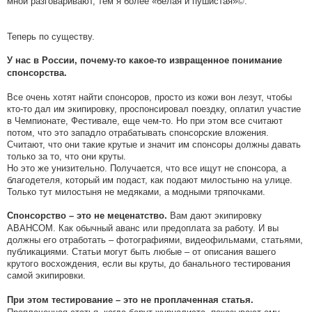
мной разговаривают, тем я более «белая и пушистая»©.
Теперь по существу.
У нас в России, почему-то какое-то извращенное понимание
спонсорства.
Все очень хотят найти спонсоров, просто из кожи вон лезут, чтобы
кто-то дал им экипировку, проспонсировал поездку, оплатил участие
в Чемпионате, Фестивале, еще чем-то. Но при этом все считают
потом, что это западло отрабатывать спонсорские вложения.
Считают, что они такие крутые и значит им спонсоры должны давать
только за то, что они круты.
Но это же унизительно. Получается, что все ищут не спонсора, а
благодетеля, который им подаст, как подают милостыню на улице.
Только тут милостыня не медяками, а модными тряпочками.
Вам дают экипировку
Спонсорство – это не меценатство.
АВАНСОМ. Как обычный аванс или предоплата за работу. И вы
должны его отработать – фотографиями, видеофильмами, статьями,
публикациями. Статьи могут быть любые – от описания вашего
крутого восхождения, если вы круты, до банального тестирования
самой экипировки.
При этом тестирование – это не проплаченная статья.