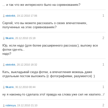
... и так что же интересного было на соревнованиях?
1
elektrikk
, 19.12.2010 17:06
Сергей, что вы можете рассказать о своих впечатлениях,
полученных на этих соревнованиях?
2
filkatrin
, 20.12.2010 15:18
Юр, если надо (для более расширенного рассказа:), выложу все
фотки где-нть..
надо?
1
elektrikk
, 20.12.2010 18:32
Кать, выкладывай сюда фотки, а впечатления можешь даже
отдельным постом выложить (с фотографиями, разумеется) :)
1
filkatrin
, 30.12.2010 00:44
ну я наконец-то сделала это! правда на слова уже сил не хватило..:/
2
robinsya
, 19.12.2010 21:10