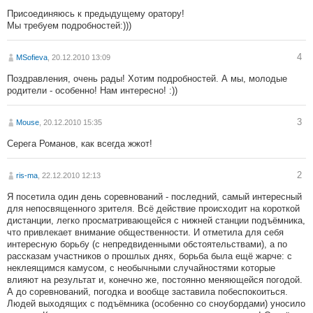
Присоединяюсь к предыдущему оратору!
Мы требуем подробностей:)))
4
MSofieva
, 20.12.2010 13:09
Поздравления, очень рады! Хотим подробностей. А мы, молодые
родители - особенно! Нам интересно! :))
3
Mouse
, 20.12.2010 15:35
Серега Романов, как всегда жжот!
2
ris-ma
, 22.12.2010 12:13
Я посетила один день соревнований - последний, самый интересный
для непосвященного зрителя. Всё действие происходит на короткой
дистанции, легко просматривающейся с нижней станции подъёмника,
что привлекает внимание общественности. И отметила для себя
интересную борьбу (с непредвиденными обстоятельствами), а по
рассказам участников о прошлых днях, борьба была ещё жарче: с
неклеящимся камусом, с необычными случайностями которые
влияют на результат и, конечно же, постоянно меняющейся погодой.
А до соревнований, погодка и вообще заставила побеспокоиться.
Людей выходящих с подъёмника (особенно со сноубордами) уносило