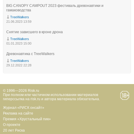
BIG CANOPY CAMPOUT 2023 фестиваль древонавтики и
гамаководства
TreeWalkers
21.06.2023 13:59
Снятие зависшего в кроне дрона
TreeWalkers
01.01.2023 15:00
Древонавтика с TreeWalkers
TreeWalkers
29.12.2022 22:28
© 1996—2026 Risk.ru
При полном или частичном использовании материалов
гиперссылка на risk.ru и автора материала обязательна.
Журнал «РИСК онсайт»
Реклама на сайте
Премия «Хрустальный пик»
О проекте
20 лет Риска