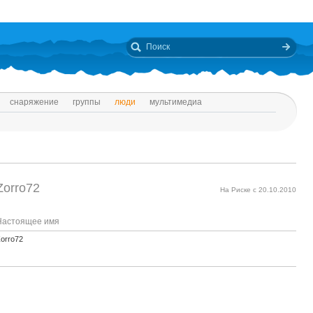
снаряжение
группы
люди
мультимедиа
Zorro72
На Риске с 20.10.2010
Настоящее имя
orro72