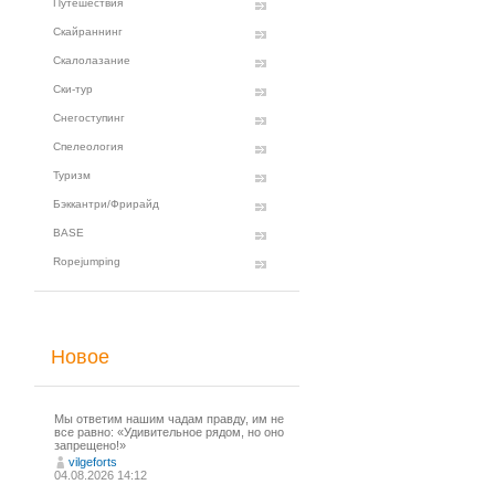
Путешествия
Скайраннинг
Скалолазание
Ски-тур
Снегоступинг
Спелеология
Туризм
Бэккантри/Фрирайд
BASE
Ropejumping
Новое
Мы ответим нашим чадам правду, им не
все равно: «Удивительное рядом, но оно
запрещено!»
vilgeforts
04.08.2026 14:12