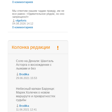
0 комментариев
Мы ответим нашим чадам правду, им не
все равно: «Удивительное рядом, но оно
запрещено!»
vilgeforts
04.08.2026 14:12
0 комментариев
Колонка редакции
Соло на Денали: Шанталь
Асторга о восхождении с
лыжами и без
Brodilka
29.06.2021 15:53
Небесный капкан Барунце:
Марек Холечек о новом
маршруте и превратностях
судьбы
Brodilka
11.06.2021 12:41