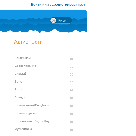
Войти
или
зарегистрироваться
Активности
Альпинизм
Древолазание
Слэклайн
Вело
Вода
Воздух
Горные лыжи/Сноуборд
Горный туризм
Ледолазание/drytoolling
Мультигонки