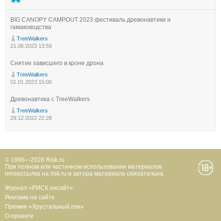
BIG CANOPY CAMPOUT 2023 фестиваль древонавтики и
гамаководства
TreeWalkers
21.06.2023 13:59
Снятие зависшего в кроне дрона
TreeWalkers
01.01.2023 15:00
Древонавтика с TreeWalkers
TreeWalkers
29.12.2022 22:28
© 1996—2026 Risk.ru
При полном или частичном использовании материалов
гиперссылка на risk.ru и автора материала обязательна.
Журнал «РИСК онсайт»
Реклама на сайте
Премия «Хрустальный пик»
О проекте