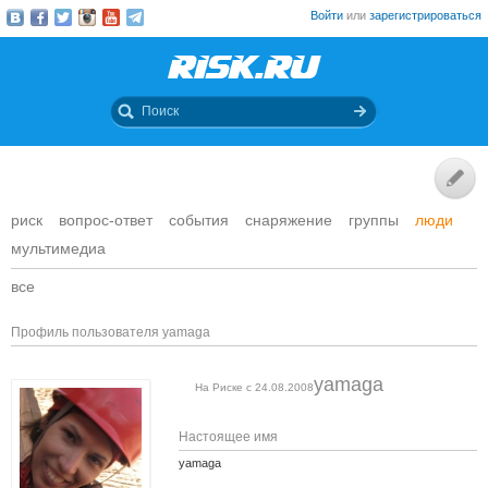
Войти
или
зарегистрироваться
риск
вопрос-ответ
события
снаряжение
группы
люди
мультимедиа
все
Профиль пользователя yamaga
yamaga
На Риске с 24.08.2008
Настоящее имя
yamaga