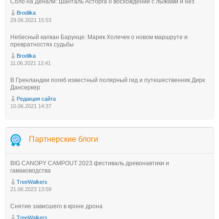
Соло на Денали: Шанталь Асторга о восхождении с лыжами и без
Brodilka
29.06.2021 15:53
Небесный капкан Барунце: Марек Холечек о новом маршруте и
превратностях судьбы
Brodilka
11.06.2021 12:41
В Гренландии погиб известный полярный гид и путешественник Дирк
Дансеркер
Редакция сайта
10.06.2021 14:37
Партнерские блоги
BIG CANOPY CAMPOUT 2023 фестиваль древонавтики и
гамаководства
TreeWalkers
21.06.2023 13:59
Снятие зависшего в кроне дрона
TreeWalkers