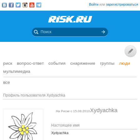
Войти
или
зарегистрироваться
риск
вопрос-ответ
события
снаряжение
группы
люди
мультимедиа
все
Профиль пользователя Xydyachka
Xydyachka
На Риске с 15.08.2010
Настоящее имя
Xydyachka