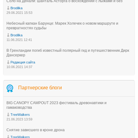
Соло на Денали: Шанталь Асторга о восхождении с лыжами и без
Brodilka
29.06.2021 15:53
Небесный капкан Барунце: Марек Холечек о новом маршруте и
превратностях судьбы
Brodilka
11.06.2021 12:41
В Гренландии погиб известный полярный гид и путешественник Дирк
Дансеркер
Редакция сайта
10.06.2021 14:37
Партнерские блоги
BIG CANOPY CAMPOUT 2023 фестиваль древонавтики и
гамаководства
TreeWalkers
21.06.2023 13:59
Снятие зависшего в кроне дрона
TreeWalkers