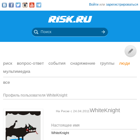
Войти
или
зарегистрироваться
риск
вопрос-ответ
события
снаряжение
группы
люди
мультимедиа
все
Профиль пользователя WhiteKnight
WhiteKnight
На Риске с 24.04.2011
Настоящее имя
WhiteKnight